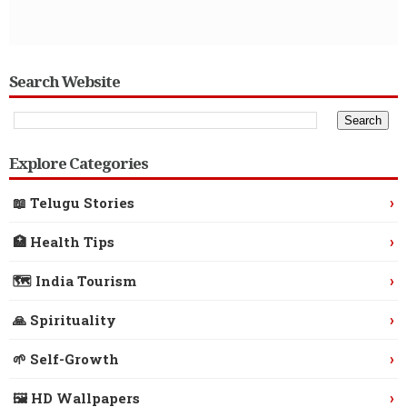
Search Website
Explore Categories
›
📖 Telugu Stories
›
🏥 Health Tips
›
🗺️ India Tourism
›
🙏 Spirituality
›
🌱 Self-Growth
›
🖼️ HD Wallpapers