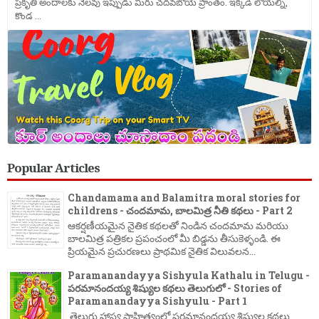
ప్రకృతి అందాలకు నెలవు ఇప్పుడు మీరు చదవబోయె ప్రాంతం. ఇక్కడి లోయల్ని,
కొండ ...
Popular Articles
Chandamama and Balamitra moral stories for
childrens - చందమామ, బాలమిత్ర నీతి కథలు - Part 2
ఆకర్షణీయమైన నైతిక కథలతో నిండిన చందమామ మరియు
బాలమిత్ర పత్రికల ప్రపంచంలో మీ బిడ్డను తీసుకెళ్ళండి. ఈ
ప్రియమైన ప్రచురణలు ప్రాథమిక నైతిక విలువలన...
Paramanandayya Sishyula Kathalu in Telugu -
పరమానందయ్య శిష్యుల కథలు తెలుగులో - Stories of
Paramanandayya Sishyulu - Part 1
తెలుగు హాస్య సాహిత్యంలో పరమానందయ్య శిష్యుల కథలు