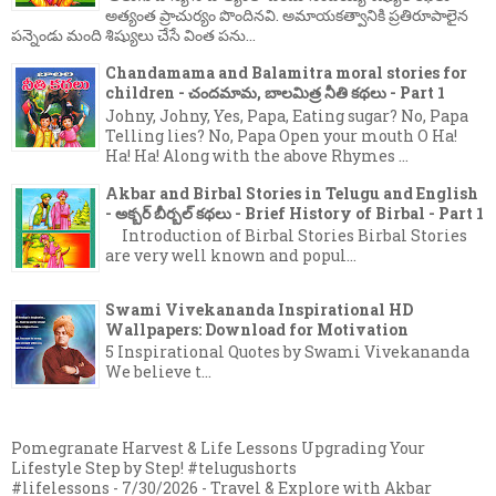
అత్యంత ప్రాచుర్యం పొందినవి. అమాయకత్వానికి ప్రతిరూపాలైన
పన్నెండు మంది శిష్యులు చేసే వింత పను...
Chandamama and Balamitra moral stories for
children - చందమామ, బాలమిత్ర నీతి కథలు - Part 1
Johny, Johny, Yes, Papa, Eating sugar? No, Papa
Telling lies? No, Papa Open your mouth O Ha!
Ha! Ha! Along with the above Rhymes ...
Akbar and Birbal Stories in Telugu and English
- అక్బర్ బీర్బల్ కథలు - Brief History of Birbal - Part 1
Introduction of Birbal Stories Birbal Stories
are very well known and popul...
Swami Vivekananda Inspirational HD
Wallpapers: Download for Motivation
5 Inspirational Quotes by Swami Vivekananda
We believe t...
Pomegranate Harvest & Life Lessons Upgrading Your
Lifestyle Step by Step! #telugushorts
#lifelessons
- 7/30/2026
- Travel & Explore with Akbar