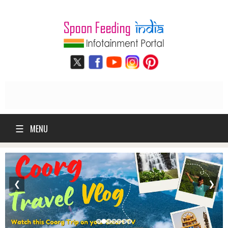
☰
MENU
❮
❯