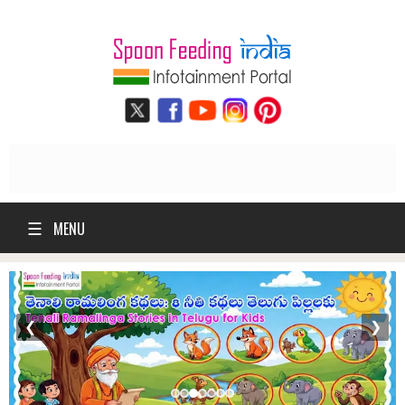
☰
MENU
❮
❯