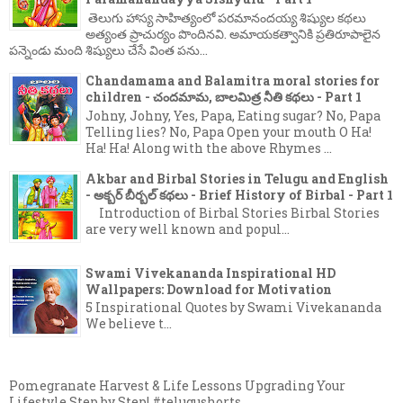
తెలుగు హాస్య సాహిత్యంలో పరమానందయ్య శిష్యుల కథలు
అత్యంత ప్రాచుర్యం పొందినవి. అమాయకత్వానికి ప్రతిరూపాలైన
పన్నెండు మంది శిష్యులు చేసే వింత పను...
Chandamama and Balamitra moral stories for
children - చందమామ, బాలమిత్ర నీతి కథలు - Part 1
Johny, Johny, Yes, Papa, Eating sugar? No, Papa
Telling lies? No, Papa Open your mouth O Ha!
Ha! Ha! Along with the above Rhymes ...
Akbar and Birbal Stories in Telugu and English
- అక్బర్ బీర్బల్ కథలు - Brief History of Birbal - Part 1
Introduction of Birbal Stories Birbal Stories
are very well known and popul...
Swami Vivekananda Inspirational HD
Wallpapers: Download for Motivation
5 Inspirational Quotes by Swami Vivekananda
We believe t...
Pomegranate Harvest & Life Lessons Upgrading Your
Lifestyle Step by Step! #telugushorts