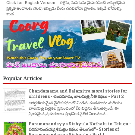
Click for English Version - కళ్లను, మనసును మైమరిపించే అద్భుతమైన
ప్రకృతి అందాలకు నెలవు ఇప్పుడు మీరు చదవబోయె ప్రాంతం. ఇక్కడి లోయల్ని,
కొండ ...
Popular Articles
Chandamama and Balamitra moral stories for
childrens - చందమామ, బాలమిత్ర నీతి కథలు - Part 2
ఆకర్షణీయమైన నైతిక కథలతో నిండిన చందమామ మరియు
బాలమిత్ర పత్రికల ప్రపంచంలో మీ బిడ్డను తీసుకెళ్ళండి. ఈ
ప్రియమైన ప్రచురణలు ప్రాథమిక నైతిక విలువలన...
Paramanandayya Sishyula Kathalu in Telugu -
పరమానందయ్య శిష్యుల కథలు తెలుగులో - Stories of
Paramanandayya Sishyulu - Part 1