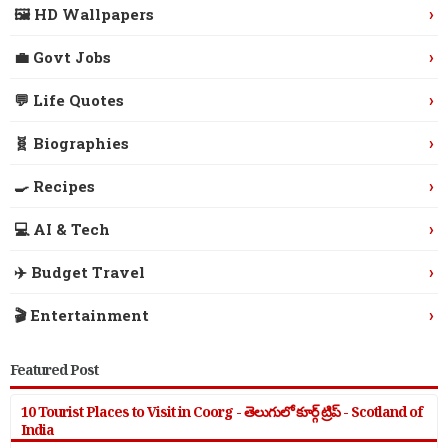
›
🖼️ HD Wallpapers
›
💼 Govt Jobs
›
💬 Life Quotes
›
🧬 Biographies
›
🍳 Recipes
›
💻 AI & Tech
›
✈️ Budget Travel
›
🎬 Entertainment
Featured Post
10 Tourist Places to Visit in Coorg - తెలుగులో కూర్గ్ ట్రిప్ - Scotland of
India