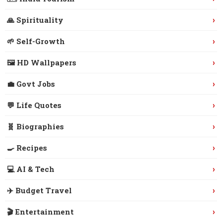
›
🙏 Spirituality
›
🌱 Self-Growth
›
🖼️ HD Wallpapers
›
💼 Govt Jobs
›
💬 Life Quotes
›
🧬 Biographies
›
🍳 Recipes
›
💻 AI & Tech
›
✈️ Budget Travel
›
🎬 Entertainment