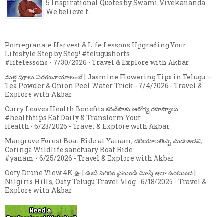
5 Inspirational Quotes by Swami Vivekananda
We believe t...
Pomegranate Harvest & Life Lessons Upgrading Your
Lifestyle Step by Step! #telugushorts
#lifelessons
- 7/30/2026
- Travel & Explore with Akbar
మల్లె పూలు విరగబూయాలంటే | Jasmine Flowering Tips in Telugu –
Tea Powder & Onion Peel Water Trick
- 7/4/2026
- Travel &
Explore with Akbar
Curry Leaves Health Benefits కరివేపాకు ఆరోగ్య రహస్యాలు
#healthtips Eat Daily & Transform Your
Health
- 6/28/2026
- Travel & Explore with Akbar
Mangrove Forest Boat Ride at Yanam, దరియాలతిప్ప మడ అడవి,
Coringa Wildlife sanctuary Boat Ride
#yanam
- 6/25/2026
- Travel & Explore with Akbar
Ooty Drone View 4K 🚁 | ఊటీ నగరం పైనుండి చూస్తే ఇలా ఉంటుంది |
Nilgiris Hills, Ooty Telugu Travel Vlog
- 6/18/2026
- Travel &
Explore with Akbar