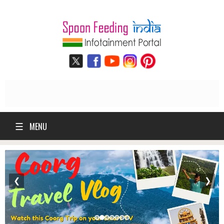
☰
MENU
❮
❯