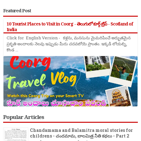
Featured Post
10 Tourist Places to Visit in Coorg - తెలుగులో కూర్గ్ ట్రిప్ - Scotland of
India
Click for English Version - కళ్లను, మనసును మైమరిపించే అద్భుతమైన
ప్రకృతి అందాలకు నెలవు ఇప్పుడు మీరు చదవబోయె ప్రాంతం. ఇక్కడి లోయల్ని,
కొండ ...
Popular Articles
Chandamama and Balamitra moral stories for
childrens - చందమామ, బాలమిత్ర నీతి కథలు - Part 2