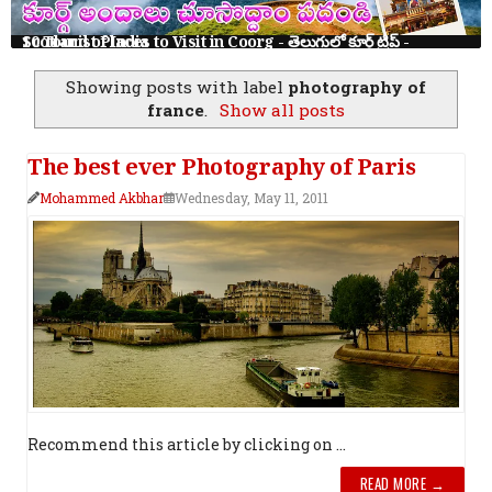
10 Tourist Places to Visit in Coorg - తెలుగులో కూర్గ్ ట్రిప్ - Scotland of India
Showing posts with label
photography of
france
.
Show all posts
The best ever Photography of Paris
Mohammed Akbhar
Wednesday, May 11, 2011
Recommend this article by clicking on ...
READ MORE →