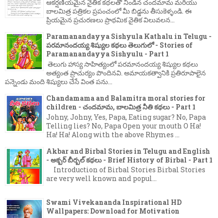
ఆకర్షణీయమైన నైతిక కథలతో నిండిన చందమామ మరియు
బాలమిత్ర పత్రికల ప్రపంచంలో మీ బిడ్డను తీసుకెళ్ళండి. ఈ
ప్రియమైన ప్రచురణలు ప్రాథమిక నైతిక విలువలన...
Paramanandayya Sishyula Kathalu in Telugu -
పరమానందయ్య శిష్యుల కథలు తెలుగులో - Stories of
Paramanandayya Sishyulu - Part 1
తెలుగు హాస్య సాహిత్యంలో పరమానందయ్య శిష్యుల కథలు
అత్యంత ప్రాచుర్యం పొందినవి. అమాయకత్వానికి ప్రతిరూపాలైన
పన్నెండు మంది శిష్యులు చేసే వింత పను...
Chandamama and Balamitra moral stories for
children - చందమామ, బాలమిత్ర నీతి కథలు - Part 1
Johny, Johny, Yes, Papa, Eating sugar? No, Papa
Telling lies? No, Papa Open your mouth O Ha!
Ha! Ha! Along with the above Rhymes ...
Akbar and Birbal Stories in Telugu and English
- అక్బర్ బీర్బల్ కథలు - Brief History of Birbal - Part 1
Introduction of Birbal Stories Birbal Stories
are very well known and popul...
Swami Vivekananda Inspirational HD
Wallpapers: Download for Motivation