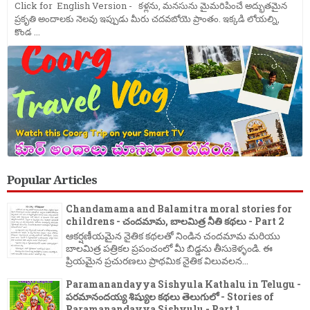
Click for English Version - కళ్లను, మనసును మైమరిపించే అద్భుతమైన
ప్రకృతి అందాలకు నెలవు ఇప్పుడు మీరు చదవబోయె ప్రాంతం. ఇక్కడి లోయల్ని,
కొండ ...
Popular Articles
Chandamama and Balamitra moral stories for
childrens - చందమామ, బాలమిత్ర నీతి కథలు - Part 2
ఆకర్షణీయమైన నైతిక కథలతో నిండిన చందమామ మరియు
బాలమిత్ర పత్రికల ప్రపంచంలో మీ బిడ్డను తీసుకెళ్ళండి. ఈ
ప్రియమైన ప్రచురణలు ప్రాథమిక నైతిక విలువలన...
Paramanandayya Sishyula Kathalu in Telugu -
పరమానందయ్య శిష్యుల కథలు తెలుగులో - Stories of
Paramanandayya Sishyulu - Part 1