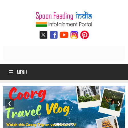
☰
MENU
❮
❯