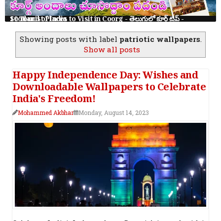
10 Tourist Places to Visit in Coorg - తెలుగులో కూర్గ్ ట్రిప్ - Scotland of India
Showing posts with label
patriotic wallpapers
.
Show all posts
Happy Independence Day: Wishes and
Downloadable Wallpapers to Celebrate
India's Freedom!
Mohammed Akbhar
Monday, August 14, 2023