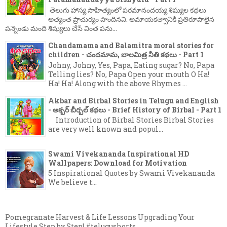
తెలుగు హాస్య సాహిత్యంలో పరమానందయ్య శిష్యుల కథలు
అత్యంత ప్రాచుర్యం పొందినవి. అమాయకత్వానికి ప్రతిరూపాలైన
పన్నెండు మంది శిష్యులు చేసే వింత పను...
Chandamama and Balamitra moral stories for
children - చందమామ, బాలమిత్ర నీతి కథలు - Part 1
Johny, Johny, Yes, Papa, Eating sugar? No, Papa
Telling lies? No, Papa Open your mouth O Ha!
Ha! Ha! Along with the above Rhymes ...
Akbar and Birbal Stories in Telugu and English
- అక్బర్ బీర్బల్ కథలు - Brief History of Birbal - Part 1
Introduction of Birbal Stories Birbal Stories
are very well known and popul...
Swami Vivekananda Inspirational HD
Wallpapers: Download for Motivation
5 Inspirational Quotes by Swami Vivekananda
We believe t...
Pomegranate Harvest & Life Lessons Upgrading Your
Lifestyle Step by Step! #telugushorts