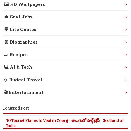
›
🖼️ HD Wallpapers
›
💼 Govt Jobs
›
💬 Life Quotes
›
🧬 Biographies
›
🍳 Recipes
›
💻 AI & Tech
›
✈️ Budget Travel
›
🎬 Entertainment
Featured Post
10 Tourist Places to Visit in Coorg - తెలుగులో కూర్గ్ ట్రిప్ - Scotland of
India