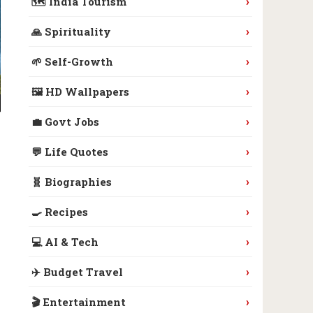
›
🗺️ India Tourism
›
🙏 Spirituality
›
🌱 Self-Growth
›
🖼️ HD Wallpapers
›
💼 Govt Jobs
›
💬 Life Quotes
›
🧬 Biographies
›
🍳 Recipes
›
💻 AI & Tech
›
✈️ Budget Travel
›
🎬 Entertainment