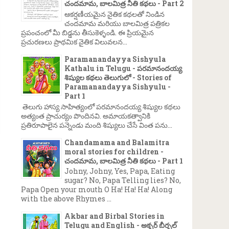
చందమామ, బాలమిత్ర నీతి కథలు - Part 2
ఆకర్షణీయమైన నైతిక కథలతో నిండిన
చందమామ మరియు బాలమిత్ర పత్రికల
ప్రపంచంలో మీ బిడ్డను తీసుకెళ్ళండి. ఈ ప్రియమైన
ప్రచురణలు ప్రాథమిక నైతిక విలువలన...
Paramanandayya Sishyula
Kathalu in Telugu - పరమానందయ్య
శిష్యుల కథలు తెలుగులో - Stories of
Paramanandayya Sishyulu -
Part 1
తెలుగు హాస్య సాహిత్యంలో పరమానందయ్య శిష్యుల కథలు
అత్యంత ప్రాచుర్యం పొందినవి. అమాయకత్వానికి
ప్రతిరూపాలైన పన్నెండు మంది శిష్యులు చేసే వింత పను...
Chandamama and Balamitra
moral stories for children -
చందమామ, బాలమిత్ర నీతి కథలు - Part 1
Johny, Johny, Yes, Papa, Eating
sugar? No, Papa Telling lies? No,
Papa Open your mouth O Ha! Ha! Ha! Along
with the above Rhymes ...
Akbar and Birbal Stories in
Telugu and English - అక్బర్ బీర్బల్