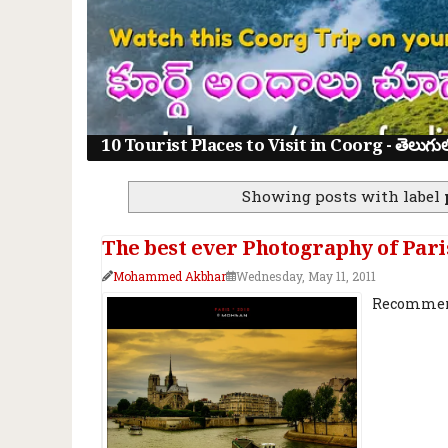
10 Tourist Places to Visit in Coorg - తెలుగులో క
Showing posts with label
The best ever Photography of Pari
Mohammed Akbhar
Wednesday, May 11, 2011
Recommend 