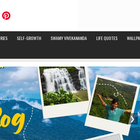
RIES
SELF-GROWTH
SWAMY VIVEKANANDA
LIFE QUOTES
WALLPA
❯