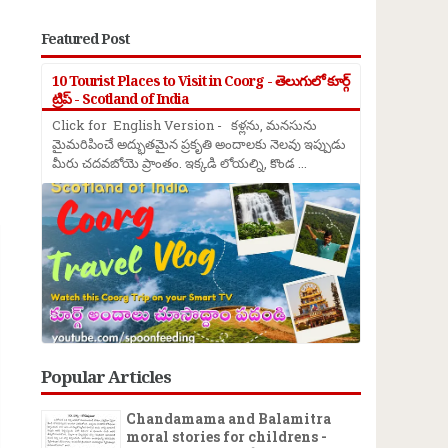
Featured Post
10 Tourist Places to Visit in Coorg - తెలుగులో కూర్గ్
ట్రిప్ - Scotland of India
Click for English Version - కళ్లను, మనసును
మైమరిపించే అద్భుతమైన ప్రకృతి అందాలకు నెలవు ఇప్పుడు
మీరు చదవబోయె ప్రాంతం. ఇక్కడి లోయల్ని, కొండ ...
→
Popular Articles
Chandamama and Balamitra
moral stories for childrens -