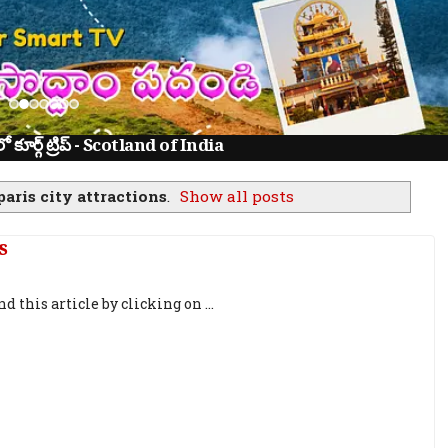
ూర్గ్ ట్రిప్ - Scotland of India
paris city attractions
.
Show all posts
s
this article by clicking on ...