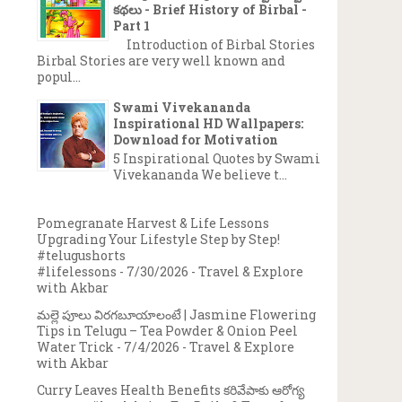
కథలు - Brief History of Birbal -
Part 1
Introduction of Birbal Stories
Birbal Stories are very well known and
popul...
Swami Vivekananda
Inspirational HD Wallpapers:
Download for Motivation
5 Inspirational Quotes by Swami
Vivekananda We believe t...
Pomegranate Harvest & Life Lessons
Upgrading Your Lifestyle Step by Step!
#telugushorts
#lifelessons
- 7/30/2026
- Travel & Explore
with Akbar
మల్లె పూలు విరగబూయాలంటే | Jasmine Flowering
Tips in Telugu – Tea Powder & Onion Peel
Water Trick
- 7/4/2026
- Travel & Explore
with Akbar
Curry Leaves Health Benefits కరివేపాకు ఆరోగ్య