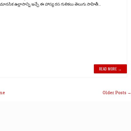
 మానసిక ఉల్లాసాన్ని ఇచ్చే ఈ హాస్య రస గుళికలు తెలుగు సాహితీ...
READ MORE →
me
Older Posts 