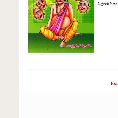
పెద్దలకు సైతం
Ho