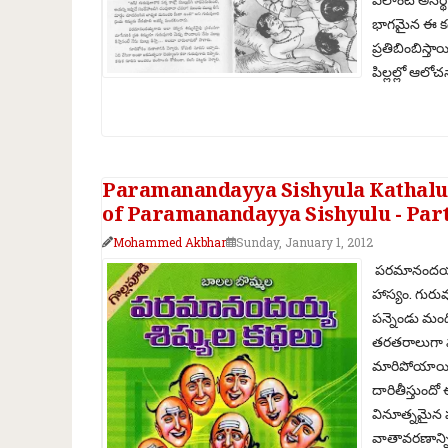
భాగమైన ఈ కథల
ప్రతిబింబిస్త
పిల్లల్లో ఆలోచన
Paramanandayya Sishyula Kathalu - 
of Paramanandayya Sishyulu - Part
Mohammed Akbhar
Sunday, January 1, 2012
పరమానందయ్య శ
హాస్యం. గుర
పన్నెండు మంద
తరతరాలుగా మన
మారిపోయాయి. 
దారితీస్తుంద
వినూత్నమైన పర
వాతావరణాన్ని 