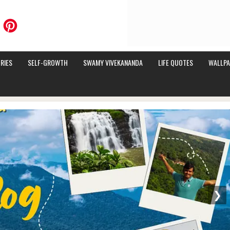
RIES
SELF-GROWTH
SWAMY VIVEKANANDA
LIFE QUOTES
WALLPA
❯