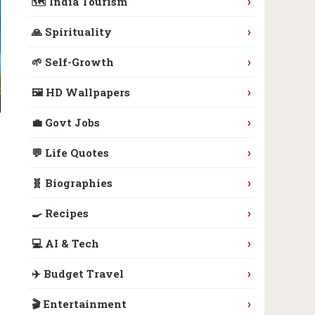
›
🗺️ India Tourism
›
🙏 Spirituality
›
🌱 Self-Growth
›
🖼️ HD Wallpapers
›
💼 Govt Jobs
›
💬 Life Quotes
›
🧬 Biographies
›
🍳 Recipes
›
💻 AI & Tech
›
✈️ Budget Travel
›
🎬 Entertainment