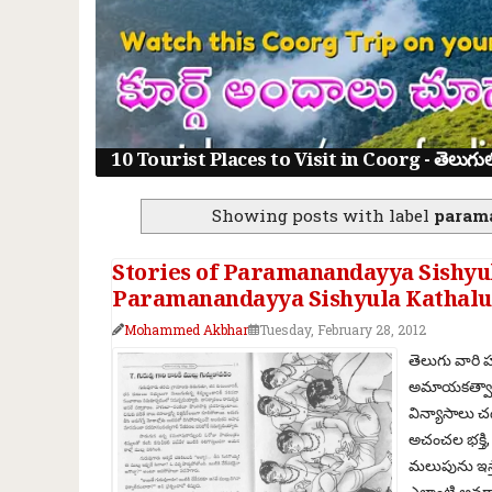
10 Tourist Places to Visit in Coorg - తెలుగులో క
Showing posts with label
param
Stories of Paramanandayya Sishyulu 
Paramanandayya Sishyula Kathalu 
Mohammed Akbhar
Tuesday, February 28, 2012
తెలుగు వారి
అమాయకత్వానిక
విన్యాసాలు చ
అచంచల భక్తి, 
మలుపును ఇస్తా
ఎలాంటి అనర్థ