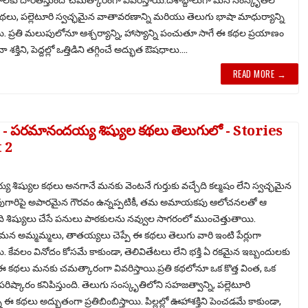
ు, పల్లెటూరి స్వచ్ఛమైన వాతావరణాన్ని మరియు తెలుగు భాషా మాధుర్యాన్ని
ాయి. ప్రతి మలుపులోనూ ఆశ్చర్యాన్ని, హాస్యాన్ని పంచుతూ సాగే ఈ కథల ప్రయాణం
ా శక్తిని, పెద్దల్లో ఒత్తిడిని తగ్గించే అద్భుత ఔషధాలు....
READ MORE →
పరమానందయ్య శిష్యుల కథలు తెలుగులో - Stories
 2
ిష్యుల కథలు అనగానే మనకు వెంటనే గుర్తుకు వచ్చేది కల్మషం లేని స్వచ్ఛమైన
ువుగారిపై అపారమైన గౌరవం ఉన్నప్పటికీ, తమ అమాయకపు ఆలోచనలతో ఆ
ి శిష్యులు చేసే పనులు పాఠకులను నవ్వుల సాగరంలో ముంచెత్తుతాయి.
 అమ్మమ్మలు, తాతయ్యలు చెప్పే ఈ కథలు తెలుగు వారి ఇంటి పేర్లుగా
కేవలం వినోదం కోసమే కాకుండా, తెలివితేటలు లేని భక్తి ఏ రకమైన ఇబ్బందులకు
ో ఈ కథలు మనకు చమత్కారంగా వివరిస్తాయి.ప్రతి కథలోనూ ఒక కొత్త వింత, ఒక
ిష్కారం కనిపిస్తుంది. తెలుగు సంస్కృతిలోని సహజత్వాన్ని, పల్లెటూరి
ఈ కథలు అద్భుతంగా ప్రతిబింబిస్తాయి. పిల్లల్లో ఊహాశక్తిని పెంచడమే కాకుండా,