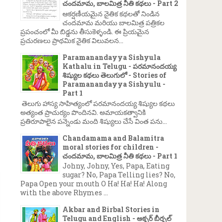
చందమామ, బాలమిత్ర నీతి కథలు - Part 2
ఆకర్షణీయమైన నైతిక కథలతో నిండిన
చందమామ మరియు బాలమిత్ర పత్రికల
ప్రపంచంలో మీ బిడ్డను తీసుకెళ్ళండి. ఈ ప్రియమైన
ప్రచురణలు ప్రాథమిక నైతిక విలువలన...
Paramanandayya Sishyula
Kathalu in Telugu - పరమానందయ్య
శిష్యుల కథలు తెలుగులో - Stories of
Paramanandayya Sishyulu -
Part 1
తెలుగు హాస్య సాహిత్యంలో పరమానందయ్య శిష్యుల కథలు
అత్యంత ప్రాచుర్యం పొందినవి. అమాయకత్వానికి
ప్రతిరూపాలైన పన్నెండు మంది శిష్యులు చేసే వింత పను...
Chandamama and Balamitra
moral stories for children -
చందమామ, బాలమిత్ర నీతి కథలు - Part 1
→
Johny, Johny, Yes, Papa, Eating
sugar? No, Papa Telling lies? No,
Papa Open your mouth O Ha! Ha! Ha! Along
with the above Rhymes ...
Akbar and Birbal Stories in
Telugu and English - అక్బర్ బీర్బల్