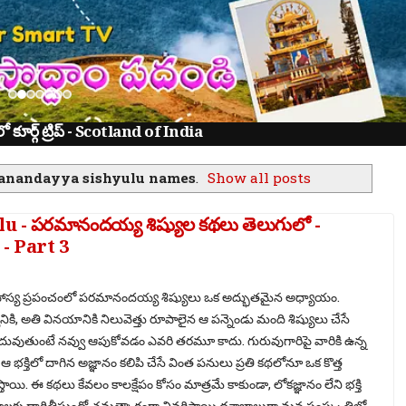
ూర్గ్ ట్రిప్ - Scotland of India
anandayya sishyulu names
.
Show all posts
- పరమానందయ్య శిష్యుల కథలు తెలుగులో -
- Part 3
 హాస్య ప్రపంచంలో పరమానందయ్య శిష్యులు ఒక అద్భుతమైన అధ్యాయం.
ి, అతి వినయానికి నిలువెత్తు రూపాలైన ఆ పన్నెండు మంది శిష్యులు చేసే
దువుతుంటే నవ్వు ఆపుకోవడం ఎవరి తరమూ కాదు. గురువుగారిపై వారికి ఉన్న
ఆ భక్తిలో దాగిన అజ్ఞానం కలిపి చేసే వింత పనులు ప్రతి కథలోనూ ఒక కొత్త
యి. ఈ కథలు కేవలం కాలక్షేపం కోసం మాత్రమే కాకుండా, లోకజ్ఞానం లేని భక్తి
ాలకు దారితీస్తుందో చమత్కారంగా వివరిస్తాయి.దశాబ్దాలుగా మన సంస్కృతిలో