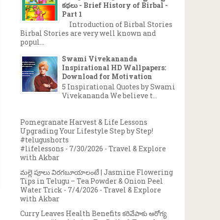
కథలు - Brief History of Birbal -
Part 1
Introduction of Birbal Stories
Birbal Stories are very well known and
popul...
Swami Vivekananda
Inspirational HD Wallpapers:
Download for Motivation
5 Inspirational Quotes by Swami
Vivekananda We believe t...
Pomegranate Harvest & Life Lessons
Upgrading Your Lifestyle Step by Step!
#telugushorts
#lifelessons
- 7/30/2026
- Travel & Explore
with Akbar
మల్లె పూలు విరగబూయాలంటే | Jasmine Flowering
Tips in Telugu – Tea Powder & Onion Peel
Water Trick
- 7/4/2026
- Travel & Explore
with Akbar
Curry Leaves Health Benefits కరివేపాకు ఆరోగ్య