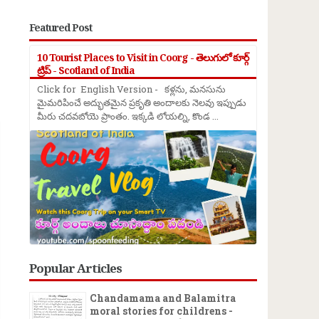
Featured Post
10 Tourist Places to Visit in Coorg - తెలుగులో కూర్గ్
ట్రిప్ - Scotland of India
Click for English Version - కళ్లను, మనసును
→
మైమరిపించే అద్భుతమైన ప్రకృతి అందాలకు నెలవు ఇప్పుడు
మీరు చదవబోయె ప్రాంతం. ఇక్కడి లోయల్ని, కొండ ...
Popular Articles
Chandamama and Balamitra
moral stories for childrens -