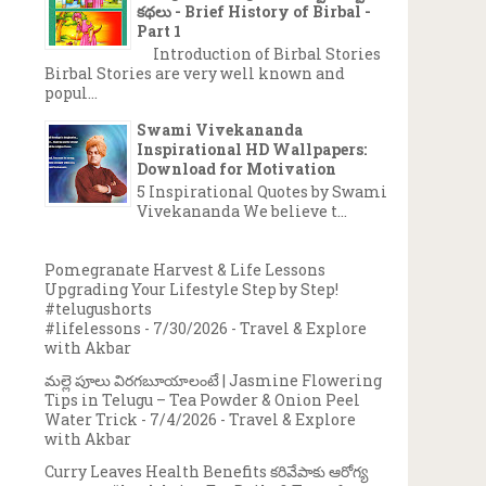
కథలు - Brief History of Birbal -
Part 1
Introduction of Birbal Stories
Birbal Stories are very well known and
popul...
Swami Vivekananda
Inspirational HD Wallpapers:
Download for Motivation
5 Inspirational Quotes by Swami
Vivekananda We believe t...
Pomegranate Harvest & Life Lessons
Upgrading Your Lifestyle Step by Step!
#telugushorts
#lifelessons
- 7/30/2026
- Travel & Explore
with Akbar
మల్లె పూలు విరగబూయాలంటే | Jasmine Flowering
Tips in Telugu – Tea Powder & Onion Peel
Water Trick
- 7/4/2026
- Travel & Explore
with Akbar
Curry Leaves Health Benefits కరివేపాకు ఆరోగ్య