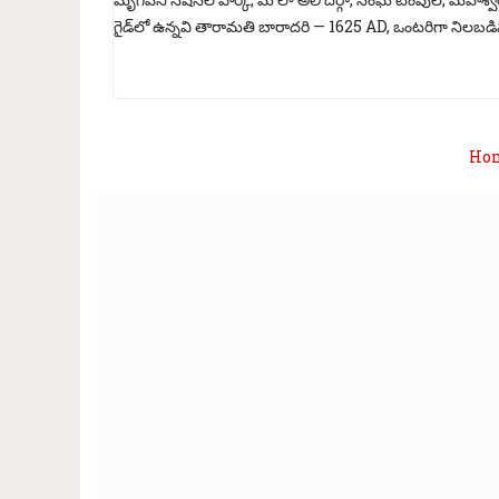
గైడ్‌లో ఉన్నవి తారామతి బారాదరి — 1625 AD, ఒంటరిగా నిలబడిన 
Ho