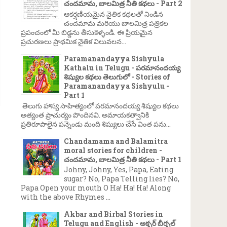
చందమామ, బాలమిత్ర నీతి కథలు - Part 2
ఆకర్షణీయమైన నైతిక కథలతో నిండిన
చందమామ మరియు బాలమిత్ర పత్రికల
ప్రపంచంలో మీ బిడ్డను తీసుకెళ్ళండి. ఈ ప్రియమైన
ప్రచురణలు ప్రాథమిక నైతిక విలువలన...
Paramanandayya Sishyula
Kathalu in Telugu - పరమానందయ్య
శిష్యుల కథలు తెలుగులో - Stories of
Paramanandayya Sishyulu -
Part 1
తెలుగు హాస్య సాహిత్యంలో పరమానందయ్య శిష్యుల కథలు
అత్యంత ప్రాచుర్యం పొందినవి. అమాయకత్వానికి
ప్రతిరూపాలైన పన్నెండు మంది శిష్యులు చేసే వింత పను...
Chandamama and Balamitra
moral stories for children -
చందమామ, బాలమిత్ర నీతి కథలు - Part 1
Johny, Johny, Yes, Papa, Eating
sugar? No, Papa Telling lies? No,
Papa Open your mouth O Ha! Ha! Ha! Along
with the above Rhymes ...
Akbar and Birbal Stories in
Telugu and English - అక్బర్ బీర్బల్