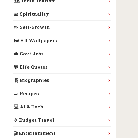
›
🗺️ India Tourism
›
🙏 Spirituality
›
🌱 Self-Growth
›
🖼️ HD Wallpapers
›
💼 Govt Jobs
›
💬 Life Quotes
›
🧬 Biographies
›
🍳 Recipes
›
💻 AI & Tech
›
✈️ Budget Travel
›
🎬 Entertainment