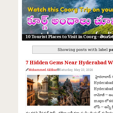
10 Tourist Places to Visit in Coorg - తెలుగులో క
Showing posts with label
p
7 Hidden Gems Near Hyderabad Wi
Mohammed Akbhar
Saturday, May 23, 2026
హైదరాబాద్ 4
Hyderabad 
Hyderabad" se
రామోజీ — అం
maps లో కనపడ
లోపే — అన్న
మృగవని నేషనల్ పార్క్, మౌలా అలీ దర్గా, సంఘి టెంపుల్, మహేశ్వర