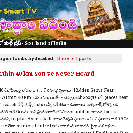
ూర్గ్ ట్రిప్ - Scotland of India
aigah tombs hyderabad
.
Show all posts
thin 40 km You've Never Heard
0 కిలోమీటర్ల లోపల దాగిన 7 రహస్య స్థలాలు | Hidden Gems Near
Within 40 km 2025 నిజాయితీగా చెప్పాలంటే: Google లో "places near
arch చేస్తే వచ్చే lists అన్నీ ఒకే రకంగా ఉంటాయి. చార్మినార్, గోల్కొండ,
దరికీ అవే తెలుసు. కానీ హైదరాబాద్ లో నిజంగా hidden అయిన, tourist
ని, regular Hyderabadi కూడా వెళ్ళని స్థలాలు ఇవి. 7 స్థలాలు — 40 కి.మీ
ీ free లేదా minimal entry fee! తారామతి బారాదరి, పైగా సమాధులు,
ం రాక్ కార్వింగ్స్, నర్సాపూర్ అడవి — పూర్తి guide తెలుగు & English లో! 📑 ఈ