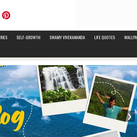
RIES
SELF-GROWTH
SWAMY VIVEKANANDA
LIFE QUOTES
WALLPA
❯