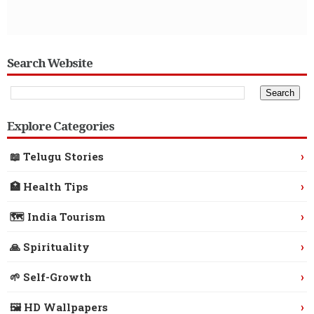
Search Website
Explore Categories
›
📖 Telugu Stories
›
🏥 Health Tips
›
🗺️ India Tourism
›
🙏 Spirituality
›
🌱 Self-Growth
›
🖼️ HD Wallpapers