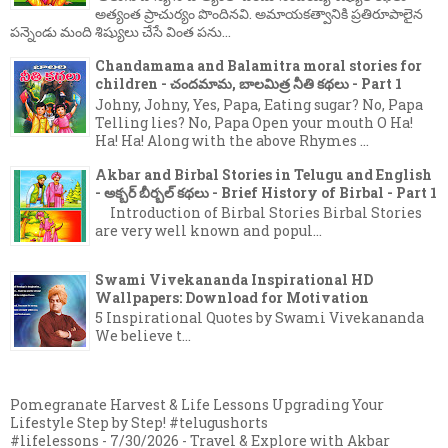
అత్యంత ప్రాచుర్యం పొందినవి. అమాయకత్వానికి ప్రతిరూపాలైన
పన్నెండు మంది శిష్యులు చేసే వింత పను...
Chandamama and Balamitra moral stories for
children - చందమామ, బాలమిత్ర నీతి కథలు - Part 1
Johny, Johny, Yes, Papa, Eating sugar? No, Papa
Telling lies? No, Papa Open your mouth O Ha!
Ha! Ha! Along with the above Rhymes ...
Akbar and Birbal Stories in Telugu and English
- అక్బర్ బీర్బల్ కథలు - Brief History of Birbal - Part 1
Introduction of Birbal Stories Birbal Stories
are very well known and popul...
Swami Vivekananda Inspirational HD
Wallpapers: Download for Motivation
5 Inspirational Quotes by Swami Vivekananda
We believe t...
Pomegranate Harvest & Life Lessons Upgrading Your
Lifestyle Step by Step! #telugushorts
#lifelessons
- 7/30/2026
- Travel & Explore with Akbar