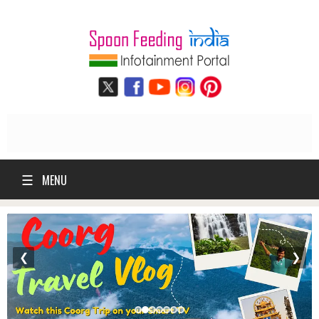
☰
MENU
❮
❯