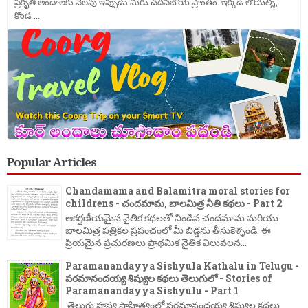
ప్రకృతి అందాలకు నెలవు ఇప్పుడు మీరు చదవబోయె ప్రాంతం. ఇక్కడి లోయల్ని,
కొండ ...
Popular Articles
Chandamama and Balamitra moral stories for
childrens - చందమామ, బాలమిత్ర నీతి కథలు - Part 2
ఆకర్షణీయమైన నైతిక కథలతో నిండిన చందమామ మరియు
బాలమిత్ర పత్రికల ప్రపంచంలో మీ బిడ్డను తీసుకెళ్ళండి. ఈ
ప్రియమైన ప్రచురణలు ప్రాథమిక నైతిక విలువలన...
Paramanandayya Sishyula Kathalu in Telugu -
పరమానందయ్య శిష్యుల కథలు తెలుగులో - Stories of
Paramanandayya Sishyulu - Part 1
తెలుగు హాస్య సాహిత్యంలో పరమానందయ్య శిష్యుల కథలు