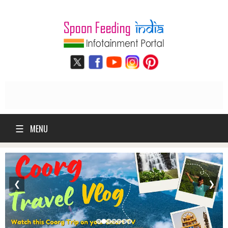
☰
MENU
❮
❯