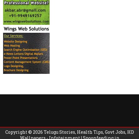
Copyright ©
2026
Telugu Stories, Health Tips, Govt Jobs, HD
Wallpapers - Infotainment | Spoonfeeding.in