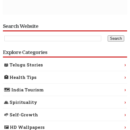
Search Website
Explore Categories
›
📖 Telugu Stories
›
🏥 Health Tips
›
🗺️ India Tourism
›
🙏 Spirituality
›
🌱 Self-Growth
›
🖼️ HD Wallpapers