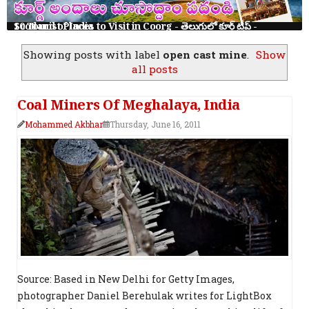
10 Tourist Places to Visit in Coorg - తెలుగులో కూర్గ్ ట్రిప్ - Scotland of India
Showing posts with label
open cast mine
.
Show
all posts
Coal Miners Of Meghalaya, India
Mohammed Akbhar
Thursday, June 16, 2011
Source: Based in New Delhi for Getty Images,
photographer Daniel Berehulak writes for LightBox