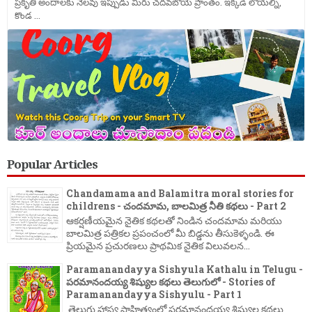
ప్రకృతి అందాలకు నెలవు ఇప్పుడు మీరు చదవబోయె ప్రాంతం. ఇక్కడి లోయల్ని,
కొండ ...
Popular Articles
Chandamama and Balamitra moral stories for
childrens - చందమామ, బాలమిత్ర నీతి కథలు - Part 2
ఆకర్షణీయమైన నైతిక కథలతో నిండిన చందమామ మరియు
బాలమిత్ర పత్రికల ప్రపంచంలో మీ బిడ్డను తీసుకెళ్ళండి. ఈ
ప్రియమైన ప్రచురణలు ప్రాథమిక నైతిక విలువలన...
Paramanandayya Sishyula Kathalu in Telugu -
పరమానందయ్య శిష్యుల కథలు తెలుగులో - Stories of
Paramanandayya Sishyulu - Part 1
తెలుగు హాస్య సాహిత్యంలో పరమానందయ్య శిష్యుల కథలు