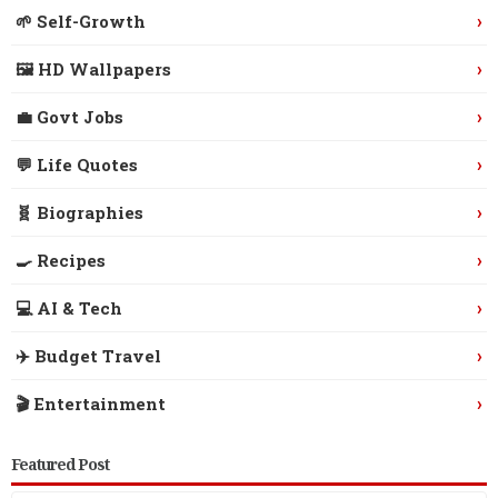
›
🌱 Self-Growth
›
🖼️ HD Wallpapers
›
💼 Govt Jobs
›
💬 Life Quotes
›
🧬 Biographies
›
🍳 Recipes
›
💻 AI & Tech
›
✈️ Budget Travel
›
🎬 Entertainment
Featured Post