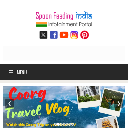
☰
MENU
❮
❯