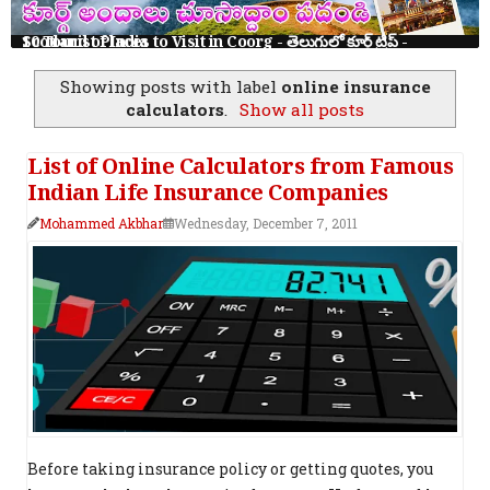
10 Tourist Places to Visit in Coorg - తెలుగులో కూర్గ్ ట్రిప్ - Scotland of India
Showing posts with label
online insurance
calculators
.
Show all posts
List of Online Calculators from Famous
Indian Life Insurance Companies
Mohammed Akbhar
Wednesday, December 7, 2011
Before taking insurance policy or getting quotes, you