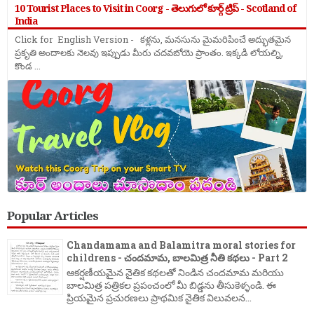
10 Tourist Places to Visit in Coorg - తెలుగులో కూర్గ్ ట్రిప్ - Scotland of
India
Click for English Version - కళ్లను, మనసును మైమరిపించే అద్భుతమైన
ప్రకృతి అందాలకు నెలవు ఇప్పుడు మీరు చదవబోయె ప్రాంతం. ఇక్కడి లోయల్ని,
కొండ ...
Popular Articles
Chandamama and Balamitra moral stories for
childrens - చందమామ, బాలమిత్ర నీతి కథలు - Part 2
ఆకర్షణీయమైన నైతిక కథలతో నిండిన చందమామ మరియు
బాలమిత్ర పత్రికల ప్రపంచంలో మీ బిడ్డను తీసుకెళ్ళండి. ఈ
ప్రియమైన ప్రచురణలు ప్రాథమిక నైతిక విలువలన...