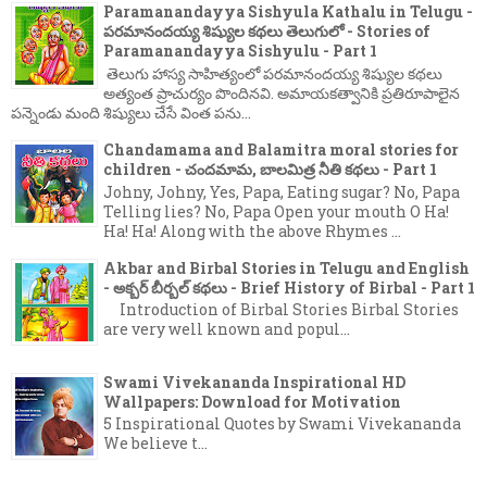
Paramanandayya Sishyula Kathalu in Telugu -
పరమానందయ్య శిష్యుల కథలు తెలుగులో - Stories of
Paramanandayya Sishyulu - Part 1
తెలుగు హాస్య సాహిత్యంలో పరమానందయ్య శిష్యుల కథలు
అత్యంత ప్రాచుర్యం పొందినవి. అమాయకత్వానికి ప్రతిరూపాలైన
పన్నెండు మంది శిష్యులు చేసే వింత పను...
Chandamama and Balamitra moral stories for
children - చందమామ, బాలమిత్ర నీతి కథలు - Part 1
Johny, Johny, Yes, Papa, Eating sugar? No, Papa
Telling lies? No, Papa Open your mouth O Ha!
Ha! Ha! Along with the above Rhymes ...
Akbar and Birbal Stories in Telugu and English
- అక్బర్ బీర్బల్ కథలు - Brief History of Birbal - Part 1
Introduction of Birbal Stories Birbal Stories
are very well known and popul...
Swami Vivekananda Inspirational HD
Wallpapers: Download for Motivation
5 Inspirational Quotes by Swami Vivekananda
We believe t...