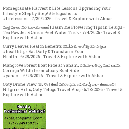
Pomegranate Harvest & Life Lessons Upgrading Your
Lifestyle Step by Step! #telugushorts
#lifelessons
- 7/30/2026
- Travel & Explore with Akbar
మల్లె పూలు విరగబూయాలంటే | Jasmine Flowering Tips in Telugu –
Tea Powder & Onion Peel Water Trick
- 7/4/2026
- Travel &
Explore with Akbar
Curry Leaves Health Benefits కరివేపాకు ఆరోగ్య రహస్యాలు
#healthtips Eat Daily & Transform Your
Health
- 6/28/2026
- Travel & Explore with Akbar
Mangrove Forest Boat Ride at Yanam, దరియాలతిప్ప మడ అడవి,
Coringa Wildlife sanctuary Boat Ride
#yanam
- 6/25/2026
- Travel & Explore with Akbar
Ooty Drone View 4K 🚁 | ఊటీ నగరం పైనుండి చూస్తే ఇలా ఉంటుంది |
Nilgiris Hills, Ooty Telugu Travel Vlog
- 6/18/2026
- Travel &
Explore with Akbar