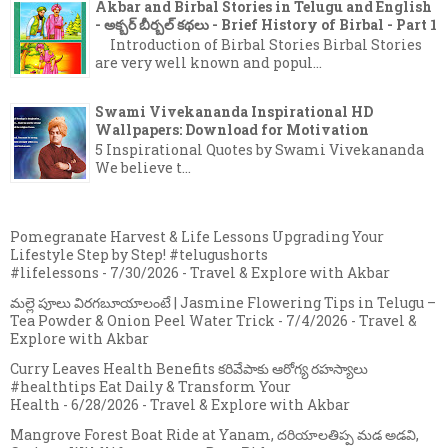
Akbar and Birbal Stories in Telugu and English
- అక్బర్ బీర్బల్ కథలు - Brief History of Birbal - Part 1
Introduction of Birbal Stories Birbal Stories
are very well known and popul...
Swami Vivekananda Inspirational HD
Wallpapers: Download for Motivation
5 Inspirational Quotes by Swami Vivekananda
We believe t...
Pomegranate Harvest & Life Lessons Upgrading Your
Lifestyle Step by Step! #telugushorts
#lifelessons
- 7/30/2026
- Travel & Explore with Akbar
మల్లె పూలు విరగబూయాలంటే | Jasmine Flowering Tips in Telugu –
Tea Powder & Onion Peel Water Trick
- 7/4/2026
- Travel &
Explore with Akbar
Curry Leaves Health Benefits కరివేపాకు ఆరోగ్య రహస్యాలు
#healthtips Eat Daily & Transform Your
Health
- 6/28/2026
- Travel & Explore with Akbar
Mangrove Forest Boat Ride at Yanam, దరియాలతిప్ప మడ అడవి,