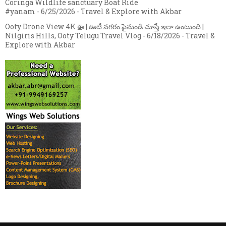
Coringa Wildlife sanctuary Boat Ride
#yanam
- 6/25/2026
- Travel & Explore with Akbar
Ooty Drone View 4K 🚁 | ఊటీ నగరం పైనుండి చూస్తే ఇలా ఉంటుంది |
Nilgiris Hills, Ooty Telugu Travel Vlog
- 6/18/2026
- Travel &
Explore with Akbar