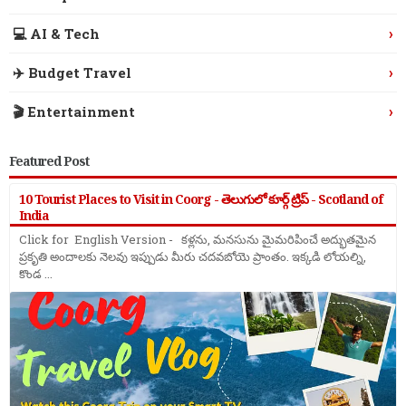
›
💻 AI & Tech
›
✈️ Budget Travel
›
🎬 Entertainment
Featured Post
10 Tourist Places to Visit in Coorg - తెలుగులో కూర్గ్ ట్రిప్ - Scotland of
India
Click for English Version - కళ్లను, మనసును మైమరిపించే అద్భుతమైన
ప్రకృతి అందాలకు నెలవు ఇప్పుడు మీరు చదవబోయె ప్రాంతం. ఇక్కడి లోయల్ని,
కొండ ...