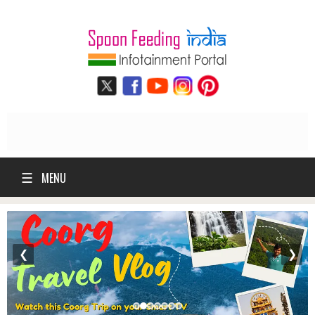
☰
MENU
❮
❯