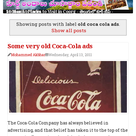
10 Tourist Places to Visit in Coorg - తెలుగులో కూర్గ్ ట్రిప్ - Scotland of India
Showing posts with label
old coca cola ads
.
Show all posts
Some very old Coca-Cola ads
Mohammed Akbhar
Wednesday, April 13, 2011
The Coca-Cola Company has always believed in
advertising, and that belief has taken it to the top of the