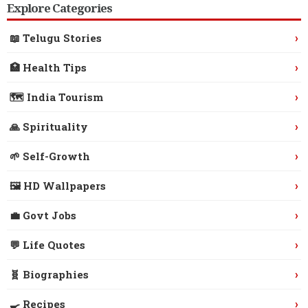
Explore Categories
›
📖 Telugu Stories
›
🏥 Health Tips
›
🗺️ India Tourism
›
🙏 Spirituality
›
🌱 Self-Growth
›
🖼️ HD Wallpapers
›
💼 Govt Jobs
›
💬 Life Quotes
›
🧬 Biographies
›
🍳 Recipes