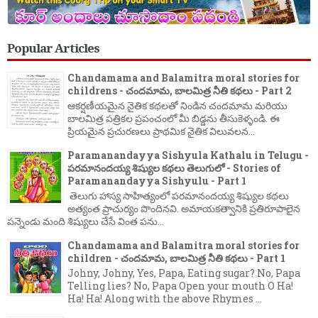
Popular Articles
Chandamama and Balamitra moral stories for
childrens - చందమామ, బాలమిత్ర నీతి కథలు - Part 2
ఆకర్షణీయమైన నైతిక కథలతో నిండిన చందమామ మరియు
బాలమిత్ర పత్రికల ప్రపంచంలో మీ బిడ్డను తీసుకెళ్ళండి. ఈ
ప్రియమైన ప్రచురణలు ప్రాథమిక నైతిక విలువలన...
Paramanandayya Sishyula Kathalu in Telugu -
పరమానందయ్య శిష్యుల కథలు తెలుగులో - Stories of
Paramanandayya Sishyulu - Part 1
తెలుగు హాస్య సాహిత్యంలో పరమానందయ్య శిష్యుల కథలు
అత్యంత ప్రాచుర్యం పొందినవి. అమాయకత్వానికి ప్రతిరూపాలైన
పన్నెండు మంది శిష్యులు చేసే వింత పను...
Chandamama and Balamitra moral stories for
children - చందమామ, బాలమిత్ర నీతి కథలు - Part 1
Johny, Johny, Yes, Papa, Eating sugar? No, Papa
Telling lies? No, Papa Open your mouth O Ha!
Ha! Ha! Along with the above Rhymes ...