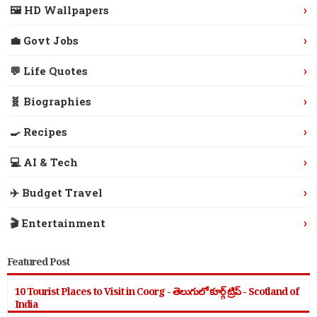
›
🖼️ HD Wallpapers
›
💼 Govt Jobs
›
💬 Life Quotes
›
🧬 Biographies
›
🍳 Recipes
›
💻 AI & Tech
›
✈️ Budget Travel
›
🎬 Entertainment
Featured Post
10 Tourist Places to Visit in Coorg - తెలుగులో కూర్గ్ ట్రిప్ - Scotland of
India