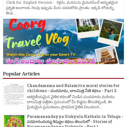
Click for English Version - కళ్లను, మనసును మైమరిపించే అద్భుతమైన
ప్రకృతి అందాలకు నెలవు ఇప్పుడు మీరు చదవబోయె ప్రాంతం. ఇక్కడి లోయల్ని,
కొండ ...
Popular Articles
Chandamama and Balamitra moral stories for
childrens - చందమామ, బాలమిత్ర నీతి కథలు - Part 2
ఆకర్షణీయమైన నైతిక కథలతో నిండిన చందమామ మరియు
బాలమిత్ర పత్రికల ప్రపంచంలో మీ బిడ్డను తీసుకెళ్ళండి. ఈ
ప్రియమైన ప్రచురణలు ప్రాథమిక నైతిక విలువలన...
Paramanandayya Sishyula Kathalu in Telugu -
పరమానందయ్య శిష్యుల కథలు తెలుగులో - Stories of
Paramanandayya Sishyulu - Part 1