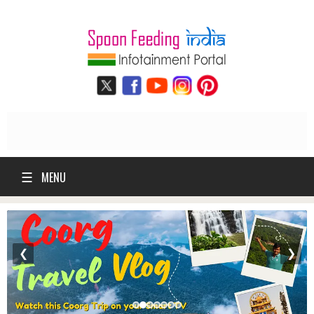
☰
MENU
❮
❯