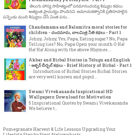
తెలుగు హాస్య సాహిత్యంలో పరమానందయ్య శిష్యుల కథలు
అత్యంత ప్రాచుర్యం పొందినవి. అమాయకత్వానికి ప్రతిరూపాలైన
పన్నెండు మంది శిష్యులు చేసే వింత పను...
Chandamama and Balamitra moral stories for
children - చందమామ, బాలమిత్ర నీతి కథలు - Part 1
Johny, Johny, Yes, Papa, Eating sugar? No, Papa
Telling lies? No, Papa Open your mouth O Ha!
Ha! Ha! Along with the above Rhymes ...
Akbar and Birbal Stories in Telugu and English
- అక్బర్ బీర్బల్ కథలు - Brief History of Birbal - Part 1
Introduction of Birbal Stories Birbal Stories
are very well known and popul...
Swami Vivekananda Inspirational HD
Wallpapers: Download for Motivation
5 Inspirational Quotes by Swami Vivekananda
We believe t...
Pomegranate Harvest & Life Lessons Upgrading Your
Lifestyle Step by Step! #telugushorts