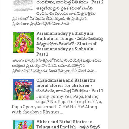
చందమామ, బాలమిత్ర నీతి కథలు - Part 2
ఆకర్షణీయమైన నైతిక కథలతో నిండిన
చందమామ మరియు బాలమిత్ర పత్రికల
ప్రపంచంలో మీ బిడ్డను తీసుకెళ్ళండి. ఈ ప్రియమైన
ప్రచురణలు ప్రాథమిక నైతిక విలువలన...
Paramanandayya Sishyula
Kathalu in Telugu - పరమానందయ్య
శిష్యుల కథలు తెలుగులో - Stories of
Paramanandayya Sishyulu -
Part 1
తెలుగు హాస్య సాహిత్యంలో పరమానందయ్య శిష్యుల కథలు
అత్యంత ప్రాచుర్యం పొందినవి. అమాయకత్వానికి
ప్రతిరూపాలైన పన్నెండు మంది శిష్యులు చేసే వింత పను...
Chandamama and Balamitra
moral stories for children -
చందమామ, బాలమిత్ర నీతి కథలు - Part 1
Johny, Johny, Yes, Papa, Eating
sugar? No, Papa Telling lies? No,
Papa Open your mouth O Ha! Ha! Ha! Along
with the above Rhymes ...
Akbar and Birbal Stories in
Telugu and English - అక్బర్ బీర్బల్