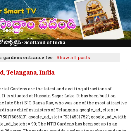
ూర్గ్ ట్రిప్ - Scotland of India
r gardens entrance fee
.
Show all posts
, Telangana, India
al Gardens are the latest and exciting attractions of
It is situated at Hussain Sagar Lake. It has been built on
the late Shri N T Rama Rao, who was one of the most attractive
rdinary chief ministers of Telangana. google_ad_client =
75017606613"; google_ad_slot = "9314531752"; google_ad_width
gle_ad_height = 90; The NTR Gardens has been set up in an
out 36 acres. The gardens provide a calm atmosphere and up to