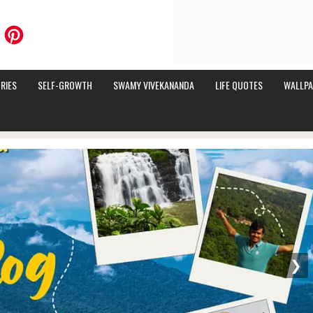
RIES
SELF-GROWTH
SWAMY VIVEKANANDA
LIFE QUOTES
WALLPA
❯