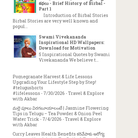
కథలు - Brief History of Birbal -
Part 1
Introduction of Birbal Stories
Birbal Stories are very well known and
popul...
Swami Vivekananda
Inspirational HD Wallpapers:
Download for Motivation
5 Inspirational Quotes by Swami
Vivekananda We believe t...
Pomegranate Harvest & Life Lessons
Upgrading Your Lifestyle Step by Step!
#telugushorts
#lifelessons
- 7/30/2026
- Travel & Explore
with Akbar
మల్లె పూలు విరగబూయాలంటే | Jasmine Flowering
Tips in Telugu – Tea Powder & Onion Peel
Water Trick
- 7/4/2026
- Travel & Explore
with Akbar
Curry Leaves Health Benefits కరివేపాకు ఆరోగ్య