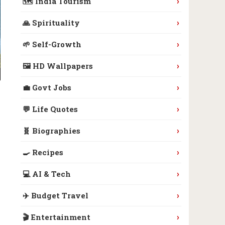
›
🗺️ India Tourism
›
🙏 Spirituality
›
🌱 Self-Growth
›
🖼️ HD Wallpapers
›
💼 Govt Jobs
›
💬 Life Quotes
›
🧬 Biographies
›
🍳 Recipes
›
💻 AI & Tech
›
✈️ Budget Travel
›
🎬 Entertainment