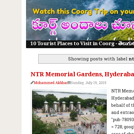
10 Tourist Places to Visit in Coorg - తెలుగులో క
Showing posts with label
nt
NTR Memorial Gardens, Hyderabad
Mohammed Akbhar
Sunday, July 19, 2015
NTR Memori
Hyderabad. 
behalf of 
and extrao
"pub-78093
= 728; goo
area of ab