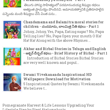
తెలుగు హాస్య సాహిత్యంలో పరమానందయ్య శిష్యుల కథలు
అత్యంత ప్రాచుర్యం పొందినవి. అమాయకత్వానికి ప్రతిరూపాలైన
పన్నెండు మంది శిష్యులు చేసే వింత పను...
Chandamama and Balamitra moral stories for
children - చందమామ, బాలమిత్ర నీతి కథలు - Part 1
Johny, Johny, Yes, Papa, Eating sugar? No, Papa
Telling lies? No, Papa Open your mouth O Ha!
Ha! Ha! Along with the above Rhymes ...
Akbar and Birbal Stories in Telugu and English
- అక్బర్ బీర్బల్ కథలు - Brief History of Birbal - Part 1
Introduction of Birbal Stories Birbal Stories
are very well known and popul...
Swami Vivekananda Inspirational HD
Wallpapers: Download for Motivation
5 Inspirational Quotes by Swami Vivekananda
We believe t...
Pomegranate Harvest & Life Lessons Upgrading Your
Lifestyle Step by Step! #telugushorts