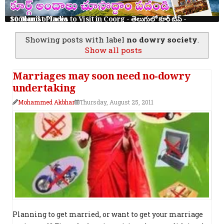
10 Tourist Places to Visit in Coorg - తెలుగులో కూర్గ్ ట్రిప్ - Scotland of India
Showing posts with label
no dowry society
.
Show all posts
Marriages may soon need no-dowry
undertaking
Mohammed Akbhar
Thursday, August 25, 2011
Planning to get married, or want to get your marriage