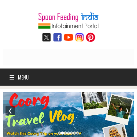
☰
MENU
❮
❯