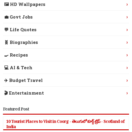
›
🖼️ HD Wallpapers
›
💼 Govt Jobs
›
💬 Life Quotes
›
🧬 Biographies
›
🍳 Recipes
›
💻 AI & Tech
›
✈️ Budget Travel
›
🎬 Entertainment
Featured Post
10 Tourist Places to Visit in Coorg - తెలుగులో కూర్గ్ ట్రిప్ - Scotland of
India