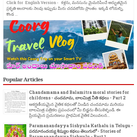
Click for English Version - కళ్లను, మనసును మైమరిపించే అద్భుతమైన
ప్రకృతి అందాలకు నెలవు ఇప్పుడు మీరు చదవబోయె ప్రాంతం. ఇక్కడి లోయల్ని,
కొండ ...
Popular Articles
Chandamama and Balamitra moral stories for
childrens - చందమామ, బాలమిత్ర నీతి కథలు - Part 2
ఆకర్షణీయమైన నైతిక కథలతో నిండిన చందమామ మరియు
బాలమిత్ర పత్రికల ప్రపంచంలో మీ బిడ్డను తీసుకెళ్ళండి. ఈ
ప్రియమైన ప్రచురణలు ప్రాథమిక నైతిక విలువలన...
Paramanandayya Sishyula Kathalu in Telugu -
పరమానందయ్య శిష్యుల కథలు తెలుగులో - Stories of
Paramanandayya Sishyulu - Part 1