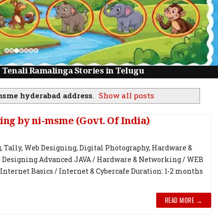
లకు | Tenali Ramalinga Stories in Telugu
msme hyderabad address
.
Show all posts
ng by ni-msme (Govt. Of India)
, Tally, Web Designing, Digital Photography, Hardware &
e Designing Advanced JAVA / Hardware & Networking / WEB
 Internet Basics / Internet & Cybercafe Duration: 1-2 months
READ MORE →