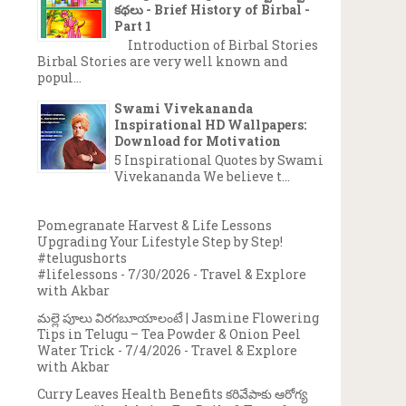
కథలు - Brief History of Birbal -
Part 1
Introduction of Birbal Stories
Birbal Stories are very well known and
popul...
Swami Vivekananda
Inspirational HD Wallpapers:
Download for Motivation
5 Inspirational Quotes by Swami
Vivekananda We believe t...
Pomegranate Harvest & Life Lessons
Upgrading Your Lifestyle Step by Step!
#telugushorts
#lifelessons
- 7/30/2026
- Travel & Explore
with Akbar
మల్లె పూలు విరగబూయాలంటే | Jasmine Flowering
Tips in Telugu – Tea Powder & Onion Peel
Water Trick
- 7/4/2026
- Travel & Explore
with Akbar
Curry Leaves Health Benefits కరివేపాకు ఆరోగ్య