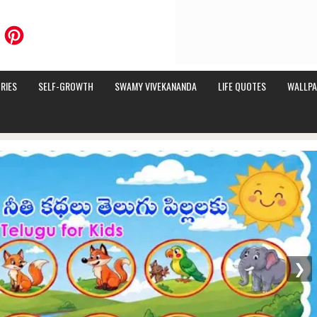
RIES
SELF-GROWTH
SWAMY VIVEKANANDA
LIFE QUOTES
WALLPA
❯