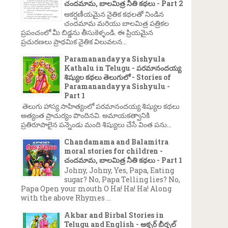
చందమామ, బాలమిత్ర నీతి కథలు - Part 2
ఆకర్షణీయమైన నైతిక కథలతో నిండిన
చందమామ మరియు బాలమిత్ర పత్రికల
ప్రపంచంలో మీ బిడ్డను తీసుకెళ్ళండి. ఈ ప్రియమైన
ప్రచురణలు ప్రాథమిక నైతిక విలువలన...
Paramanandayya Sishyula
Kathalu in Telugu - పరమానందయ్య
శిష్యుల కథలు తెలుగులో - Stories of
Paramanandayya Sishyulu -
Part 1
తెలుగు హాస్య సాహిత్యంలో పరమానందయ్య శిష్యుల కథలు
అత్యంత ప్రాచుర్యం పొందినవి. అమాయకత్వానికి
ప్రతిరూపాలైన పన్నెండు మంది శిష్యులు చేసే వింత పను...
Chandamama and Balamitra
moral stories for children -
చందమామ, బాలమిత్ర నీతి కథలు - Part 1
Johny, Johny, Yes, Papa, Eating
sugar? No, Papa Telling lies? No,
Papa Open your mouth O Ha! Ha! Ha! Along
with the above Rhymes ...
Akbar and Birbal Stories in
Telugu and English - అక్బర్ బీర్బల్