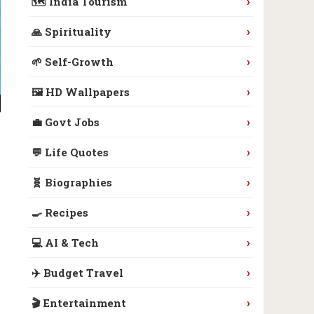
›
🗺️ India Tourism
›
🙏 Spirituality
›
🌱 Self-Growth
›
🖼️ HD Wallpapers
›
💼 Govt Jobs
›
💬 Life Quotes
›
🧬 Biographies
›
🍳 Recipes
›
💻 AI & Tech
›
✈️ Budget Travel
›
🎬 Entertainment