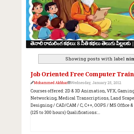
తెనాలి రామలింగ కథలు: 8 నీతి కథలు తెలుగు పిల్ల
Showing posts with label
ni
Job Oriented Free Computer Traini
Mohammed Akbhar
Wednesday, January 25, 2012
Courses offered: 2D & 3D Animation, VFX, Gaming
Networking, Medical Transcriptions, Land Scap
Designing / CAD/CAM / C, C++, OOPS / MS Office &
(125 to 300 hours) Qualifications:...