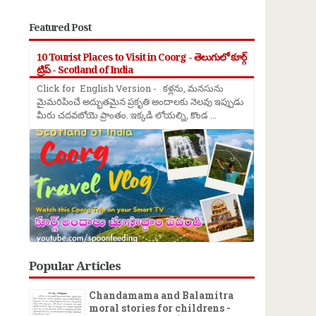
Featured Post
→
10 Tourist Places to Visit in Coorg - తెలుగులో కూర్గ్
ట్రిప్ - Scotland of India
Click for English Version - కళ్లను, మనసును
మైమరిపించే అద్భుతమైన ప్రకృతి అందాలకు నెలవు ఇప్పుడు
మీరు చదవబోయె ప్రాంతం. ఇక్కడి లోయల్ని, కొండ ...
Popular Articles
Chandamama and Balamitra
moral stories for childrens -