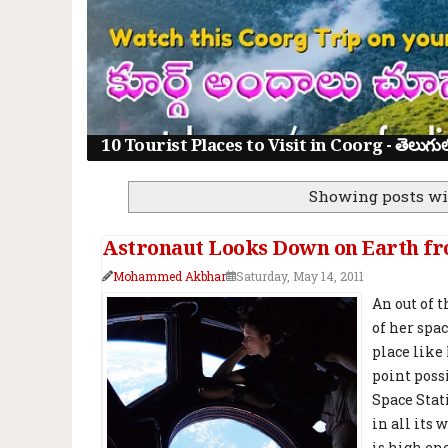
10 Tourist Places to Visit in Coorg - తెలుగులో క
Showing posts wi
Astronaut Looks Down on Earth f
Mohammed Akbhar
Saturday, May 14, 2011
An out of 
of her spa
place like
point poss
Space Stat
in all its 
is high en