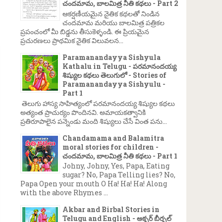
చందమామ, బాలమిత్ర నీతి కథలు - Part 2
ఆకర్షణీయమైన నైతిక కథలతో నిండిన
చందమామ మరియు బాలమిత్ర పత్రికల
→
ప్రపంచంలో మీ బిడ్డను తీసుకెళ్ళండి. ఈ ప్రియమైన
ప్రచురణలు ప్రాథమిక నైతిక విలువలన...
Paramanandayya Sishyula
Kathalu in Telugu - పరమానందయ్య
శిష్యుల కథలు తెలుగులో - Stories of
Paramanandayya Sishyulu -
Part 1
తెలుగు హాస్య సాహిత్యంలో పరమానందయ్య శిష్యుల కథలు
అత్యంత ప్రాచుర్యం పొందినవి. అమాయకత్వానికి
ప్రతిరూపాలైన పన్నెండు మంది శిష్యులు చేసే వింత పను...
Chandamama and Balamitra
moral stories for children -
చందమామ, బాలమిత్ర నీతి కథలు - Part 1
Johny, Johny, Yes, Papa, Eating
sugar? No, Papa Telling lies? No,
Papa Open your mouth O Ha! Ha! Ha! Along
with the above Rhymes ...
Akbar and Birbal Stories in
Telugu and English - అక్బర్ బీర్బల్