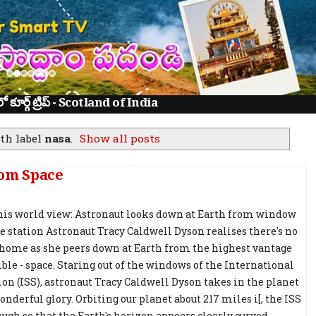
ూర్గ్ ట్రిప్ - Scotland of India
th label
nasa
.
Show all posts
rom Space
this world view: Astronaut looks down at Earth from window
ce station Astronaut Tracy Caldwell Dyson realises there's no
 home as she peers down at Earth from the highest vantage
ible - space. Staring out of the windows of the International
ion (ISS), astronaut Tracy Caldwell Dyson takes in the planet
wonderful glory. Orbiting our planet about 217 miles i[, the ISS
ough so that the Earth's horizon appears clearly curved.