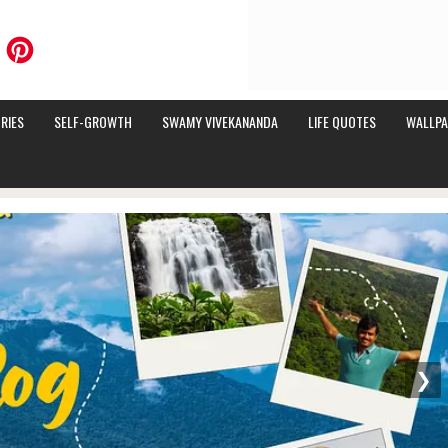
RIES
SELF-GROWTH
SWAMY VIVEKANANDA
LIFE QUOTES
WALLPA
❯