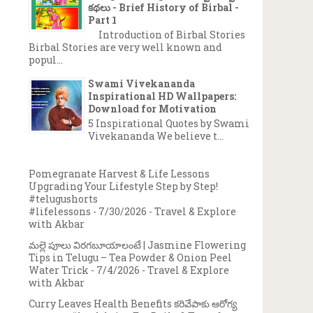
కథలు - Brief History of Birbal -
Part 1
Introduction of Birbal Stories
Birbal Stories are very well known and
popul...
Swami Vivekananda
Inspirational HD Wallpapers:
Download for Motivation
5 Inspirational Quotes by Swami
Vivekananda We believe t...
Pomegranate Harvest & Life Lessons
Upgrading Your Lifestyle Step by Step!
#telugushorts
#lifelessons
- 7/30/2026
- Travel & Explore
with Akbar
మల్లె పూలు విరగబూయాలంటే | Jasmine Flowering
Tips in Telugu – Tea Powder & Onion Peel
Water Trick
- 7/4/2026
- Travel & Explore
with Akbar
Curry Leaves Health Benefits కరివేపాకు ఆరోగ్య