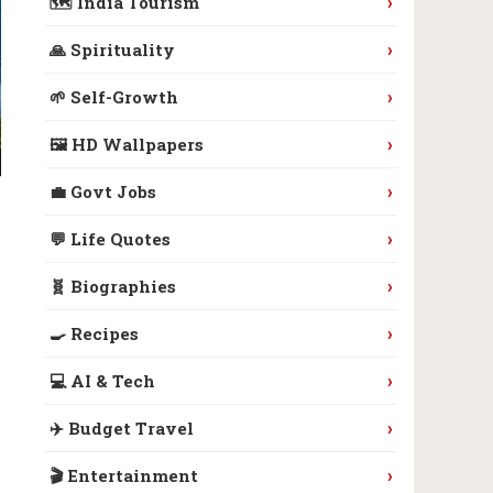
›
🗺️ India Tourism
›
🙏 Spirituality
›
🌱 Self-Growth
›
🖼️ HD Wallpapers
›
💼 Govt Jobs
›
💬 Life Quotes
›
🧬 Biographies
›
🍳 Recipes
›
💻 AI & Tech
›
✈️ Budget Travel
›
🎬 Entertainment