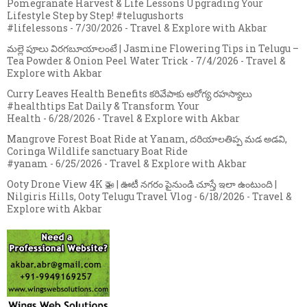
Pomegranate Harvest & Life Lessons Upgrading Your
Lifestyle Step by Step! #telugushorts
#lifelessons
- 7/30/2026
- Travel & Explore with Akbar
మల్లె పూలు విరగబూయాలంటే | Jasmine Flowering Tips in Telugu –
Tea Powder & Onion Peel Water Trick
- 7/4/2026
- Travel &
Explore with Akbar
Curry Leaves Health Benefits కరివేపాకు ఆరోగ్య రహస్యాలు
#healthtips Eat Daily & Transform Your
Health
- 6/28/2026
- Travel & Explore with Akbar
Mangrove Forest Boat Ride at Yanam, దరియాలతిప్ప మడ అడవి,
Coringa Wildlife sanctuary Boat Ride
#yanam
- 6/25/2026
- Travel & Explore with Akbar
Ooty Drone View 4K 🚁 | ఊటీ నగరం పైనుండి చూస్తే ఇలా ఉంటుంది |
Nilgiris Hills, Ooty Telugu Travel Vlog
- 6/18/2026
- Travel &
Explore with Akbar