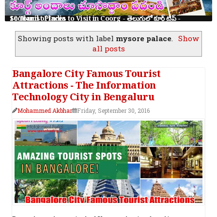
10 Tourist Places to Visit in Coorg - తెలుగులో కూర్గ్ ట్రిప్ - Scotland of India
Showing posts with label
mysore palace
.
Show
all posts
Bangalore City Famous Tourist
Attractions - The Information
Technology City in Bengaluru
Mohammed Akbhar
Friday, September 30, 2016