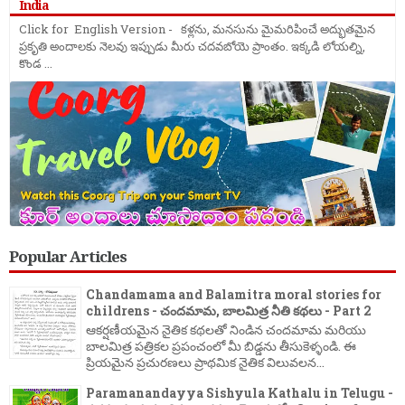
India
Click for English Version - కళ్లను, మనసును మైమరిపించే అద్భుతమైన
ప్రకృతి అందాలకు నెలవు ఇప్పుడు మీరు చదవబోయె ప్రాంతం. ఇక్కడి లోయల్ని,
కొండ ...
Popular Articles
Chandamama and Balamitra moral stories for
childrens - చందమామ, బాలమిత్ర నీతి కథలు - Part 2
ఆకర్షణీయమైన నైతిక కథలతో నిండిన చందమామ మరియు
బాలమిత్ర పత్రికల ప్రపంచంలో మీ బిడ్డను తీసుకెళ్ళండి. ఈ
ప్రియమైన ప్రచురణలు ప్రాథమిక నైతిక విలువలన...
Paramanandayya Sishyula Kathalu in Telugu -