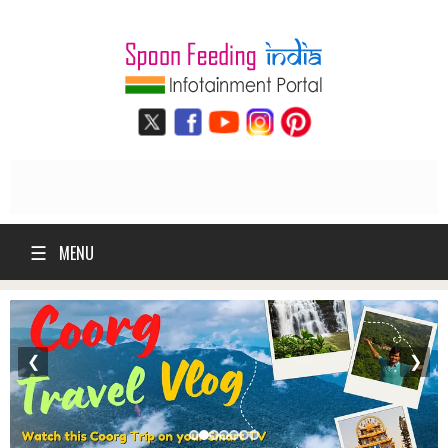
☰
MENU
❮
❯