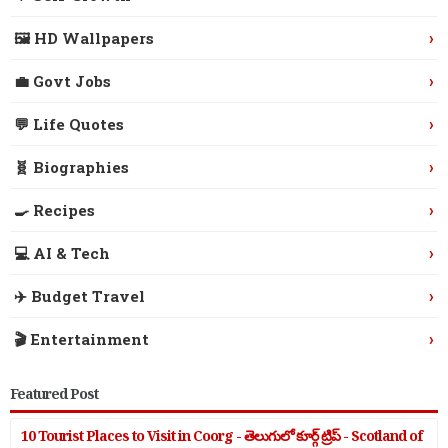
›
🖼️ HD Wallpapers
›
💼 Govt Jobs
›
💬 Life Quotes
›
🧬 Biographies
›
🍳 Recipes
›
💻 AI & Tech
›
✈️ Budget Travel
›
🎬 Entertainment
Featured Post
10 Tourist Places to Visit in Coorg - తెలుగులో కూర్గ్ ట్రిప్ - Scotland of