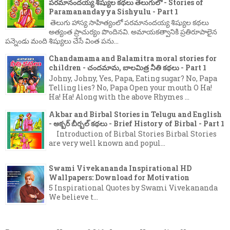
పరమానందయ్య శిష్యుల కథలు తెలుగులో - Stories of
Paramanandayya Sishyulu - Part 1
తెలుగు హాస్య సాహిత్యంలో పరమానందయ్య శిష్యుల కథలు
అత్యంత ప్రాచుర్యం పొందినవి. అమాయకత్వానికి ప్రతిరూపాలైన
పన్నెండు మంది శిష్యులు చేసే వింత పను...
Chandamama and Balamitra moral stories for
children - చందమామ, బాలమిత్ర నీతి కథలు - Part 1
Johny, Johny, Yes, Papa, Eating sugar? No, Papa
Telling lies? No, Papa Open your mouth O Ha!
Ha! Ha! Along with the above Rhymes ...
Akbar and Birbal Stories in Telugu and English
- అక్బర్ బీర్బల్ కథలు - Brief History of Birbal - Part 1
Introduction of Birbal Stories Birbal Stories
are very well known and popul...
Swami Vivekananda Inspirational HD
Wallpapers: Download for Motivation
5 Inspirational Quotes by Swami Vivekananda
We believe t...