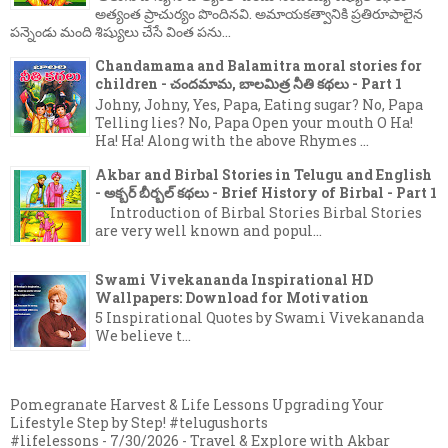
అత్యంత ప్రాచుర్యం పొందినవి. అమాయకత్వానికి ప్రతిరూపాలైన
పన్నెండు మంది శిష్యులు చేసే వింత పను...
Chandamama and Balamitra moral stories for
children - చందమామ, బాలమిత్ర నీతి కథలు - Part 1
Johny, Johny, Yes, Papa, Eating sugar? No, Papa
Telling lies? No, Papa Open your mouth O Ha!
Ha! Ha! Along with the above Rhymes ...
Akbar and Birbal Stories in Telugu and English
- అక్బర్ బీర్బల్ కథలు - Brief History of Birbal - Part 1
Introduction of Birbal Stories Birbal Stories
are very well known and popul...
Swami Vivekananda Inspirational HD
Wallpapers: Download for Motivation
5 Inspirational Quotes by Swami Vivekananda
We believe t...
Pomegranate Harvest & Life Lessons Upgrading Your
Lifestyle Step by Step! #telugushorts
#lifelessons
- 7/30/2026
- Travel & Explore with Akbar