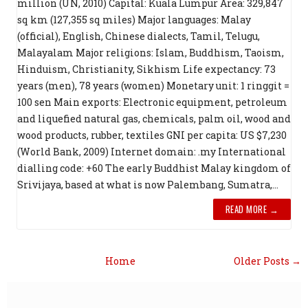
million (UN, 2010) Capital: Kuala Lumpur Area: 329,847
sq km (127,355 sq miles) Major languages: Malay
(official), English, Chinese dialects, Tamil, Telugu,
Malayalam Major religions: Islam, Buddhism, Taoism,
Hinduism, Christianity, Sikhism Life expectancy: 73
years (men), 78 years (women) Monetary unit: 1 ringgit =
100 sen Main exports: Electronic equipment, petroleum
and liquefied natural gas, chemicals, palm oil, wood and
wood products, rubber, textiles GNI per capita: US $7,230
(World Bank, 2009) Internet domain: .my International
dialling code: +60 The early Buddhist Malay kingdom of
Srivijaya, based at what is now Palembang, Sumatra,...
READ MORE →
Home
Older Posts →