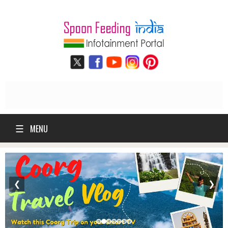
☰
MENU
❮
❯