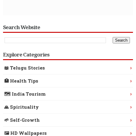
Search Website
Explore Categories
›
📖 Telugu Stories
›
🏥 Health Tips
›
🗺️ India Tourism
›
🙏 Spirituality
›
🌱 Self-Growth
›
🖼️ HD Wallpapers