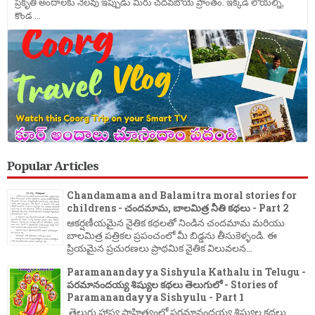
ప్రకృతి అందాలకు నెలవు ఇప్పుడు మీరు చదవబోయె ప్రాంతం. ఇక్కడి లోయల్ని,
కొండ ...
Popular Articles
Chandamama and Balamitra moral stories for
childrens - చందమామ, బాలమిత్ర నీతి కథలు - Part 2
ఆకర్షణీయమైన నైతిక కథలతో నిండిన చందమామ మరియు
బాలమిత్ర పత్రికల ప్రపంచంలో మీ బిడ్డను తీసుకెళ్ళండి. ఈ
ప్రియమైన ప్రచురణలు ప్రాథమిక నైతిక విలువలన...
Paramanandayya Sishyula Kathalu in Telugu -
పరమానందయ్య శిష్యుల కథలు తెలుగులో - Stories of
Paramanandayya Sishyulu - Part 1
తెలుగు హాస్య సాహిత్యంలో పరమానందయ్య శిష్యుల కథలు