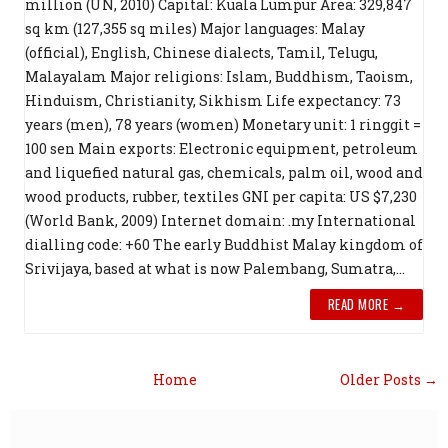
million (UN, 2010) Capital: Kuala Lumpur Area: 329,847
sq km (127,355 sq miles) Major languages: Malay
(official), English, Chinese dialects, Tamil, Telugu,
Malayalam Major religions: Islam, Buddhism, Taoism,
Hinduism, Christianity, Sikhism Life expectancy: 73
years (men), 78 years (women) Monetary unit: 1 ringgit =
100 sen Main exports: Electronic equipment, petroleum
and liquefied natural gas, chemicals, palm oil, wood and
wood products, rubber, textiles GNI per capita: US $7,230
(World Bank, 2009) Internet domain: .my International
dialling code: +60 The early Buddhist Malay kingdom of
Srivijaya, based at what is now Palembang, Sumatra,...
READ MORE →
Home
Older Posts →