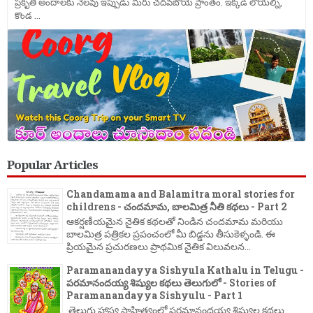
ప్రకృతి అందాలకు నెలవు ఇప్పుడు మీరు చదవబోయె ప్రాంతం. ఇక్కడి లోయల్ని,
కొండ ...
Popular Articles
Chandamama and Balamitra moral stories for
childrens - చందమామ, బాలమిత్ర నీతి కథలు - Part 2
ఆకర్షణీయమైన నైతిక కథలతో నిండిన చందమామ మరియు
బాలమిత్ర పత్రికల ప్రపంచంలో మీ బిడ్డను తీసుకెళ్ళండి. ఈ
ప్రియమైన ప్రచురణలు ప్రాథమిక నైతిక విలువలన...
Paramanandayya Sishyula Kathalu in Telugu -
పరమానందయ్య శిష్యుల కథలు తెలుగులో - Stories of
Paramanandayya Sishyulu - Part 1
తెలుగు హాస్య సాహిత్యంలో పరమానందయ్య శిష్యుల కథలు