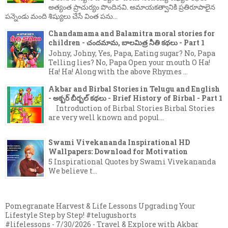
అత్యంత ప్రాచుర్యం పొందినవి. అమాయకత్వానికి ప్రతిరూపాలైన
పన్నెండు మంది శిష్యులు చేసే వింత పను...
Chandamama and Balamitra moral stories for
children - చందమామ, బాలమిత్ర నీతి కథలు - Part 1
Johny, Johny, Yes, Papa, Eating sugar? No, Papa
Telling lies? No, Papa Open your mouth O Ha!
Ha! Ha! Along with the above Rhymes ...
Akbar and Birbal Stories in Telugu and English
- అక్బర్ బీర్బల్ కథలు - Brief History of Birbal - Part 1
Introduction of Birbal Stories Birbal Stories
are very well known and popul...
Swami Vivekananda Inspirational HD
Wallpapers: Download for Motivation
5 Inspirational Quotes by Swami Vivekananda
We believe t...
Pomegranate Harvest & Life Lessons Upgrading Your
Lifestyle Step by Step! #telugushorts
#lifelessons
- 7/30/2026
- Travel & Explore with Akbar