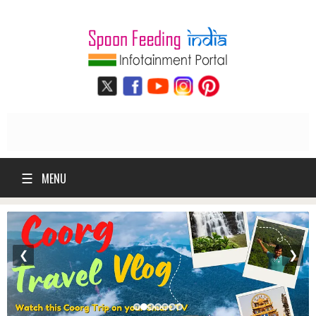
☰
MENU
❮
❯