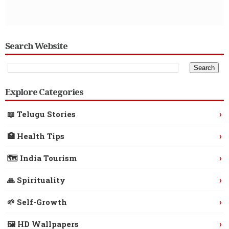
Search Website
Explore Categories
›
📖 Telugu Stories
›
🏥 Health Tips
›
🗺️ India Tourism
›
🙏 Spirituality
›
🌱 Self-Growth
›
🖼️ HD Wallpapers