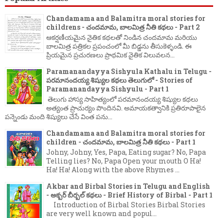
Chandamama and Balamitra moral stories for
childrens - చందమామ, బాలమిత్ర నీతి కథలు - Part 2
ఆకర్షణీయమైన నైతిక కథలతో నిండిన చందమామ మరియు
బాలమిత్ర పత్రికల ప్రపంచంలో మీ బిడ్డను తీసుకెళ్ళండి. ఈ
ప్రియమైన ప్రచురణలు ప్రాథమిక నైతిక విలువలన...
Paramanandayya Sishyula Kathalu in Telugu -
పరమానందయ్య శిష్యుల కథలు తెలుగులో - Stories of
Paramanandayya Sishyulu - Part 1
తెలుగు హాస్య సాహిత్యంలో పరమానందయ్య శిష్యుల కథలు
అత్యంత ప్రాచుర్యం పొందినవి. అమాయకత్వానికి ప్రతిరూపాలైన
పన్నెండు మంది శిష్యులు చేసే వింత పను...
Chandamama and Balamitra moral stories for
children - చందమామ, బాలమిత్ర నీతి కథలు - Part 1
Johny, Johny, Yes, Papa, Eating sugar? No, Papa
Telling lies? No, Papa Open your mouth O Ha!
Ha! Ha! Along with the above Rhymes ...
Akbar and Birbal Stories in Telugu and English
- అక్బర్ బీర్బల్ కథలు - Brief History of Birbal - Part 1
Introduction of Birbal Stories Birbal Stories
are very well known and popul...