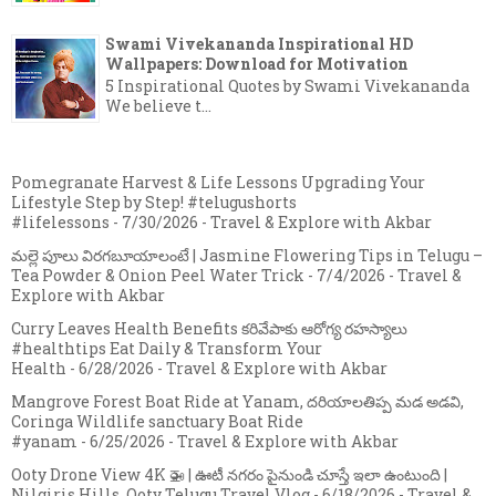
Swami Vivekananda Inspirational HD
Wallpapers: Download for Motivation
5 Inspirational Quotes by Swami Vivekananda
We believe t...
Pomegranate Harvest & Life Lessons Upgrading Your
Lifestyle Step by Step! #telugushorts
#lifelessons
- 7/30/2026
- Travel & Explore with Akbar
మల్లె పూలు విరగబూయాలంటే | Jasmine Flowering Tips in Telugu –
Tea Powder & Onion Peel Water Trick
- 7/4/2026
- Travel &
Explore with Akbar
Curry Leaves Health Benefits కరివేపాకు ఆరోగ్య రహస్యాలు
#healthtips Eat Daily & Transform Your
Health
- 6/28/2026
- Travel & Explore with Akbar
Mangrove Forest Boat Ride at Yanam, దరియాలతిప్ప మడ అడవి,
Coringa Wildlife sanctuary Boat Ride
#yanam
- 6/25/2026
- Travel & Explore with Akbar
Ooty Drone View 4K 🚁 | ఊటీ నగరం పైనుండి చూస్తే ఇలా ఉంటుంది |
Nilgiris Hills, Ooty Telugu Travel Vlog
- 6/18/2026
- Travel &