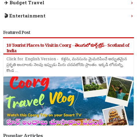
›
✈️ Budget Travel
›
🎬 Entertainment
Featured Post
10 Tourist Places to Visit in Coorg - తెలుగులో కూర్గ్ ట్రిప్ - Scotland of
India
Click for English Version - కళ్లను, మనసును మైమరిపించే అద్భుతమైన
ప్రకృతి అందాలకు నెలవు ఇప్పుడు మీరు చదవబోయె ప్రాంతం. ఇక్కడి లోయల్ని,
కొండ ...
Popular Articles