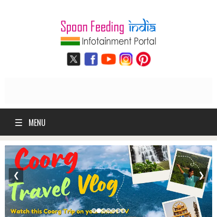
☰
MENU
❮
❯