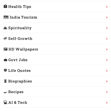
›
🏥 Health Tips
›
🗺️ India Tourism
›
🙏 Spirituality
›
🌱 Self-Growth
›
🖼️ HD Wallpapers
›
💼 Govt Jobs
›
💬 Life Quotes
›
🧬 Biographies
›
🍳 Recipes
›
💻 AI & Tech