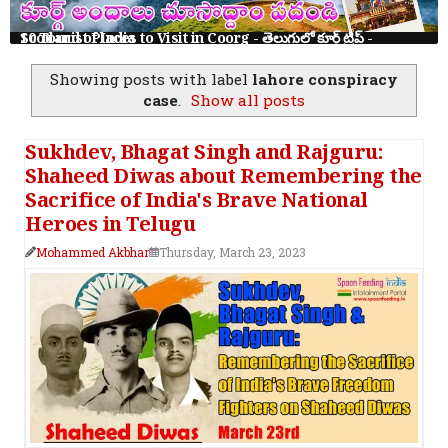
10 Tourist Places to Visit in Coorg - తెలుగులో కూర్గ్ ట్రిప్ - Scotland of India
Showing posts with label
lahore conspiracy
case
.
Show all posts
Sukhdev, Bhagat Singh and Rajguru:
Shaheed Diwas about Remembering the
Sacrifice of India's Brave National
Heroes in Telugu
Mohammed Akbhar
Thursday, March 23, 2023