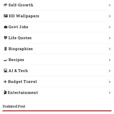
›
🌱 Self-Growth
›
🖼️ HD Wallpapers
›
💼 Govt Jobs
›
💬 Life Quotes
›
🧬 Biographies
›
🍳 Recipes
›
💻 AI & Tech
›
✈️ Budget Travel
›
🎬 Entertainment
Featured Post