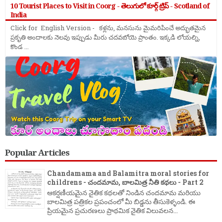
10 Tourist Places to Visit in Coorg - తెలుగులో కూర్గ్ ట్రిప్ - Scotland of
India
Click for English Version - కళ్లను, మనసును మైమరిపించే అద్భుతమైన
ప్రకృతి అందాలకు నెలవు ఇప్పుడు మీరు చదవబోయె ప్రాంతం. ఇక్కడి లోయల్ని,
కొండ ...
Popular Articles
Chandamama and Balamitra moral stories for
childrens - చందమామ, బాలమిత్ర నీతి కథలు - Part 2
ఆకర్షణీయమైన నైతిక కథలతో నిండిన చందమామ మరియు
బాలమిత్ర పత్రికల ప్రపంచంలో మీ బిడ్డను తీసుకెళ్ళండి. ఈ
ప్రియమైన ప్రచురణలు ప్రాథమిక నైతిక విలువలన...