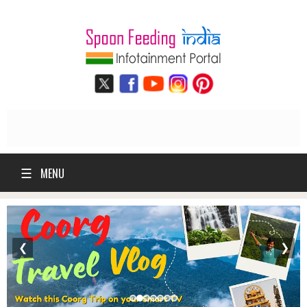
☰
MENU
❮
❯