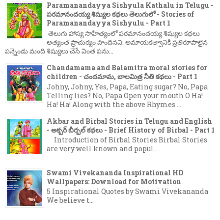
Paramanandayya Sishyula Kathalu in Telugu -
పరమానందయ్య శిష్యుల కథలు తెలుగులో - Stories of
Paramanandayya Sishyulu - Part 1
తెలుగు హాస్య సాహిత్యంలో పరమానందయ్య శిష్యుల కథలు
అత్యంత ప్రాచుర్యం పొందినవి. అమాయకత్వానికి ప్రతిరూపాలైన
పన్నెండు మంది శిష్యులు చేసే వింత పను...
Chandamama and Balamitra moral stories for
children - చందమామ, బాలమిత్ర నీతి కథలు - Part 1
Johny, Johny, Yes, Papa, Eating sugar? No, Papa
Telling lies? No, Papa Open your mouth O Ha!
Ha! Ha! Along with the above Rhymes ...
Akbar and Birbal Stories in Telugu and English
- అక్బర్ బీర్బల్ కథలు - Brief History of Birbal - Part 1
Introduction of Birbal Stories Birbal Stories
are very well known and popul...
Swami Vivekananda Inspirational HD
Wallpapers: Download for Motivation
5 Inspirational Quotes by Swami Vivekananda
We believe t...