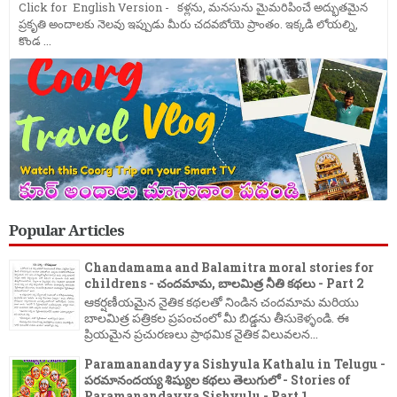
Click for English Version - కళ్లను, మనసును మైమరిపించే అద్భుతమైన
ప్రకృతి అందాలకు నెలవు ఇప్పుడు మీరు చదవబోయె ప్రాంతం. ఇక్కడి లోయల్ని,
కొండ ...
Popular Articles
Chandamama and Balamitra moral stories for
childrens - చందమామ, బాలమిత్ర నీతి కథలు - Part 2
ఆకర్షణీయమైన నైతిక కథలతో నిండిన చందమామ మరియు
బాలమిత్ర పత్రికల ప్రపంచంలో మీ బిడ్డను తీసుకెళ్ళండి. ఈ
ప్రియమైన ప్రచురణలు ప్రాథమిక నైతిక విలువలన...
Paramanandayya Sishyula Kathalu in Telugu -
పరమానందయ్య శిష్యుల కథలు తెలుగులో - Stories of
Paramanandayya Sishyulu - Part 1