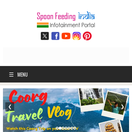
☰
MENU
❮
❯