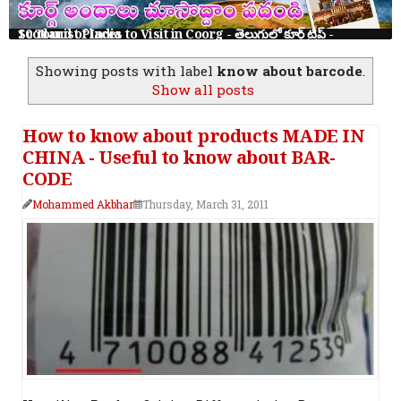
10 Tourist Places to Visit in Coorg - తెలుగులో కూర్గ్ ట్రిప్ - Scotland of India
Showing posts with label
know about barcode
.
Show all posts
How to know about products MADE IN
CHINA - Useful to know about BAR-
CODE
Mohammed Akbhar
Thursday, March 31, 2011