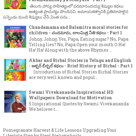
తెలుగు హాస్య సాహిత్యంలో పరమానందయ్య శిష్యుల కథలు
అత్యంత ప్రాచుర్యం పొందినవి. అమాయకత్వానికి ప్రతిరూపాలైన
పన్నెండు మంది శిష్యులు చేసే వింత పను...
Chandamama and Balamitra moral stories for
children - చందమామ, బాలమిత్ర నీతి కథలు - Part 1
Johny, Johny, Yes, Papa, Eating sugar? No, Papa
Telling lies? No, Papa Open your mouth O Ha!
Ha! Ha! Along with the above Rhymes ...
Akbar and Birbal Stories in Telugu and English
- అక్బర్ బీర్బల్ కథలు - Brief History of Birbal - Part 1
Introduction of Birbal Stories Birbal Stories
are very well known and popul...
Swami Vivekananda Inspirational HD
Wallpapers: Download for Motivation
5 Inspirational Quotes by Swami Vivekananda
We believe t...
Pomegranate Harvest & Life Lessons Upgrading Your
Lifestyle Step by Step! #telugushorts