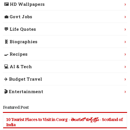
›
🖼️ HD Wallpapers
›
💼 Govt Jobs
›
💬 Life Quotes
›
🧬 Biographies
›
🍳 Recipes
›
💻 AI & Tech
›
✈️ Budget Travel
›
🎬 Entertainment
Featured Post
10 Tourist Places to Visit in Coorg - తెలుగులో కూర్గ్ ట్రిప్ - Scotland of
India