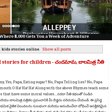
Where ₹5,000 Gets You a Week of Adventure
l
kids stories online
.
Show all posts
ries for children - చందమామ, బాలమిత్ర నీతి
ny, Yes, Papa, Eating sugar? No, Papa Telling lies? No, Papa
mouth O Ha! Ha! Ha! Along with the above Rhymes teach some
s that have some moral values....సరదా నీతి కథలతో నిండిన
 బాలమిత్ర పత్రికల ప్రపంచానికి మీ బిడ్డను పరిచయం చేయండి. ఈ ప్రసిద్ధ
్రాథమిక నైతిక విలువలను సులభంగా మరియు ఆనందించేలా బోధించే ఆసక్తికరమైన
 అందిస్తాయి. నిజాయితీ మరియు దయ గురించిన కథల నుండి పట్టుదల మరియు