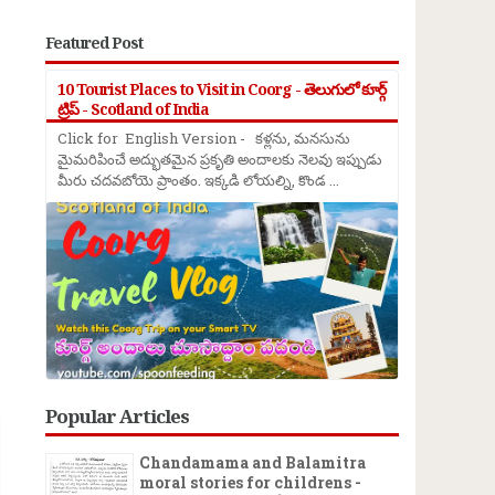
Featured Post
10 Tourist Places to Visit in Coorg - తెలుగులో కూర్గ్
ట్రిప్ - Scotland of India
Click for English Version - కళ్లను, మనసును
మైమరిపించే అద్భుతమైన ప్రకృతి అందాలకు నెలవు ఇప్పుడు
మీరు చదవబోయె ప్రాంతం. ఇక్కడి లోయల్ని, కొండ ...
→
Popular Articles
Chandamama and Balamitra
moral stories for childrens -