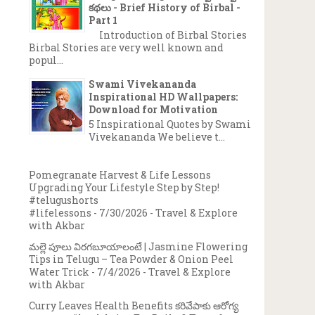
కథలు - Brief History of Birbal -
Part 1
Introduction of Birbal Stories
Birbal Stories are very well known and
popul...
Swami Vivekananda
Inspirational HD Wallpapers:
Download for Motivation
5 Inspirational Quotes by Swami
Vivekananda We believe t...
Pomegranate Harvest & Life Lessons
Upgrading Your Lifestyle Step by Step!
#telugushorts
#lifelessons
- 7/30/2026
- Travel & Explore
with Akbar
మల్లె పూలు విరగబూయాలంటే | Jasmine Flowering
Tips in Telugu – Tea Powder & Onion Peel
Water Trick
- 7/4/2026
- Travel & Explore
with Akbar
Curry Leaves Health Benefits కరివేపాకు ఆరోగ్య