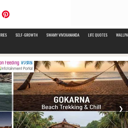
RIES
SELF-GROWTH
SWAMY VIVEKANANDA
LIFE QUOTES
WALLPA
❯