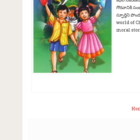
గౌరవానికి సం
స్ఫూర్తిని ప
world of 
moral stor
Ho