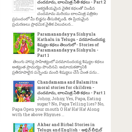
చందమామ, బాలమిత్ర నీతి కథలు - Part 2
ఆకర్షణీయమైన నైతిక కథలతో నిండిన
చందమామ మరియు బాలమిత్ర పత్రికల
ప్రపంచంలో మీ బిడ్డను తీసుకెళ్ళండి. ఈ ప్రియమైన
ప్రచురణలు ప్రాథమిక నైతిక విలువలన...
Paramanandayya Sishyula
Kathalu in Telugu - పరమానందయ్య
శిష్యుల కథలు తెలుగులో - Stories of
Paramanandayya Sishyulu -
Part 1
తెలుగు హాస్య సాహిత్యంలో పరమానందయ్య శిష్యుల కథలు
అత్యంత ప్రాచుర్యం పొందినవి. అమాయకత్వానికి
ప్రతిరూపాలైన పన్నెండు మంది శిష్యులు చేసే వింత పను...
Chandamama and Balamitra
moral stories for children -
చందమామ, బాలమిత్ర నీతి కథలు - Part 1
Johny, Johny, Yes, Papa, Eating
sugar? No, Papa Telling lies? No,
Papa Open your mouth O Ha! Ha! Ha! Along
with the above Rhymes ...
Akbar and Birbal Stories in
Telugu and English - అక్బర్ బీర్బల్