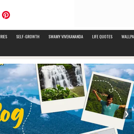
RIES
SELF-GROWTH
SWAMY VIVEKANANDA
LIFE QUOTES
WALLPA
❯