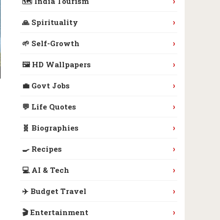
›
🗺️ India Tourism
›
🙏 Spirituality
›
🌱 Self-Growth
›
🖼️ HD Wallpapers
›
💼 Govt Jobs
›
💬 Life Quotes
›
🧬 Biographies
›
🍳 Recipes
›
💻 AI & Tech
›
✈️ Budget Travel
›
🎬 Entertainment