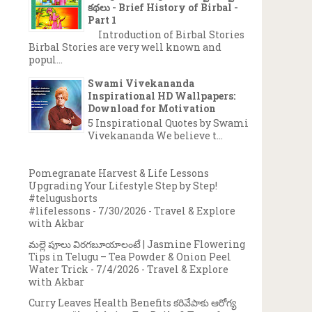
కథలు - Brief History of Birbal -
Part 1
Introduction of Birbal Stories
Birbal Stories are very well known and
popul...
Swami Vivekananda
Inspirational HD Wallpapers:
Download for Motivation
5 Inspirational Quotes by Swami
Vivekananda We believe t...
Pomegranate Harvest & Life Lessons
Upgrading Your Lifestyle Step by Step!
#telugushorts
#lifelessons
- 7/30/2026
- Travel & Explore
with Akbar
మల్లె పూలు విరగబూయాలంటే | Jasmine Flowering
Tips in Telugu – Tea Powder & Onion Peel
Water Trick
- 7/4/2026
- Travel & Explore
with Akbar
Curry Leaves Health Benefits కరివేపాకు ఆరోగ్య