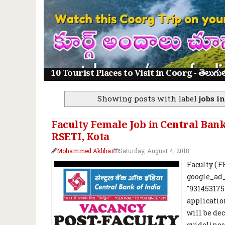
10 Tourist Places to Visit in Coorg - తెలుగులో క
Showing posts with label
jobs i
Faculty Female Job in Central Bank
RSETI, Kota
Mohammed Akbhar
Saturday, August 4, 2018
Faculty ( 
google_ad_
"931453175
application
will be de
guidelines