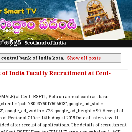
ూర్గ్ ట్రిప్ - Scotland of India
n central bank of india kota
.
Show all posts
 of India Faculty Recruitment at Cent-
FEMALE) at Cent- RSETI, Kota on annual contract basis.
client = "pub-7809375017606613"; google_ad_slot =
2"; google_ad_width = 728; google_ad_height = 90; Receipt of
 at Regional Office: 14th August 2018 Date of interview: It
cided after receipt of applications. The details of recruitment
 of Cent-RSETI Faculty (FEMALE) are given as below. 1. AGE,