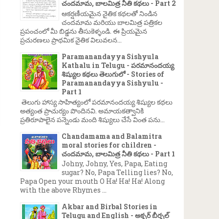
చందమామ, బాలమిత్ర నీతి కథలు - Part 2
ఆకర్షణీయమైన నైతిక కథలతో నిండిన
చందమామ మరియు బాలమిత్ర పత్రికల
ప్రపంచంలో మీ బిడ్డను తీసుకెళ్ళండి. ఈ ప్రియమైన
ప్రచురణలు ప్రాథమిక నైతిక విలువలన...
Paramanandayya Sishyula
Kathalu in Telugu - పరమానందయ్య
శిష్యుల కథలు తెలుగులో - Stories of
Paramanandayya Sishyulu -
Part 1
తెలుగు హాస్య సాహిత్యంలో పరమానందయ్య శిష్యుల కథలు
అత్యంత ప్రాచుర్యం పొందినవి. అమాయకత్వానికి
ప్రతిరూపాలైన పన్నెండు మంది శిష్యులు చేసే వింత పను...
Chandamama and Balamitra
moral stories for children -
చందమామ, బాలమిత్ర నీతి కథలు - Part 1
Johny, Johny, Yes, Papa, Eating
sugar? No, Papa Telling lies? No,
Papa Open your mouth O Ha! Ha! Ha! Along
with the above Rhymes ...
Akbar and Birbal Stories in
Telugu and English - అక్బర్ బీర్బల్