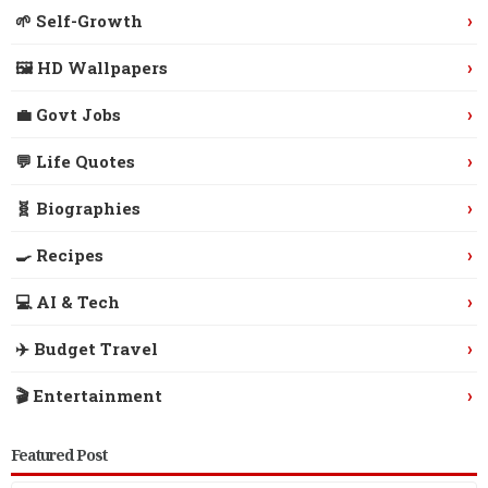
›
🌱 Self-Growth
›
🖼️ HD Wallpapers
›
💼 Govt Jobs
›
💬 Life Quotes
›
🧬 Biographies
›
🍳 Recipes
›
💻 AI & Tech
›
✈️ Budget Travel
›
🎬 Entertainment
Featured Post