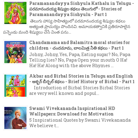
Paramanandayya Sishyula Kathalu in Telugu -
పరమానందయ్య శిష్యుల కథలు తెలుగులో - Stories of
Paramanandayya Sishyulu - Part 1
తెలుగు హాస్య సాహిత్యంలో పరమానందయ్య శిష్యుల కథలు
అత్యంత ప్రాచుర్యం పొందినవి. అమాయకత్వానికి ప్రతిరూపాలైన
పన్నెండు మంది శిష్యులు చేసే వింత పను...
Chandamama and Balamitra moral stories for
children - చందమామ, బాలమిత్ర నీతి కథలు - Part 1
Johny, Johny, Yes, Papa, Eating sugar? No, Papa
Telling lies? No, Papa Open your mouth O Ha!
Ha! Ha! Along with the above Rhymes ...
Akbar and Birbal Stories in Telugu and English
- అక్బర్ బీర్బల్ కథలు - Brief History of Birbal - Part 1
Introduction of Birbal Stories Birbal Stories
are very well known and popul...
Swami Vivekananda Inspirational HD
Wallpapers: Download for Motivation
5 Inspirational Quotes by Swami Vivekananda
We believe t...