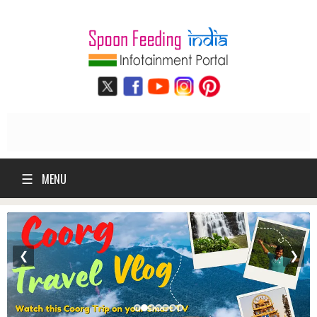
☰
MENU
❮
❯