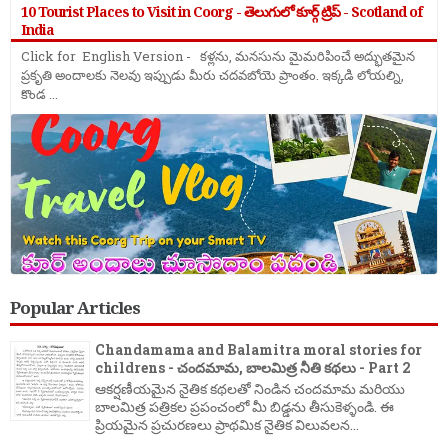
10 Tourist Places to Visit in Coorg - తెలుగులో కూర్గ్ ట్రిప్ - Scotland of
India
Click for English Version - కళ్లను, మనసును మైమరిపించే అద్భుతమైన
ప్రకృతి అందాలకు నెలవు ఇప్పుడు మీరు చదవబోయె ప్రాంతం. ఇక్కడి లోయల్ని,
కొండ ...
Popular Articles
Chandamama and Balamitra moral stories for
childrens - చందమామ, బాలమిత్ర నీతి కథలు - Part 2
ఆకర్షణీయమైన నైతిక కథలతో నిండిన చందమామ మరియు
బాలమిత్ర పత్రికల ప్రపంచంలో మీ బిడ్డను తీసుకెళ్ళండి. ఈ
ప్రియమైన ప్రచురణలు ప్రాథమిక నైతిక విలువలన...