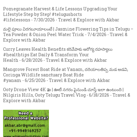
Pomegranate Harvest & Life Lessons Upgrading Your
Lifestyle Step by Step! #telugushorts
#lifelessons
- 7/30/2026
- Travel & Explore with Akbar
మల్లె పూలు విరగబూయాలంటే | Jasmine Flowering Tips in Telugu –
Tea Powder & Onion Peel Water Trick
- 7/4/2026
- Travel &
Explore with Akbar
Curry Leaves Health Benefits కరివేపాకు ఆరోగ్య రహస్యాలు
#healthtips Eat Daily & Transform Your
Health
- 6/28/2026
- Travel & Explore with Akbar
Mangrove Forest Boat Ride at Yanam, దరియాలతిప్ప మడ అడవి,
Coringa Wildlife sanctuary Boat Ride
#yanam
- 6/25/2026
- Travel & Explore with Akbar
Ooty Drone View 4K 🚁 | ఊటీ నగరం పైనుండి చూస్తే ఇలా ఉంటుంది |
Nilgiris Hills, Ooty Telugu Travel Vlog
- 6/18/2026
- Travel &
Explore with Akbar