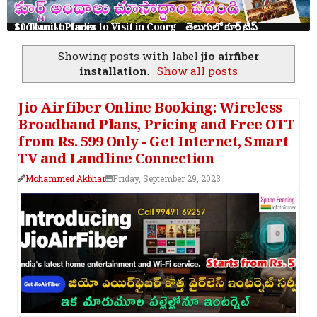
10 Tourist Places to Visit in Coorg - తెలుగులో కూర్గ్ ట్రిప్ - Scotland of India
Showing posts with label
jio airfiber
installation
.
Show all posts
Jio Airfiber Online Booking: Wireless
Broadband Plans, Pricing and Free OTT
from Rs. 599 Only - Get Internet, Smart
TV and Landline Connection
Mohammed Akbhar
Friday, September 29, 2023