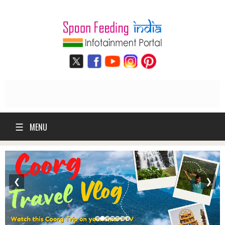
☰
MENU
❮
❯