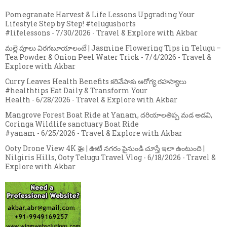
Pomegranate Harvest & Life Lessons Upgrading Your
Lifestyle Step by Step! #telugushorts
#lifelessons
- 7/30/2026
- Travel & Explore with Akbar
మల్లె పూలు విరగబూయాలంటే | Jasmine Flowering Tips in Telugu –
Tea Powder & Onion Peel Water Trick
- 7/4/2026
- Travel &
Explore with Akbar
Curry Leaves Health Benefits కరివేపాకు ఆరోగ్య రహస్యాలు
#healthtips Eat Daily & Transform Your
Health
- 6/28/2026
- Travel & Explore with Akbar
Mangrove Forest Boat Ride at Yanam, దరియాలతిప్ప మడ అడవి,
Coringa Wildlife sanctuary Boat Ride
#yanam
- 6/25/2026
- Travel & Explore with Akbar
Ooty Drone View 4K 🚁 | ఊటీ నగరం పైనుండి చూస్తే ఇలా ఉంటుంది |
Nilgiris Hills, Ooty Telugu Travel Vlog
- 6/18/2026
- Travel &
Explore with Akbar