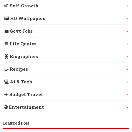
›
🌱 Self-Growth
›
🖼️ HD Wallpapers
›
💼 Govt Jobs
›
💬 Life Quotes
›
🧬 Biographies
›
🍳 Recipes
›
💻 AI & Tech
›
✈️ Budget Travel
›
🎬 Entertainment
Featured Post