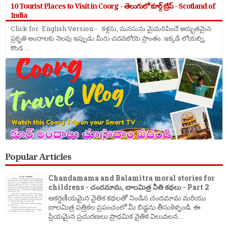
10 Tourist Places to Visit in Coorg - తెలుగులో కూర్గ్ ట్రిప్ - Scotland of
India
Click for English Version - కళ్లను, మనసును మైమరిపించే అద్భుతమైన
ప్రకృతి అందాలకు నెలవు ఇప్పుడు మీరు చదవబోయె ప్రాంతం. ఇక్కడి లోయల్ని,
కొండ ...
Popular Articles
Chandamama and Balamitra moral stories for
childrens - చందమామ, బాలమిత్ర నీతి కథలు - Part 2
ఆకర్షణీయమైన నైతిక కథలతో నిండిన చందమామ మరియు
బాలమిత్ర పత్రికల ప్రపంచంలో మీ బిడ్డను తీసుకెళ్ళండి. ఈ
ప్రియమైన ప్రచురణలు ప్రాథమిక నైతిక విలువలన...