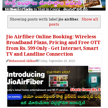
10 Tourist Places to Visit in Coorg - తెలుగులో కూర్గ్ ట్రిప్ - Scotland of India
Showing posts with label
jio airfiber
.
Show all
posts
Jio Airfiber Online Booking: Wireless
Broadband Plans, Pricing and Free OTT
from Rs. 599 Only - Get Internet, Smart
TV and Landline Connection
Mohammed Akbhar
Friday, September 29, 2023