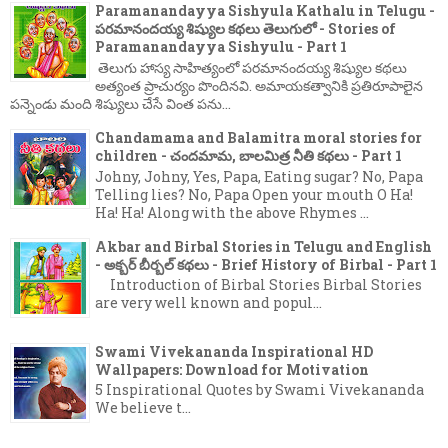
Paramanandayya Sishyula Kathalu in Telugu -
పరమానందయ్య శిష్యుల కథలు తెలుగులో - Stories of
Paramanandayya Sishyulu - Part 1
తెలుగు హాస్య సాహిత్యంలో పరమానందయ్య శిష్యుల కథలు
అత్యంత ప్రాచుర్యం పొందినవి. అమాయకత్వానికి ప్రతిరూపాలైన
పన్నెండు మంది శిష్యులు చేసే వింత పను...
Chandamama and Balamitra moral stories for
children - చందమామ, బాలమిత్ర నీతి కథలు - Part 1
Johny, Johny, Yes, Papa, Eating sugar? No, Papa
Telling lies? No, Papa Open your mouth O Ha!
Ha! Ha! Along with the above Rhymes ...
Akbar and Birbal Stories in Telugu and English
- అక్బర్ బీర్బల్ కథలు - Brief History of Birbal - Part 1
Introduction of Birbal Stories Birbal Stories
are very well known and popul...
Swami Vivekananda Inspirational HD
Wallpapers: Download for Motivation
5 Inspirational Quotes by Swami Vivekananda
We believe t...