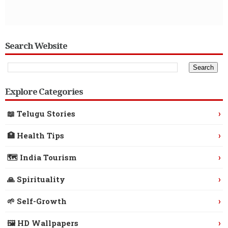
Search Website
Explore Categories
›
📖 Telugu Stories
›
🏥 Health Tips
›
🗺️ India Tourism
›
🙏 Spirituality
›
🌱 Self-Growth
›
🖼️ HD Wallpapers