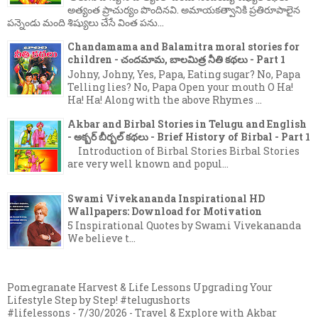
అత్యంత ప్రాచుర్యం పొందినవి. అమాయకత్వానికి ప్రతిరూపాలైన
పన్నెండు మంది శిష్యులు చేసే వింత పను...
Chandamama and Balamitra moral stories for
children - చందమామ, బాలమిత్ర నీతి కథలు - Part 1
Johny, Johny, Yes, Papa, Eating sugar? No, Papa
Telling lies? No, Papa Open your mouth O Ha!
Ha! Ha! Along with the above Rhymes ...
Akbar and Birbal Stories in Telugu and English
- అక్బర్ బీర్బల్ కథలు - Brief History of Birbal - Part 1
Introduction of Birbal Stories Birbal Stories
are very well known and popul...
Swami Vivekananda Inspirational HD
Wallpapers: Download for Motivation
5 Inspirational Quotes by Swami Vivekananda
We believe t...
Pomegranate Harvest & Life Lessons Upgrading Your
Lifestyle Step by Step! #telugushorts
#lifelessons
- 7/30/2026
- Travel & Explore with Akbar