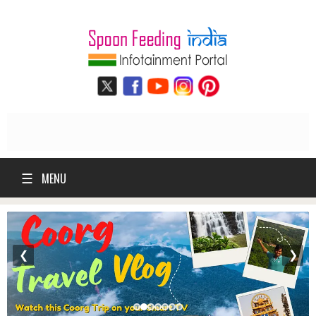
☰
MENU
❮
❯