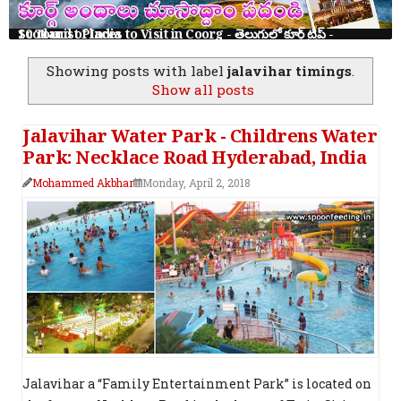
10 Tourist Places to Visit in Coorg - తెలుగులో కూర్గ్ ట్రిప్ - Scotland of India
Showing posts with label
jalavihar timings
.
Show all posts
Jalavihar Water Park - Childrens Water
Park: Necklace Road Hyderabad, India
Mohammed Akbhar
Monday, April 2, 2018
Jalavihar a “Family Entertainment Park” is located on