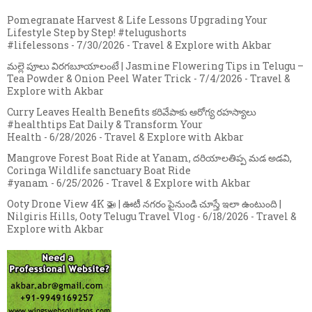
Pomegranate Harvest & Life Lessons Upgrading Your
Lifestyle Step by Step! #telugushorts
#lifelessons
- 7/30/2026
- Travel & Explore with Akbar
మల్లె పూలు విరగబూయాలంటే | Jasmine Flowering Tips in Telugu –
Tea Powder & Onion Peel Water Trick
- 7/4/2026
- Travel &
Explore with Akbar
Curry Leaves Health Benefits కరివేపాకు ఆరోగ్య రహస్యాలు
#healthtips Eat Daily & Transform Your
Health
- 6/28/2026
- Travel & Explore with Akbar
Mangrove Forest Boat Ride at Yanam, దరియాలతిప్ప మడ అడవి,
Coringa Wildlife sanctuary Boat Ride
#yanam
- 6/25/2026
- Travel & Explore with Akbar
Ooty Drone View 4K 🚁 | ఊటీ నగరం పైనుండి చూస్తే ఇలా ఉంటుంది |
Nilgiris Hills, Ooty Telugu Travel Vlog
- 6/18/2026
- Travel &
Explore with Akbar