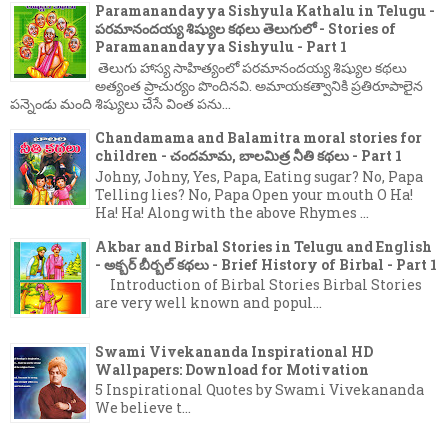
Paramanandayya Sishyula Kathalu in Telugu -
పరమానందయ్య శిష్యుల కథలు తెలుగులో - Stories of
Paramanandayya Sishyulu - Part 1
తెలుగు హాస్య సాహిత్యంలో పరమానందయ్య శిష్యుల కథలు
అత్యంత ప్రాచుర్యం పొందినవి. అమాయకత్వానికి ప్రతిరూపాలైన
పన్నెండు మంది శిష్యులు చేసే వింత పను...
Chandamama and Balamitra moral stories for
children - చందమామ, బాలమిత్ర నీతి కథలు - Part 1
Johny, Johny, Yes, Papa, Eating sugar? No, Papa
Telling lies? No, Papa Open your mouth O Ha!
Ha! Ha! Along with the above Rhymes ...
Akbar and Birbal Stories in Telugu and English
- అక్బర్ బీర్బల్ కథలు - Brief History of Birbal - Part 1
Introduction of Birbal Stories Birbal Stories
are very well known and popul...
Swami Vivekananda Inspirational HD
Wallpapers: Download for Motivation
5 Inspirational Quotes by Swami Vivekananda
We believe t...