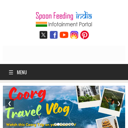
☰
MENU
❮
❯