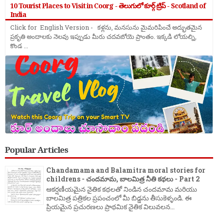
10 Tourist Places to Visit in Coorg - తెలుగులో కూర్గ్ ట్రిప్ - Scotland of
India
Click for English Version - కళ్లను, మనసును మైమరిపించే అద్భుతమైన
ప్రకృతి అందాలకు నెలవు ఇప్పుడు మీరు చదవబోయె ప్రాంతం. ఇక్కడి లోయల్ని,
కొండ ...
Popular Articles
Chandamama and Balamitra moral stories for
childrens - చందమామ, బాలమిత్ర నీతి కథలు - Part 2
ఆకర్షణీయమైన నైతిక కథలతో నిండిన చందమామ మరియు
బాలమిత్ర పత్రికల ప్రపంచంలో మీ బిడ్డను తీసుకెళ్ళండి. ఈ
ప్రియమైన ప్రచురణలు ప్రాథమిక నైతిక విలువలన...