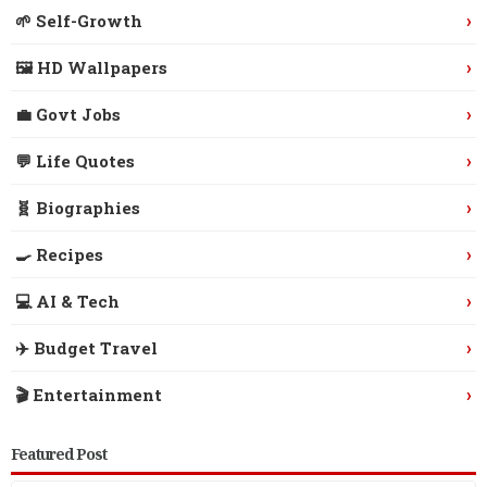
›
🌱 Self-Growth
›
🖼️ HD Wallpapers
›
💼 Govt Jobs
›
💬 Life Quotes
›
🧬 Biographies
›
🍳 Recipes
›
💻 AI & Tech
›
✈️ Budget Travel
›
🎬 Entertainment
Featured Post