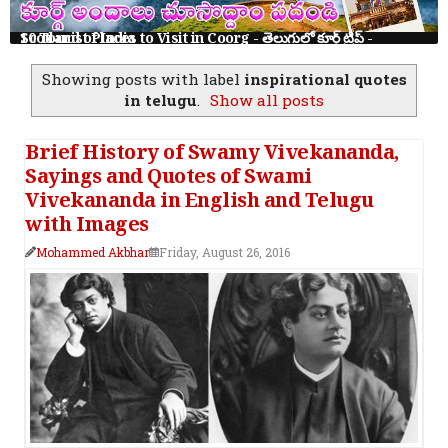
10 Tourist Places to Visit in Coorg - తెలుగులో కూర్గ్ ట్రిప్ - Scotland of India
Showing posts with label
inspirational quotes
in telugu
.
Show all posts
Brief History of Swamy Vivekananda,
Sayings and Quotes of Swami
Vivekananda in English and Telugu
with Images
Mohammed Akbhar
Friday, August 26, 2016