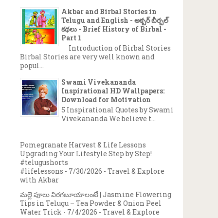
Akbar and Birbal Stories in
Telugu and English - అక్బర్ బీర్బల్
కథలు - Brief History of Birbal -
Part 1
Introduction of Birbal Stories
Birbal Stories are very well known and
popul...
Swami Vivekananda
Inspirational HD Wallpapers:
Download for Motivation
5 Inspirational Quotes by Swami
Vivekananda We believe t...
Pomegranate Harvest & Life Lessons
Upgrading Your Lifestyle Step by Step!
#telugushorts
#lifelessons
- 7/30/2026
- Travel & Explore
with Akbar
మల్లె పూలు విరగబూయాలంటే | Jasmine Flowering
Tips in Telugu – Tea Powder & Onion Peel
Water Trick
- 7/4/2026
- Travel & Explore