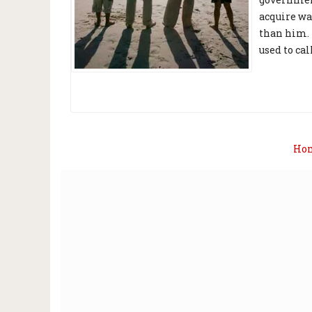
acquire wa
than him. 
used to ca
Ho