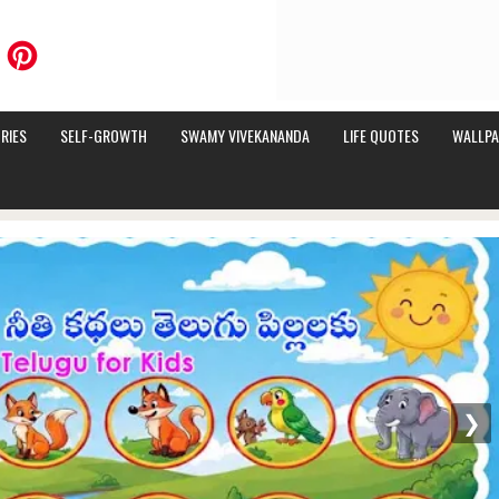
RIES
SELF-GROWTH
SWAMY VIVEKANANDA
LIFE QUOTES
WALLPA
❯