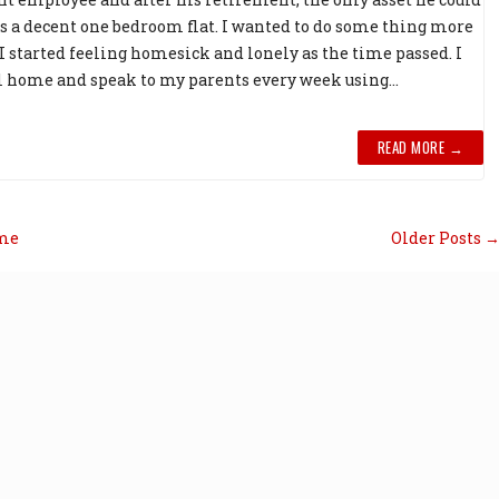
s a decent one bedroom flat. I wanted to do some thing more
I started feeling homesick and lonely as the time passed. I
ll home and speak to my parents every week using...
READ MORE →
me
Older Posts 