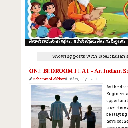
How I Learned ChatGPT Prompting in 3 D
Showing posts with label
indian 
ONE BEDROOM FLAT - An Indian Soft
Mohammed Akbhar
Friday, July 1, 2011
As the dre
Engineer a
opportunit
true. Here 
be staying
have earne
government