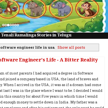
ays and Started Earning ₹15,000/Month
software engineer life in usa
.
Show all posts
ware Engineer's Life - A Bitter Reality
am of most parents I had acquired a degree in Software
nd joined a company based in USA , the land of braves and
y. When I arrived in the USA , it was as if a dream had come
at last I was in the place where I want to be. I decided I would
 in this country for about Five years in which time I would
d enough money to settle down in India . My father was a
 employee and after his retirement, the only asset he could