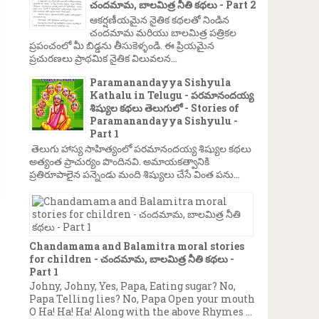
చందమామ, బాలమిత్ర నీతి కథలు - Part 2
ఆకర్షణీయమైన నైతిక కథలతో నిండిన
చందమామ మరియు బాలమిత్ర పత్రికల
ప్రపంచంలో మీ బిడ్డను తీసుకెళ్ళండి. ఈ ప్రియమైన
ప్రచురణలు ప్రాథమిక నైతిక విలువలన...
Paramanandayya Sishyula
Kathalu in Telugu - పరమానందయ్య
శిష్యుల కథలు తెలుగులో - Stories of
Paramanandayya Sishyulu -
Part 1
తెలుగు హాస్య సాహిత్యంలో పరమానందయ్య శిష్యుల కథలు
అత్యంత ప్రాచుర్యం పొందినవి. అమాయకత్వానికి
ప్రతిరూపాలైన పన్నెండు మంది శిష్యులు చేసే వింత పను...
Chandamama and Balamitra moral stories
for children - చందమామ, బాలమిత్ర నీతి కథలు -
Part 1
Johny, Johny, Yes, Papa, Eating sugar? No,
Papa Telling lies? No, Papa Open your mouth
O Ha! Ha! Ha! Along with the above Rhymes ...