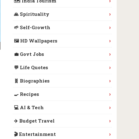
›
🗺️ India Tourism
›
🙏 Spirituality
›
🌱 Self-Growth
›
🖼️ HD Wallpapers
›
💼 Govt Jobs
›
💬 Life Quotes
›
🧬 Biographies
›
🍳 Recipes
›
💻 AI & Tech
›
✈️ Budget Travel
›
🎬 Entertainment