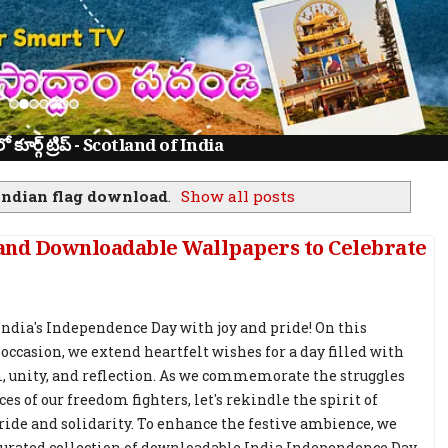
ూర్గ్ ట్రిప్ - Scotland of India
indian flag download
.
Show all posts
and Downloadable Wallpapers to Celebrate
India's Independence Day with joy and pride! On this
 occasion, we extend heartfelt wishes for a day filled with
, unity, and reflection. As we commemorate the struggles
ces of our freedom fighters, let's rekindle the spirit of
ride and solidarity. To enhance the festive ambience, we
curated collection of downloadable India Independence Day