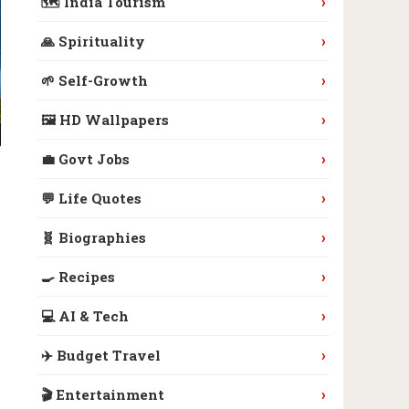
›
🗺️ India Tourism
›
🙏 Spirituality
›
🌱 Self-Growth
›
🖼️ HD Wallpapers
›
💼 Govt Jobs
›
💬 Life Quotes
›
🧬 Biographies
›
🍳 Recipes
›
💻 AI & Tech
›
✈️ Budget Travel
›
🎬 Entertainment