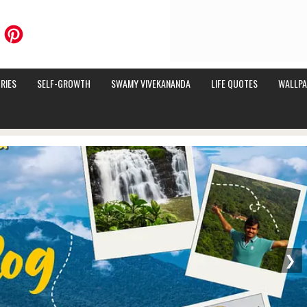
RIES
SELF-GROWTH
SWAMY VIVEKANANDA
LIFE QUOTES
WALLPA
❯