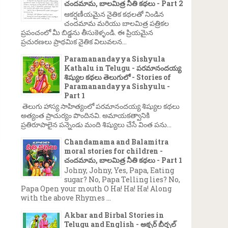
చందమామ, బాలమిత్ర నీతి కథలు - Part 2
ఆకర్షణీయమైన నైతిక కథలతో నిండిన
చందమామ మరియు బాలమిత్ర పత్రికల
ప్రపంచంలో మీ బిడ్డను తీసుకెళ్ళండి. ఈ ప్రియమైన
ప్రచురణలు ప్రాథమిక నైతిక విలువలన...
Paramanandayya Sishyula
Kathalu in Telugu - పరమానందయ్య
శిష్యుల కథలు తెలుగులో - Stories of
Paramanandayya Sishyulu -
Part 1
తెలుగు హాస్య సాహిత్యంలో పరమానందయ్య శిష్యుల కథలు
అత్యంత ప్రాచుర్యం పొందినవి. అమాయకత్వానికి
ప్రతిరూపాలైన పన్నెండు మంది శిష్యులు చేసే వింత పను...
Chandamama and Balamitra
moral stories for children -
చందమామ, బాలమిత్ర నీతి కథలు - Part 1
Johny, Johny, Yes, Papa, Eating
sugar? No, Papa Telling lies? No,
Papa Open your mouth O Ha! Ha! Ha! Along
with the above Rhymes ...
Akbar and Birbal Stories in
Telugu and English - అక్బర్ బీర్బల్