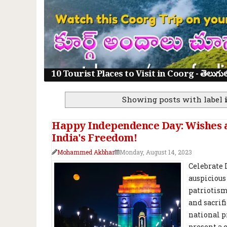
10 Tourist Places to Visit in Coorg - తెలుగులో క
Showing posts with label
Happy Independence Day: Wishes 
India's Freedom!
Mohammed Akbhar
Monday, August 14, 2023
Celebrate 
auspicious
patriotism
and sacrifi
national p
present a 