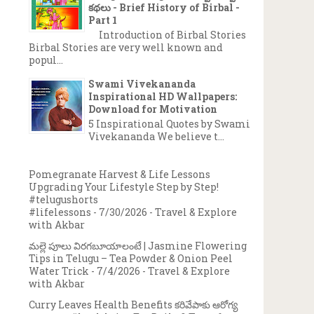
కథలు - Brief History of Birbal -
Part 1
Introduction of Birbal Stories
Birbal Stories are very well known and
popul...
Swami Vivekananda
Inspirational HD Wallpapers:
Download for Motivation
5 Inspirational Quotes by Swami
Vivekananda We believe t...
Pomegranate Harvest & Life Lessons
Upgrading Your Lifestyle Step by Step!
#telugushorts
#lifelessons
- 7/30/2026
- Travel & Explore
with Akbar
మల్లె పూలు విరగబూయాలంటే | Jasmine Flowering
Tips in Telugu – Tea Powder & Onion Peel
Water Trick
- 7/4/2026
- Travel & Explore
with Akbar
Curry Leaves Health Benefits కరివేపాకు ఆరోగ్య