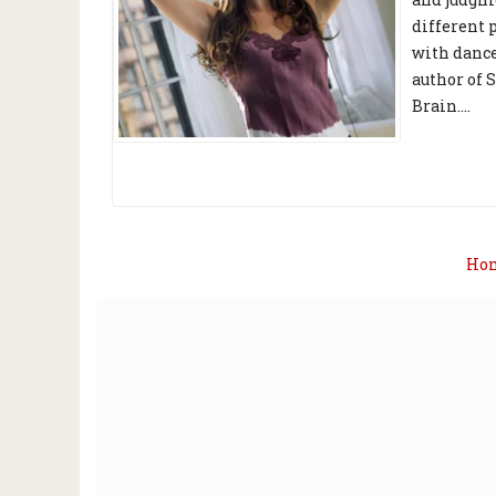
different 
with dance,
author of 
Brain....
Ho