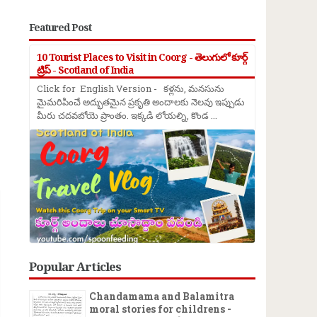
Featured Post
10 Tourist Places to Visit in Coorg - తెలుగులో కూర్గ్
ట్రిప్ - Scotland of India
Click for English Version - కళ్లను, మనసును
మైమరిపించే అద్భుతమైన ప్రకృతి అందాలకు నెలవు ఇప్పుడు
మీరు చదవబోయె ప్రాంతం. ఇక్కడి లోయల్ని, కొండ ...
→
Popular Articles
Chandamama and Balamitra
moral stories for childrens -