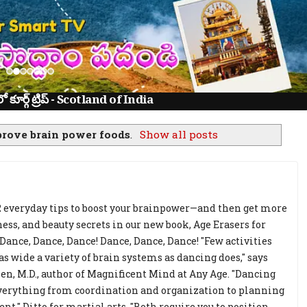
ూర్గ్ ట్రిప్ - Scotland of India
rove brain power foods
.
Show all posts
2 everyday tips to boost your brainpower—and then get more
ness, and beauty secrets in our new book, Age Erasers for
Dance, Dance, Dance! Dance, Dance, Dance! "Few activities
as wide a variety of brain systems as dancing does," says
n, M.D., author of Magnificent Mind at Any Age. "Dancing
verything from coordination and organization to planning
t." Ditto for martial arts. "Both require you to position