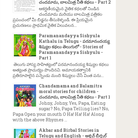
చందమామ, బాలమిత్ర నీతి కథలు - Part 2
ఆకర్షణీయమైన నైతిక కథలతో నిండిన
చందమామ మరియు బాలమిత్ర పత్రికల
ప్రపంచంలో మీ బిడ్డను తీసుకెళ్ళండి. ఈ ప్రియమైన
ప్రచురణలు ప్రాథమిక నైతిక విలువలన...
Paramanandayya Sishyula
Kathalu in Telugu - పరమానందయ్య
శిష్యుల కథలు తెలుగులో - Stories of
Paramanandayya Sishyulu -
Part 1
తెలుగు హాస్య సాహిత్యంలో పరమానందయ్య శిష్యుల కథలు
అత్యంత ప్రాచుర్యం పొందినవి. అమాయకత్వానికి
ప్రతిరూపాలైన పన్నెండు మంది శిష్యులు చేసే వింత పను...
Chandamama and Balamitra
moral stories for children -
చందమామ, బాలమిత్ర నీతి కథలు - Part 1
Johny, Johny, Yes, Papa, Eating
sugar? No, Papa Telling lies? No,
Papa Open your mouth O Ha! Ha! Ha! Along
with the above Rhymes ...
Akbar and Birbal Stories in
Telugu and English - అక్బర్ బీర్బల్