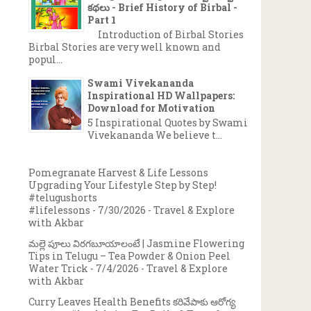
కథలు - Brief History of Birbal -
Part 1
Introduction of Birbal Stories
Birbal Stories are very well known and
popul...
Swami Vivekananda
Inspirational HD Wallpapers:
Download for Motivation
5 Inspirational Quotes by Swami
Vivekananda We believe t...
Pomegranate Harvest & Life Lessons
Upgrading Your Lifestyle Step by Step!
#telugushorts
#lifelessons
- 7/30/2026
- Travel & Explore
with Akbar
మల్లె పూలు విరగబూయాలంటే | Jasmine Flowering
Tips in Telugu – Tea Powder & Onion Peel
Water Trick
- 7/4/2026
- Travel & Explore
with Akbar
Curry Leaves Health Benefits కరివేపాకు ఆరోగ్య