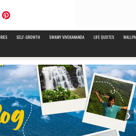
RIES
SELF-GROWTH
SWAMY VIVEKANANDA
LIFE QUOTES
WALLPA
❯