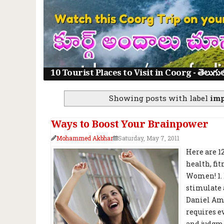
10 Tourist Places to Visit in Coorg - తెలుగులో క
Showing posts with label
imp
Ways to Boost Your Brainpower
Mohammed Akbhar
Saturday, May 7, 2011
Here are 1
health, fit
Women! 1. 
stimulate 
Daniel Ame
requires e
and judgmen