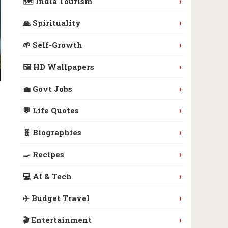
›
🗺️ India Tourism
›
🙏 Spirituality
›
🌱 Self-Growth
›
🖼️ HD Wallpapers
›
💼 Govt Jobs
›
💬 Life Quotes
›
🧬 Biographies
›
🍳 Recipes
›
💻 AI & Tech
›
✈️ Budget Travel
›
🎬 Entertainment