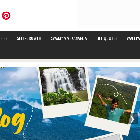
RIES
SELF-GROWTH
SWAMY VIVEKANANDA
LIFE QUOTES
WALLPA
❯