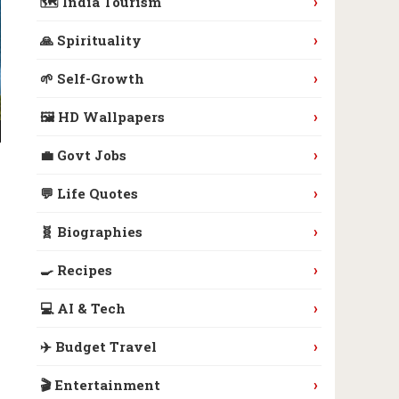
›
🗺️ India Tourism
›
🙏 Spirituality
›
🌱 Self-Growth
›
🖼️ HD Wallpapers
›
💼 Govt Jobs
›
💬 Life Quotes
›
🧬 Biographies
›
🍳 Recipes
›
💻 AI & Tech
›
✈️ Budget Travel
›
🎬 Entertainment