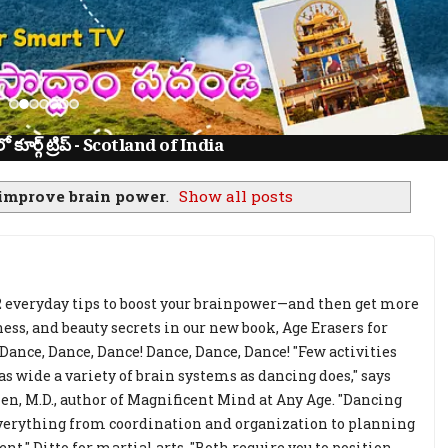
ూర్గ్ ట్రిప్ - Scotland of India
improve brain power
.
Show all posts
2 everyday tips to boost your brainpower—and then get more
ness, and beauty secrets in our new book, Age Erasers for
Dance, Dance, Dance! Dance, Dance, Dance! "Few activities
as wide a variety of brain systems as dancing does," says
n, M.D., author of Magnificent Mind at Any Age. "Dancing
verything from coordination and organization to planning
t." Ditto for martial arts. "Both require you to position