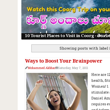
10 Tourist Places to Visit in Coorg - తెలుగులో క
Showing posts with label
Ways to Boost Your Brainpower
Mohammed Akbhar
Saturday, May 7, 2011
Here are 1
health, fit
Women! 1. 
stimulate 
Daniel Ame
requires e
and judgmen