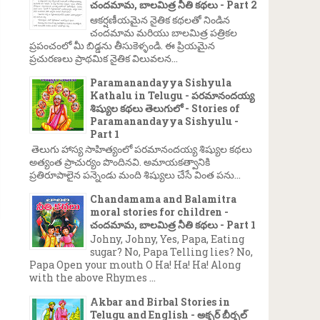
చందమామ, బాలమిత్ర నీతి కథలు - Part 2
ఆకర్షణీయమైన నైతిక కథలతో నిండిన
చందమామ మరియు బాలమిత్ర పత్రికల
ప్రపంచంలో మీ బిడ్డను తీసుకెళ్ళండి. ఈ ప్రియమైన
ప్రచురణలు ప్రాథమిక నైతిక విలువలన...
Paramanandayya Sishyula
Kathalu in Telugu - పరమానందయ్య
శిష్యుల కథలు తెలుగులో - Stories of
Paramanandayya Sishyulu -
Part 1
తెలుగు హాస్య సాహిత్యంలో పరమానందయ్య శిష్యుల కథలు
అత్యంత ప్రాచుర్యం పొందినవి. అమాయకత్వానికి
ప్రతిరూపాలైన పన్నెండు మంది శిష్యులు చేసే వింత పను...
Chandamama and Balamitra
moral stories for children -
చందమామ, బాలమిత్ర నీతి కథలు - Part 1
Johny, Johny, Yes, Papa, Eating
sugar? No, Papa Telling lies? No,
Papa Open your mouth O Ha! Ha! Ha! Along
with the above Rhymes ...
Akbar and Birbal Stories in
Telugu and English - అక్బర్ బీర్బల్