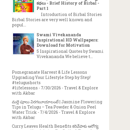
కథలు - Brief History of Birbal -
Part 1
Introduction of Birbal Stories
Birbal Stories are very well known and
popul...
Swami Vivekananda
Inspirational HD Wallpapers:
Download for Motivation
5 Inspirational Quotes by Swami
Vivekananda We believe t...
Pomegranate Harvest & Life Lessons
Upgrading Your Lifestyle Step by Step!
#telugushorts
#lifelessons
- 7/30/2026
- Travel & Explore
with Akbar
మల్లె పూలు విరగబూయాలంటే | Jasmine Flowering
Tips in Telugu – Tea Powder & Onion Peel
Water Trick
- 7/4/2026
- Travel & Explore
with Akbar
Curry Leaves Health Benefits కరివేపాకు ఆరోగ్య