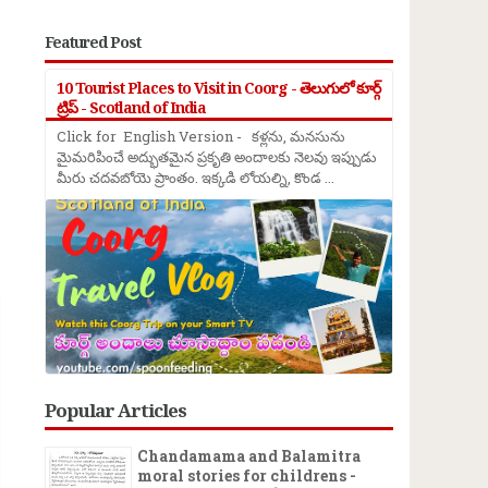
Featured Post
10 Tourist Places to Visit in Coorg - తెలుగులో కూర్గ్
ట్రిప్ - Scotland of India
Click for English Version - కళ్లను, మనసును
మైమరిపించే అద్భుతమైన ప్రకృతి అందాలకు నెలవు ఇప్పుడు
మీరు చదవబోయె ప్రాంతం. ఇక్కడి లోయల్ని, కొండ ...
→
Popular Articles
Chandamama and Balamitra
moral stories for childrens -