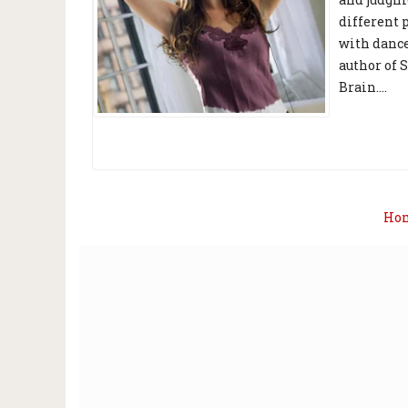
different 
with dance,
author of 
Brain....
Ho