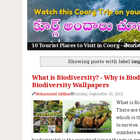
10 Tourist Places to Visit in Coorg - తెలుగులో క
Showing posts with label
imp
What is Biodiversity? - Why is Bi
Biodiversity Wallpapers
Mohammed Akbhar
Sunday, September 30, 2012
What is Bio
There are 
which is t
to survive.
numbers wi
biodiversity) is the variety of living things in are