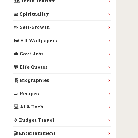
›
🗺️ India Tourism
›
🙏 Spirituality
›
🌱 Self-Growth
›
🖼️ HD Wallpapers
›
💼 Govt Jobs
›
💬 Life Quotes
›
🧬 Biographies
›
🍳 Recipes
›
💻 AI & Tech
›
✈️ Budget Travel
›
🎬 Entertainment