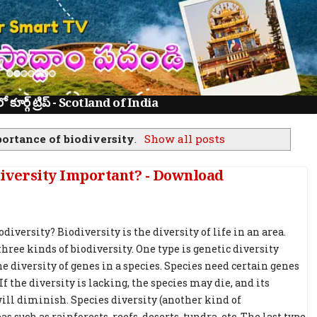
ూర్గ్ ట్రిప్ - Scotland of India
ortance of biodiversity
.
Show all posts
odiversity Important? - Download
diversity? Biodiversity is the diversity of life in an area.
three kinds of biodiversity. One type is genetic diversity
he diversity of genes in a species. Species need certain genes
 If the diversity is lacking, the species may die, and its
ll diminish. Species diversity (another kind of
as such as rainforests, reefs, deserts, tundra, etc. The last type