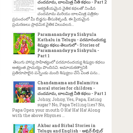
చందమామ, బాలమిత్ర నీతి కథలు - Part 2
ఆకర్షణీయమైన నైతిక కథలతో నిండిన
చందమామ మరియు బాలమిత్ర పత్రికల
ప్రపంచంలో మీ బిడ్డను తీసుకెళ్ళండి. ఈ ప్రియమైన
ప్రచురణలు ప్రాథమిక నైతిక విలువలన...
Paramanandayya Sishyula
Kathalu in Telugu - పరమానందయ్య
శిష్యుల కథలు తెలుగులో - Stories of
Paramanandayya Sishyulu -
Part 1
తెలుగు హాస్య సాహిత్యంలో పరమానందయ్య శిష్యుల కథలు
అత్యంత ప్రాచుర్యం పొందినవి. అమాయకత్వానికి
ప్రతిరూపాలైన పన్నెండు మంది శిష్యులు చేసే వింత పను...
Chandamama and Balamitra
moral stories for children -
చందమామ, బాలమిత్ర నీతి కథలు - Part 1
Johny, Johny, Yes, Papa, Eating
sugar? No, Papa Telling lies? No,
Papa Open your mouth O Ha! Ha! Ha! Along
with the above Rhymes ...
Akbar and Birbal Stories in
Telugu and English - అక్బర్ బీర్బల్