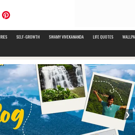
RIES
SELF-GROWTH
SWAMY VIVEKANANDA
LIFE QUOTES
WALLPA
❯