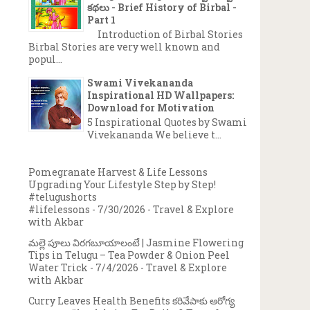
కథలు - Brief History of Birbal -
Part 1
Introduction of Birbal Stories
Birbal Stories are very well known and
popul...
Swami Vivekananda
Inspirational HD Wallpapers:
Download for Motivation
5 Inspirational Quotes by Swami
Vivekananda We believe t...
Pomegranate Harvest & Life Lessons
Upgrading Your Lifestyle Step by Step!
#telugushorts
#lifelessons
- 7/30/2026
- Travel & Explore
with Akbar
మల్లె పూలు విరగబూయాలంటే | Jasmine Flowering
Tips in Telugu – Tea Powder & Onion Peel
Water Trick
- 7/4/2026
- Travel & Explore
with Akbar
Curry Leaves Health Benefits కరివేపాకు ఆరోగ్య