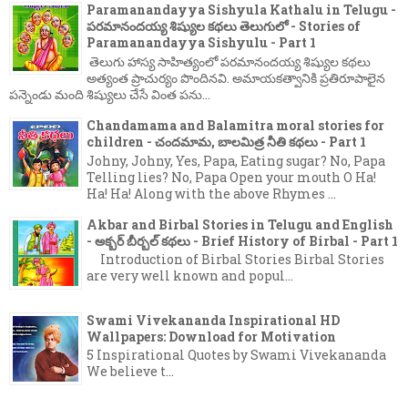
Paramanandayya Sishyula Kathalu in Telugu -
పరమానందయ్య శిష్యుల కథలు తెలుగులో - Stories of
Paramanandayya Sishyulu - Part 1
తెలుగు హాస్య సాహిత్యంలో పరమానందయ్య శిష్యుల కథలు
అత్యంత ప్రాచుర్యం పొందినవి. అమాయకత్వానికి ప్రతిరూపాలైన
పన్నెండు మంది శిష్యులు చేసే వింత పను...
Chandamama and Balamitra moral stories for
children - చందమామ, బాలమిత్ర నీతి కథలు - Part 1
Johny, Johny, Yes, Papa, Eating sugar? No, Papa
Telling lies? No, Papa Open your mouth O Ha!
Ha! Ha! Along with the above Rhymes ...
Akbar and Birbal Stories in Telugu and English
- అక్బర్ బీర్బల్ కథలు - Brief History of Birbal - Part 1
Introduction of Birbal Stories Birbal Stories
are very well known and popul...
Swami Vivekananda Inspirational HD
Wallpapers: Download for Motivation
5 Inspirational Quotes by Swami Vivekananda
We believe t...