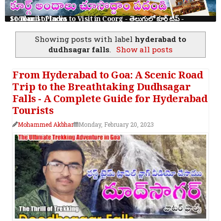
10 Tourist Places to Visit in Coorg - తెలుగులో కూర్గ్ ట్రిప్ - Scotland of India
Showing posts with label
hyderabad to
dudhsagar falls
.
Show all posts
From Hyderabad to Goa: A Scenic Road
Trip to the Breathtaking Dudhsagar
Falls - A Complete Guide for Hyderabad
Tourists
Mohammed Akbhar
Monday, February 20, 2023