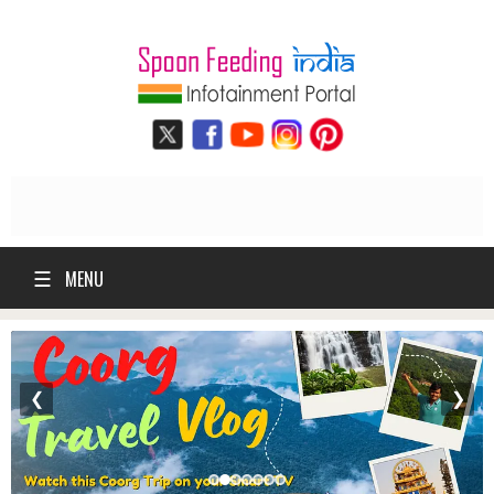
☰
MENU
❮
❯