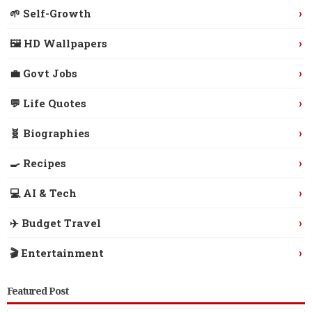
›
🌱 Self-Growth
›
🖼️ HD Wallpapers
›
💼 Govt Jobs
›
💬 Life Quotes
›
🧬 Biographies
›
🍳 Recipes
›
💻 AI & Tech
›
✈️ Budget Travel
›
🎬 Entertainment
Featured Post