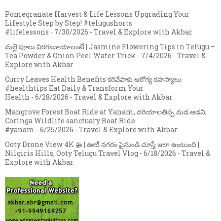
Pomegranate Harvest & Life Lessons Upgrading Your
Lifestyle Step by Step! #telugushorts
#lifelessons
- 7/30/2026
- Travel & Explore with Akbar
మల్లె పూలు విరగబూయాలంటే | Jasmine Flowering Tips in Telugu –
Tea Powder & Onion Peel Water Trick
- 7/4/2026
- Travel &
Explore with Akbar
Curry Leaves Health Benefits కరివేపాకు ఆరోగ్య రహస్యాలు
#healthtips Eat Daily & Transform Your
Health
- 6/28/2026
- Travel & Explore with Akbar
Mangrove Forest Boat Ride at Yanam, దరియాలతిప్ప మడ అడవి,
Coringa Wildlife sanctuary Boat Ride
#yanam
- 6/25/2026
- Travel & Explore with Akbar
Ooty Drone View 4K 🚁 | ఊటీ నగరం పైనుండి చూస్తే ఇలా ఉంటుంది |
Nilgiris Hills, Ooty Telugu Travel Vlog
- 6/18/2026
- Travel &
Explore with Akbar