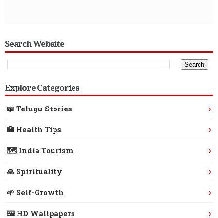
Search Website
Explore Categories
›
📖 Telugu Stories
›
🏥 Health Tips
›
🗺️ India Tourism
›
🙏 Spirituality
›
🌱 Self-Growth
›
🖼️ HD Wallpapers