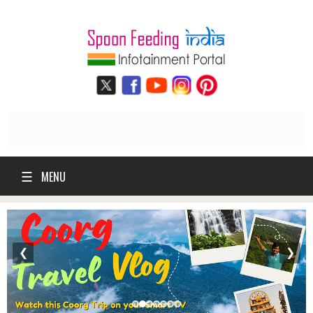
☰
MENU
❮
❯