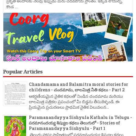
ప్రకృతి అందాలకు నెలవు ఇప్పుడు మీరు చదవబోయె ప్రాంతం. ఇక్కడి లోయల్ని,
కొండ ...
Popular Articles
Chandamama and Balamitra moral stories for
childrens - చందమామ, బాలమిత్ర నీతి కథలు - Part 2
ఆకర్షణీయమైన నైతిక కథలతో నిండిన చందమామ మరియు
బాలమిత్ర పత్రికల ప్రపంచంలో మీ బిడ్డను తీసుకెళ్ళండి. ఈ
ప్రియమైన ప్రచురణలు ప్రాథమిక నైతిక విలువలన...
Paramanandayya Sishyula Kathalu in Telugu -
పరమానందయ్య శిష్యుల కథలు తెలుగులో - Stories of
Paramanandayya Sishyulu - Part 1
తెలుగు హాస్య సాహిత్యంలో పరమానందయ్య శిష్యుల కథలు