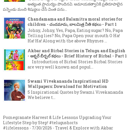
అత్యంత ప్రాచుర్యం పొందినవి. అమాయకత్వానికి ప్రతిరూపాలైన
పన్నెండు మంది శిష్యులు చేసే వింత పను...
Chandamama and Balamitra moral stories for
children - చందమామ, బాలమిత్ర నీతి కథలు - Part 1
Johny, Johny, Yes, Papa, Eating sugar? No, Papa
Telling lies? No, Papa Open your mouth O Ha!
Ha! Ha! Along with the above Rhymes ...
Akbar and Birbal Stories in Telugu and English
- అక్బర్ బీర్బల్ కథలు - Brief History of Birbal - Part 1
Introduction of Birbal Stories Birbal Stories
are very well known and popul...
Swami Vivekananda Inspirational HD
Wallpapers: Download for Motivation
5 Inspirational Quotes by Swami Vivekananda
We believe t...
Pomegranate Harvest & Life Lessons Upgrading Your
Lifestyle Step by Step! #telugushorts
#lifelessons
- 7/30/2026
- Travel & Explore with Akbar