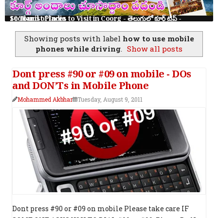
10 Tourist Places to Visit in Coorg - తెలుగులో కూర్గ్ ట్రిప్ - Scotland of India
Showing posts with label
how to use mobile
phones while driving
.
Show all posts
Dont press #90 or #09 on mobile - DOs
and DON’Ts in Mobile Phone
Mohammed Akbhar
Tuesday, August 9, 2011
Dont press #90 or #09 on mobile Please take care IF