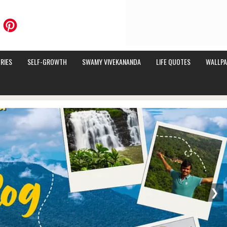
RIES
SELF-GROWTH
SWAMY VIVEKANANDA
LIFE QUOTES
WALLPA
❯