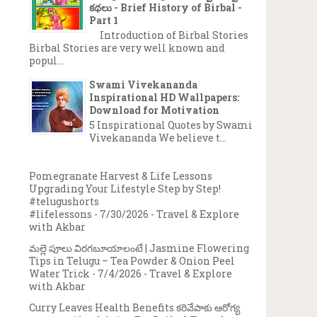
కథలు - Brief History of Birbal -
Part 1
Introduction of Birbal Stories
Birbal Stories are very well known and
popul...
Swami Vivekananda
Inspirational HD Wallpapers:
Download for Motivation
5 Inspirational Quotes by Swami
Vivekananda We believe t...
Pomegranate Harvest & Life Lessons
Upgrading Your Lifestyle Step by Step!
#telugushorts
#lifelessons
- 7/30/2026
- Travel & Explore
with Akbar
మల్లె పూలు విరగబూయాలంటే | Jasmine Flowering
Tips in Telugu – Tea Powder & Onion Peel
Water Trick
- 7/4/2026
- Travel & Explore
with Akbar
Curry Leaves Health Benefits కరివేపాకు ఆరోగ్య