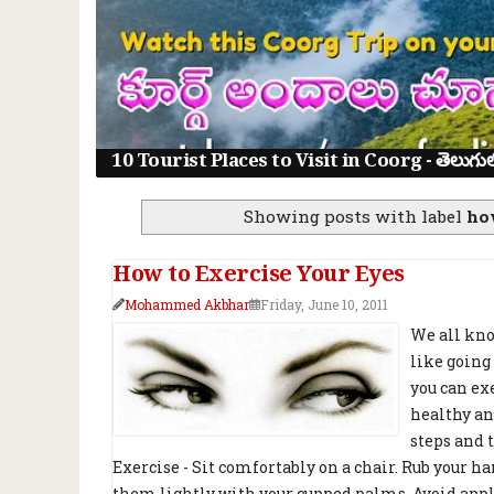
10 Tourist Places to Visit in Coorg - తెలుగులో క
Showing posts with label
ho
How to Exercise Your Eyes
Mohammed Akbhar
Friday, June 10, 2011
We all kno
like going
you can ex
healthy an
steps and 
Exercise - Sit comfortably on a chair. Rub your h
them lightly with your cupped palms. Avoid apply