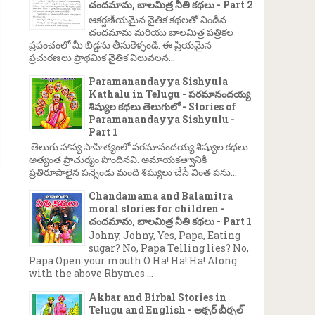
చందమామ, బాలమిత్ర నీతి కథలు - Part 2
ఆకర్షణీయమైన నైతిక కథలతో నిండిన
చందమామ మరియు బాలమిత్ర పత్రికల
ప్రపంచంలో మీ బిడ్డను తీసుకెళ్ళండి. ఈ ప్రియమైన
ప్రచురణలు ప్రాథమిక నైతిక విలువలన...
Paramanandayya Sishyula
Kathalu in Telugu - పరమానందయ్య
శిష్యుల కథలు తెలుగులో - Stories of
Paramanandayya Sishyulu -
Part 1
తెలుగు హాస్య సాహిత్యంలో పరమానందయ్య శిష్యుల కథలు
అత్యంత ప్రాచుర్యం పొందినవి. అమాయకత్వానికి
ప్రతిరూపాలైన పన్నెండు మంది శిష్యులు చేసే వింత పను...
Chandamama and Balamitra
moral stories for children -
చందమామ, బాలమిత్ర నీతి కథలు - Part 1
Johny, Johny, Yes, Papa, Eating
sugar? No, Papa Telling lies? No,
Papa Open your mouth O Ha! Ha! Ha! Along
with the above Rhymes ...
Akbar and Birbal Stories in
Telugu and English - అక్బర్ బీర్బల్