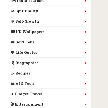
›
🗺️ India Tourism
›
🙏 Spirituality
›
🌱 Self-Growth
›
🖼️ HD Wallpapers
›
💼 Govt Jobs
›
💬 Life Quotes
›
🧬 Biographies
›
🍳 Recipes
›
💻 AI & Tech
›
✈️ Budget Travel
›
🎬 Entertainment