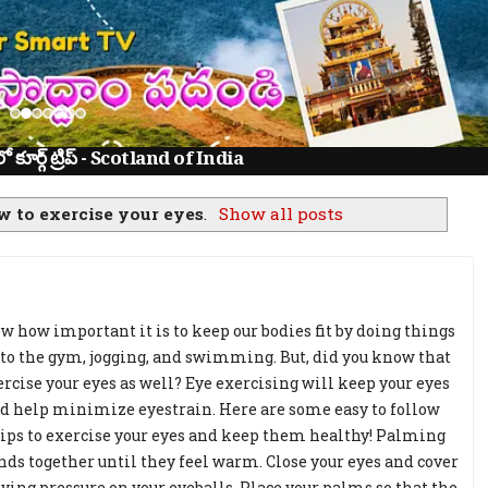
ూర్గ్ ట్రిప్ - Scotland of India
w to exercise your eyes
.
Show all posts
w how important it is to keep our bodies fit by doing things
 to the gym, jogging, and swimming. But, did you know that
ercise your eyes as well? Eye exercising will keep your eyes
d help minimize eyestrain. Here are some easy to follow
tips to exercise your eyes and keep them healthy! Palming
ands together until they feel warm. Close your eyes and cover
ing pressure on your eyeballs. Place your palms so that the