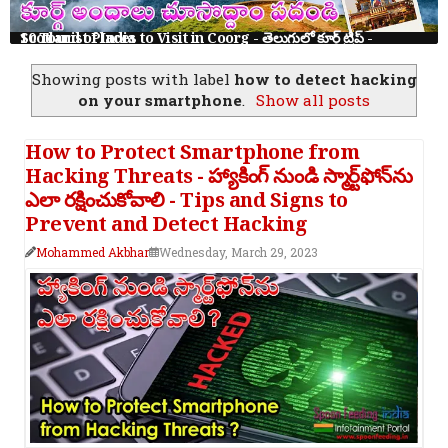
10 Tourist Places to Visit in Coorg - తెలుగులో కూర్గ్ ట్రిప్ - Scotland of India
Showing posts with label
how to detect hacking
on your smartphone
.
Show all posts
How to Protect Smartphone from
Hacking Threats - హ్యాకింగ్ నుండి స్మార్ట్‌ఫోన్‌ను
ఎలా రక్షించుకోవాలి - Tips and Signs to
Prevent and Detect Hacking
Mohammed Akbhar
Wednesday, March 29, 2023