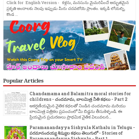
Click for English Version - కళ్లను, మనసును మైమరిపించే అద్భుతమైన
ప్రకృతి అందాలకు నెలవు ఇప్పుడు మీరు చదవబోయె ప్రాంతం. ఇక్కడి లోయల్ని,
కొండ ...
Popular Articles
Chandamama and Balamitra moral stories for
childrens - చందమామ, బాలమిత్ర నీతి కథలు - Part 2
ఆకర్షణీయమైన నైతిక కథలతో నిండిన చందమామ మరియు
బాలమిత్ర పత్రికల ప్రపంచంలో మీ బిడ్డను తీసుకెళ్ళండి. ఈ
ప్రియమైన ప్రచురణలు ప్రాథమిక నైతిక విలువలన...
Paramanandayya Sishyula Kathalu in Telugu -
పరమానందయ్య శిష్యుల కథలు తెలుగులో - Stories of
Paramanandayya Sishyulu - Part 1