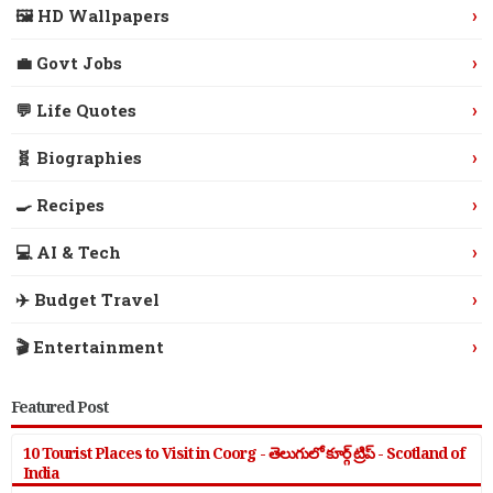
›
🖼️ HD Wallpapers
›
💼 Govt Jobs
›
💬 Life Quotes
›
🧬 Biographies
›
🍳 Recipes
›
💻 AI & Tech
›
✈️ Budget Travel
›
🎬 Entertainment
Featured Post
10 Tourist Places to Visit in Coorg - తెలుగులో కూర్గ్ ట్రిప్ - Scotland of
India