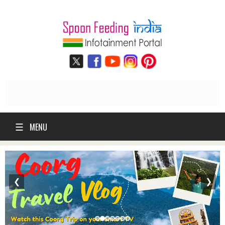
☰
MENU
❮
❯