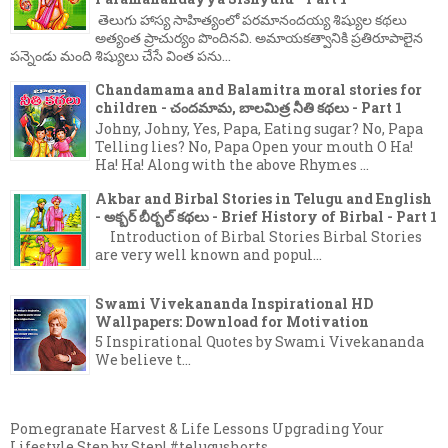
తెలుగు హాస్య సాహిత్యంలో పరమానందయ్య శిష్యుల కథలు
అత్యంత ప్రాచుర్యం పొందినవి. అమాయకత్వానికి ప్రతిరూపాలైన
పన్నెండు మంది శిష్యులు చేసే వింత పను...
Chandamama and Balamitra moral stories for
children - చందమామ, బాలమిత్ర నీతి కథలు - Part 1
Johny, Johny, Yes, Papa, Eating sugar? No, Papa
Telling lies? No, Papa Open your mouth O Ha!
Ha! Ha! Along with the above Rhymes ...
Akbar and Birbal Stories in Telugu and English
- అక్బర్ బీర్బల్ కథలు - Brief History of Birbal - Part 1
Introduction of Birbal Stories Birbal Stories
are very well known and popul...
Swami Vivekananda Inspirational HD
Wallpapers: Download for Motivation
5 Inspirational Quotes by Swami Vivekananda
We believe t...
Pomegranate Harvest & Life Lessons Upgrading Your
Lifestyle Step by Step! #telugushorts