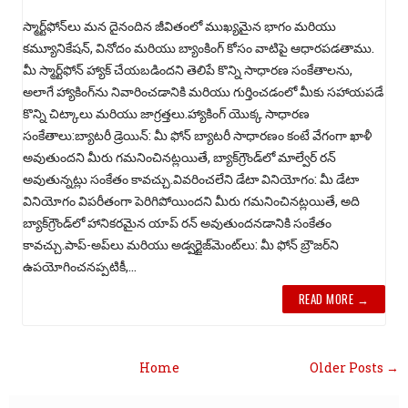
స్మార్ట్‌ఫోన్‌లు మన దైనందిన జీవితంలో ముఖ్యమైన భాగం మరియు
కమ్యూనికేషన్, వినోదం మరియు బ్యాంకింగ్ కోసం వాటిపై ఆధారపడతాము.
మీ స్మార్ట్‌ఫోన్ హ్యాక్ చేయబడిందని తెలిపే కొన్ని సాధారణ సంకేతాలను,
అలాగే హ్యాకింగ్‌ను నివారించడానికి మరియు గుర్తించడంలో మీకు సహాయపడే
కొన్ని చిట్కాలు మరియు జాగ్రత్తలు.హ్యాకింగ్ యొక్క సాధారణ
సంకేతాలు:బ్యాటరీ డ్రెయిన్: మీ ఫోన్ బ్యాటరీ సాధారణం కంటే వేగంగా ఖాళీ
అవుతుందని మీరు గమనించినట్లయితే, బ్యాక్‌గ్రౌండ్‌లో మాల్వేర్ రన్
అవుతున్నట్లు సంకేతం కావచ్చు.వివరించలేని డేటా వినియోగం: మీ డేటా
వినియోగం విపరీతంగా పెరిగిపోయిందని మీరు గమనించినట్లయితే, అది
బ్యాక్‌గ్రౌండ్‌లో హానికరమైన యాప్ రన్ అవుతుందనడానికి సంకేతం
కావచ్చు.పాప్-అప్‌లు మరియు అడ్వర్టైజ్‌మెంట్‌లు: మీ ఫోన్ బ్రౌజర్‌ని
ఉపయోగించనప్పటికీ,...
READ MORE →
Home
Older Posts →