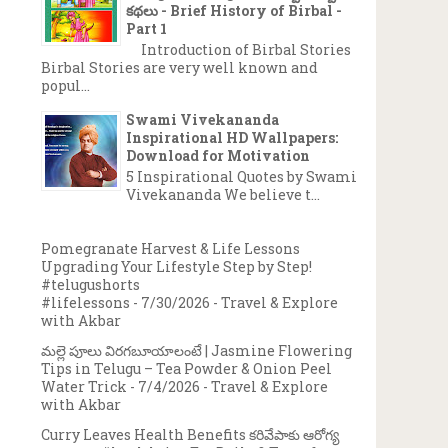
కథలు - Brief History of Birbal -
Part 1
Introduction of Birbal Stories
Birbal Stories are very well known and
popul...
Swami Vivekananda
Inspirational HD Wallpapers:
Download for Motivation
5 Inspirational Quotes by Swami
Vivekananda We believe t...
Pomegranate Harvest & Life Lessons
Upgrading Your Lifestyle Step by Step!
#telugushorts
#lifelessons
- 7/30/2026
- Travel & Explore
with Akbar
మల్లె పూలు విరగబూయాలంటే | Jasmine Flowering
Tips in Telugu – Tea Powder & Onion Peel
Water Trick
- 7/4/2026
- Travel & Explore
with Akbar
Curry Leaves Health Benefits కరివేపాకు ఆరోగ్య