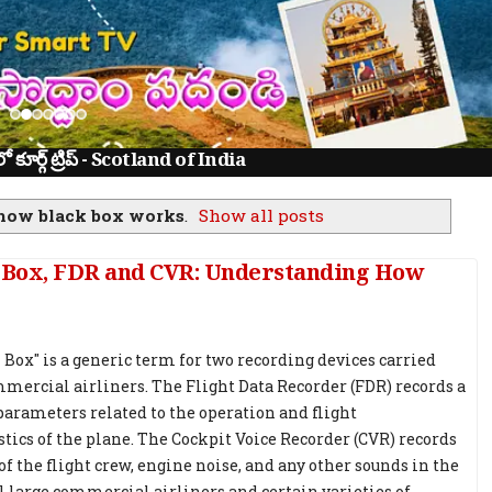
ూర్గ్ ట్రిప్ - Scotland of India
how black box works
.
Show all posts
k Box, FDR and CVR: Understanding How
 Box" is a generic term for two recording devices carried
mercial airliners. The Flight Data Recorder (FDR) records a
 parameters related to the operation and flight
stics of the plane. The Cockpit Voice Recorder (CVR) records
of the flight crew, engine noise, and any other sounds in the
ll large commercial airliners and certain varieties of