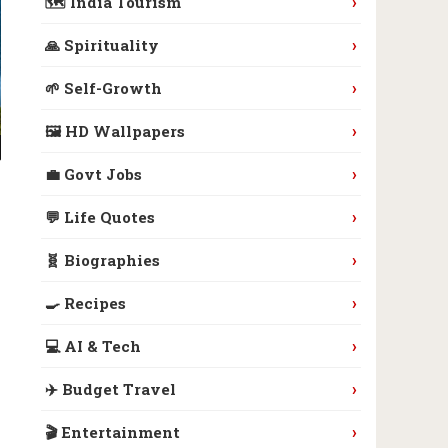
›
🗺️ India Tourism
›
🙏 Spirituality
›
🌱 Self-Growth
›
🖼️ HD Wallpapers
›
💼 Govt Jobs
›
💬 Life Quotes
›
🧬 Biographies
›
🍳 Recipes
›
💻 AI & Tech
›
✈️ Budget Travel
›
🎬 Entertainment