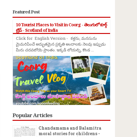
Featured Post
10 Tourist Places to Visit in Coorg - తెలుగులో కూర్గ్
ట్రిప్ - Scotland of India
Click for English Version - కళ్లను, మనసును
మైమరిపించే అద్భుతమైన ప్రకృతి అందాలకు నెలవు ఇప్పుడు
మీరు చదవబోయె ప్రాంతం. ఇక్కడి లోయల్ని, కొండ ...
→
Popular Articles
Chandamama and Balamitra
moral stories for childrens -