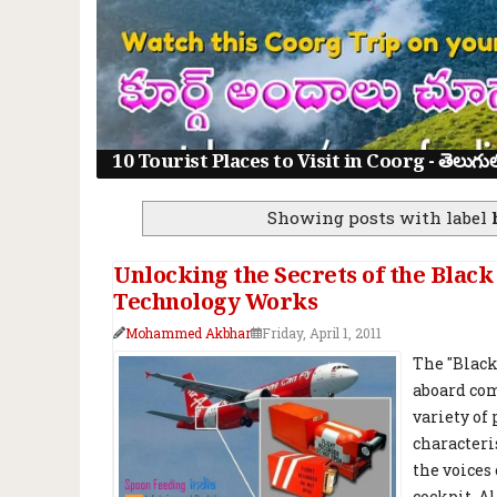
10 Tourist Places to Visit in Coorg - తెలుగులో క
Showing posts with label
Unlocking the Secrets of the Blac
Technology Works
Mohammed Akbhar
Friday, April 1, 2011
The "Black
aboard com
variety of
characteri
the voices 
cockpit. A