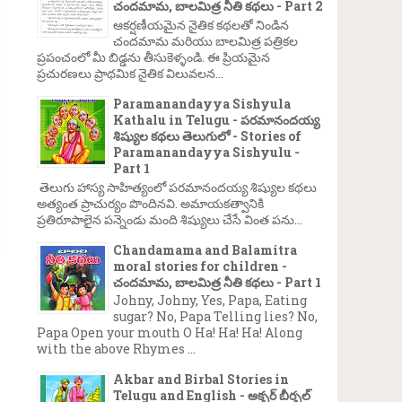
చందమామ, బాలమిత్ర నీతి కథలు - Part 2
ఆకర్షణీయమైన నైతిక కథలతో నిండిన
చందమామ మరియు బాలమిత్ర పత్రికల
ప్రపంచంలో మీ బిడ్డను తీసుకెళ్ళండి. ఈ ప్రియమైన
ప్రచురణలు ప్రాథమిక నైతిక విలువలన...
Paramanandayya Sishyula
Kathalu in Telugu - పరమానందయ్య
శిష్యుల కథలు తెలుగులో - Stories of
Paramanandayya Sishyulu -
Part 1
తెలుగు హాస్య సాహిత్యంలో పరమానందయ్య శిష్యుల కథలు
అత్యంత ప్రాచుర్యం పొందినవి. అమాయకత్వానికి
ప్రతిరూపాలైన పన్నెండు మంది శిష్యులు చేసే వింత పను...
Chandamama and Balamitra
moral stories for children -
చందమామ, బాలమిత్ర నీతి కథలు - Part 1
Johny, Johny, Yes, Papa, Eating
sugar? No, Papa Telling lies? No,
Papa Open your mouth O Ha! Ha! Ha! Along
with the above Rhymes ...
Akbar and Birbal Stories in
Telugu and English - అక్బర్ బీర్బల్