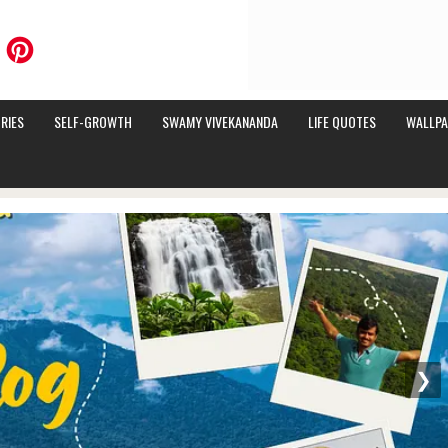
RIES
SELF-GROWTH
SWAMY VIVEKANANDA
LIFE QUOTES
WALLPA
❯