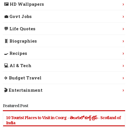
›
🖼️ HD Wallpapers
›
💼 Govt Jobs
›
💬 Life Quotes
›
🧬 Biographies
›
🍳 Recipes
›
💻 AI & Tech
›
✈️ Budget Travel
›
🎬 Entertainment
Featured Post
10 Tourist Places to Visit in Coorg - తెలుగులో కూర్గ్ ట్రిప్ - Scotland of
India