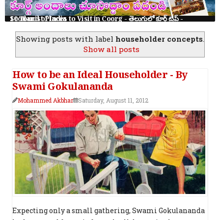
10 Tourist Places to Visit in Coorg - తెలుగులో కూర్గ్ ట్రిప్ - Scotland of India
Showing posts with label
householder concepts
.
Show all posts
How to be an Ideal Householder - By
Swami Gokulananda
Mohammed Akbhar
Saturday, August 11, 2012
Expecting only a small gathering, Swami Gokulananda