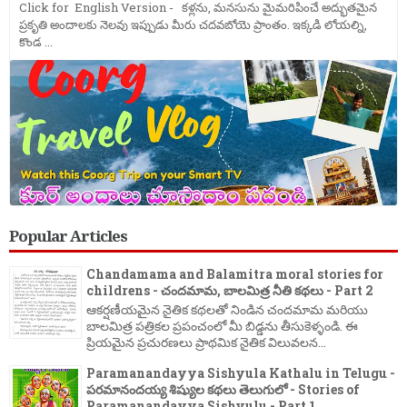
Click for English Version - కళ్లను, మనసును మైమరిపించే అద్భుతమైన
ప్రకృతి అందాలకు నెలవు ఇప్పుడు మీరు చదవబోయె ప్రాంతం. ఇక్కడి లోయల్ని,
కొండ ...
Popular Articles
Chandamama and Balamitra moral stories for
childrens - చందమామ, బాలమిత్ర నీతి కథలు - Part 2
ఆకర్షణీయమైన నైతిక కథలతో నిండిన చందమామ మరియు
బాలమిత్ర పత్రికల ప్రపంచంలో మీ బిడ్డను తీసుకెళ్ళండి. ఈ
ప్రియమైన ప్రచురణలు ప్రాథమిక నైతిక విలువలన...
Paramanandayya Sishyula Kathalu in Telugu -
పరమానందయ్య శిష్యుల కథలు తెలుగులో - Stories of
Paramanandayya Sishyulu - Part 1