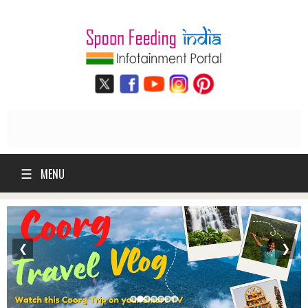
☰
MENU
❮
❯