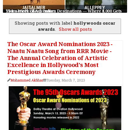
15 Insanely Cheap Indian Destinations — Where ₹5,000 Gets You a Week of Adventure
Showing posts with label
hollywoods oscar
awards
.
Show all posts
The Oscar Award Nominations 2023 -
Naatu Naatu Song from RRR Movie -
The Annual Celebration of Artistic
Excellence in Hollywood's Most
Prestigious Awards Ceremony
Mohammed Akbhar
Tuesday, March 7, 2023