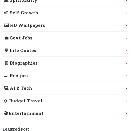
›
🌱 Self-Growth
›
🖼️ HD Wallpapers
›
💼 Govt Jobs
›
💬 Life Quotes
›
🧬 Biographies
›
🍳 Recipes
›
💻 AI & Tech
›
✈️ Budget Travel
›
🎬 Entertainment
Featured Post