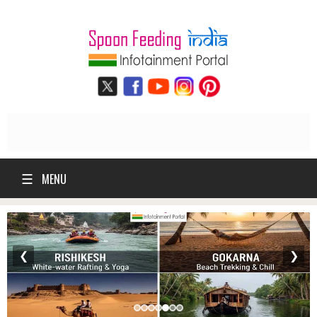
☰
MENU
❮
❯