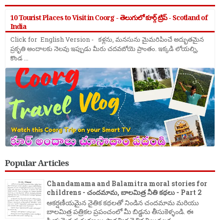
10 Tourist Places to Visit in Coorg - తెలుగులో కూర్గ్ ట్రిప్ - Scotland of
India
Click for English Version - కళ్లను, మనసును మైమరిపించే అద్భుతమైన
ప్రకృతి అందాలకు నెలవు ఇప్పుడు మీరు చదవబోయె ప్రాంతం. ఇక్కడి లోయల్ని,
కొండ ...
Popular Articles
Chandamama and Balamitra moral stories for
childrens - చందమామ, బాలమిత్ర నీతి కథలు - Part 2
ఆకర్షణీయమైన నైతిక కథలతో నిండిన చందమామ మరియు
బాలమిత్ర పత్రికల ప్రపంచంలో మీ బిడ్డను తీసుకెళ్ళండి. ఈ