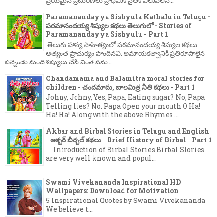
ప్రియమైన ప్రచురణలు ప్రాథమిక నైతిక విలువలన...
Paramanandayya Sishyula Kathalu in Telugu -
పరమానందయ్య శిష్యుల కథలు తెలుగులో - Stories of
Paramanandayya Sishyulu - Part 1
తెలుగు హాస్య సాహిత్యంలో పరమానందయ్య శిష్యుల కథలు
అత్యంత ప్రాచుర్యం పొందినవి. అమాయకత్వానికి ప్రతిరూపాలైన
పన్నెండు మంది శిష్యులు చేసే వింత పను...
Chandamama and Balamitra moral stories for
children - చందమామ, బాలమిత్ర నీతి కథలు - Part 1
Johny, Johny, Yes, Papa, Eating sugar? No, Papa
Telling lies? No, Papa Open your mouth O Ha!
Ha! Ha! Along with the above Rhymes ...
Akbar and Birbal Stories in Telugu and English
- అక్బర్ బీర్బల్ కథలు - Brief History of Birbal - Part 1
Introduction of Birbal Stories Birbal Stories
are very well known and popul...
Swami Vivekananda Inspirational HD
Wallpapers: Download for Motivation
5 Inspirational Quotes by Swami Vivekananda
We believe t...