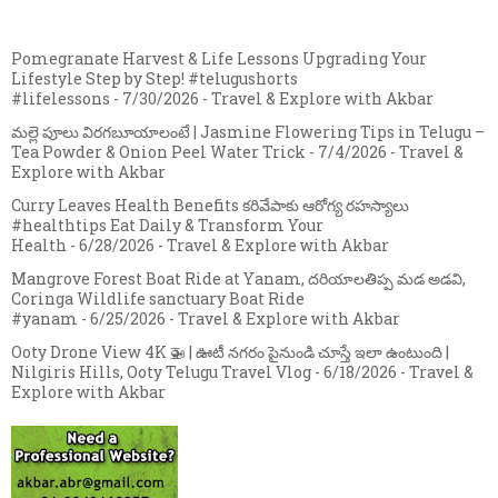
Pomegranate Harvest & Life Lessons Upgrading Your
Lifestyle Step by Step! #telugushorts
#lifelessons
- 7/30/2026
- Travel & Explore with Akbar
మల్లె పూలు విరగబూయాలంటే | Jasmine Flowering Tips in Telugu –
Tea Powder & Onion Peel Water Trick
- 7/4/2026
- Travel &
Explore with Akbar
Curry Leaves Health Benefits కరివేపాకు ఆరోగ్య రహస్యాలు
#healthtips Eat Daily & Transform Your
Health
- 6/28/2026
- Travel & Explore with Akbar
Mangrove Forest Boat Ride at Yanam, దరియాలతిప్ప మడ అడవి,
Coringa Wildlife sanctuary Boat Ride
#yanam
- 6/25/2026
- Travel & Explore with Akbar
Ooty Drone View 4K 🚁 | ఊటీ నగరం పైనుండి చూస్తే ఇలా ఉంటుంది |
Nilgiris Hills, Ooty Telugu Travel Vlog
- 6/18/2026
- Travel &
Explore with Akbar