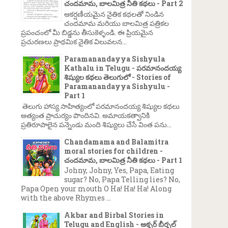
చందమామ, బాలమిత్ర నీతి కథలు - Part 2
ఆకర్షణీయమైన నైతిక కథలతో నిండిన
చందమామ మరియు బాలమిత్ర పత్రికల
ప్రపంచంలో మీ బిడ్డను తీసుకెళ్ళండి. ఈ ప్రియమైన
ప్రచురణలు ప్రాథమిక నైతిక విలువలన...
Paramanandayya Sishyula
Kathalu in Telugu - పరమానందయ్య
శిష్యుల కథలు తెలుగులో - Stories of
Paramanandayya Sishyulu -
Part 1
తెలుగు హాస్య సాహిత్యంలో పరమానందయ్య శిష్యుల కథలు
అత్యంత ప్రాచుర్యం పొందినవి. అమాయకత్వానికి
ప్రతిరూపాలైన పన్నెండు మంది శిష్యులు చేసే వింత పను...
Chandamama and Balamitra
moral stories for children -
చందమామ, బాలమిత్ర నీతి కథలు - Part 1
Johny, Johny, Yes, Papa, Eating
sugar? No, Papa Telling lies? No,
Papa Open your mouth O Ha! Ha! Ha! Along
with the above Rhymes ...
Akbar and Birbal Stories in
Telugu and English - అక్బర్ బీర్బల్