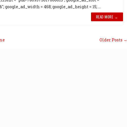
"; google_ad_width = 468; google_ad_height = 15; ...
READ MORE →
me
Older Posts 