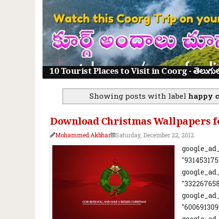
10 Tourist Places to Visit in Coorg - తెలుగులో క
Showing posts with label
happy c
Download Christmas Wallpapers f
Mohammed Akbhar
Saturday, December 22, 2012
google_ad_
"931453175
google_ad_
"332267658
google_ad_
"600691309
google_ad_