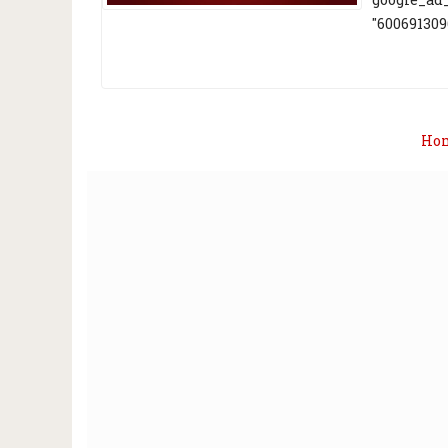
"6006913096
Ho