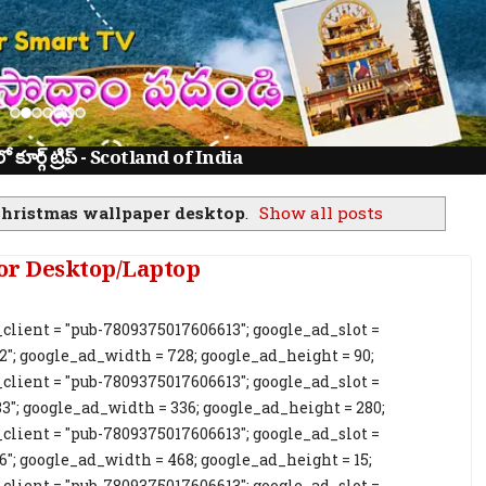
ూర్గ్ ట్రిప్ - Scotland of India
hristmas wallpaper desktop
.
Show all posts
or Desktop/Laptop
client = "pub-7809375017606613"; google_ad_slot =
2"; google_ad_width = 728; google_ad_height = 90;
client = "pub-7809375017606613"; google_ad_slot =
3"; google_ad_width = 336; google_ad_height = 280;
client = "pub-7809375017606613"; google_ad_slot =
6"; google_ad_width = 468; google_ad_height = 15;
client = "pub-7809375017606613"; google_ad_slot =