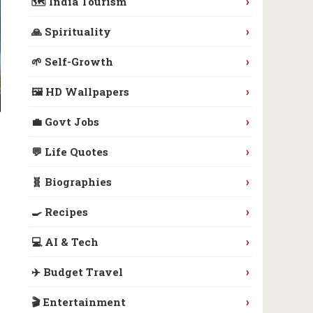
›
🗺️ India Tourism
›
🙏 Spirituality
›
🌱 Self-Growth
›
🖼️ HD Wallpapers
›
💼 Govt Jobs
›
💬 Life Quotes
›
🧬 Biographies
›
🍳 Recipes
›
💻 AI & Tech
›
✈️ Budget Travel
›
🎬 Entertainment