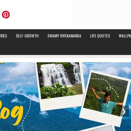
RIES
SELF-GROWTH
SWAMY VIVEKANANDA
LIFE QUOTES
WALLPA
❯