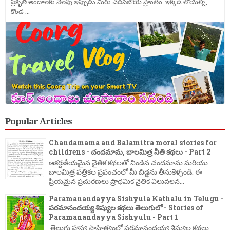
ప్రకృతి అందాలకు నెలవు ఇప్పుడు మీరు చదవబోయె ప్రాంతం. ఇక్కడి లోయల్ని,
కొండ ...
Popular Articles
Chandamama and Balamitra moral stories for
childrens - చందమామ, బాలమిత్ర నీతి కథలు - Part 2
ఆకర్షణీయమైన నైతిక కథలతో నిండిన చందమామ మరియు
బాలమిత్ర పత్రికల ప్రపంచంలో మీ బిడ్డను తీసుకెళ్ళండి. ఈ
ప్రియమైన ప్రచురణలు ప్రాథమిక నైతిక విలువలన...
Paramanandayya Sishyula Kathalu in Telugu -
పరమానందయ్య శిష్యుల కథలు తెలుగులో - Stories of
Paramanandayya Sishyulu - Part 1
తెలుగు హాస్య సాహిత్యంలో పరమానందయ్య శిష్యుల కథలు