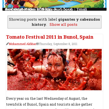
తెనాలి రామలింగ కథలు: 8 నీతి కథలు తెలుగు పిల్లలకు | Tenali Ramalinga Stories in Telugu
Showing posts with label
gigantes y cabezudos
history
.
Show all posts
Tomato Festival 2011 in Bunol, Spain
Mohammed Akbhar
Thursday, September 8, 2011
Every year on the last Wednesday of August, the
townfolk of Bunol, Spain and tourists alike gather