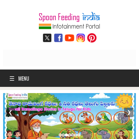
☰
MENU
❮
❯