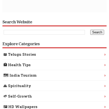
Search Website
Explore Categories
›
📖 Telugu Stories
›
🏥 Health Tips
›
🗺️ India Tourism
›
🙏 Spirituality
›
🌱 Self-Growth
›
🖼️ HD Wallpapers