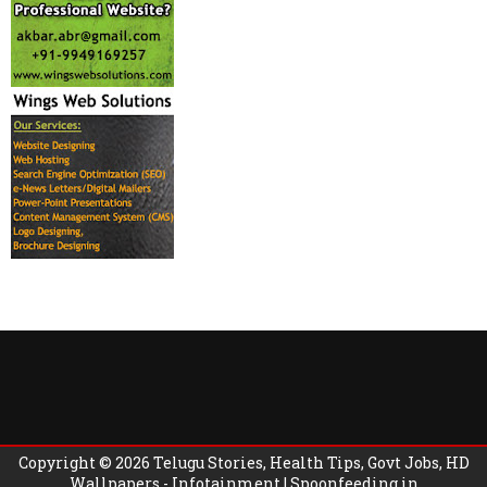
Copyright ©
2026
Telugu Stories, Health Tips, Govt Jobs, HD
Wallpapers - Infotainment | Spoonfeeding.in