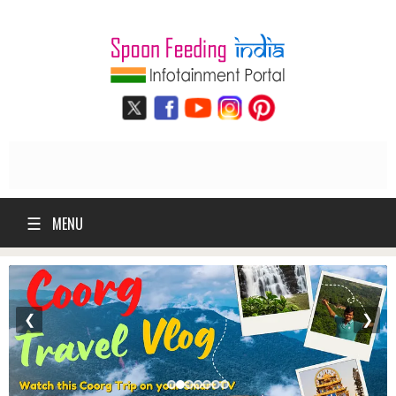
☰
MENU
❮
❯