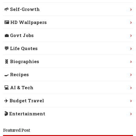
›
🌱 Self-Growth
›
🖼️ HD Wallpapers
›
💼 Govt Jobs
›
💬 Life Quotes
›
🧬 Biographies
›
🍳 Recipes
›
💻 AI & Tech
›
✈️ Budget Travel
›
🎬 Entertainment
Featured Post