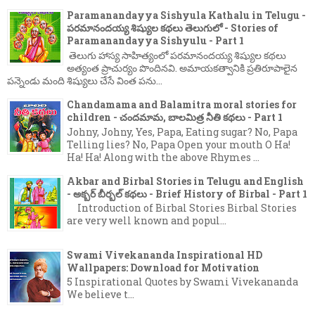
Paramanandayya Sishyula Kathalu in Telugu -
పరమానందయ్య శిష్యుల కథలు తెలుగులో - Stories of
Paramanandayya Sishyulu - Part 1
తెలుగు హాస్య సాహిత్యంలో పరమానందయ్య శిష్యుల కథలు
అత్యంత ప్రాచుర్యం పొందినవి. అమాయకత్వానికి ప్రతిరూపాలైన
పన్నెండు మంది శిష్యులు చేసే వింత పను...
Chandamama and Balamitra moral stories for
children - చందమామ, బాలమిత్ర నీతి కథలు - Part 1
Johny, Johny, Yes, Papa, Eating sugar? No, Papa
Telling lies? No, Papa Open your mouth O Ha!
Ha! Ha! Along with the above Rhymes ...
Akbar and Birbal Stories in Telugu and English
- అక్బర్ బీర్బల్ కథలు - Brief History of Birbal - Part 1
Introduction of Birbal Stories Birbal Stories
are very well known and popul...
Swami Vivekananda Inspirational HD
Wallpapers: Download for Motivation
5 Inspirational Quotes by Swami Vivekananda
We believe t...