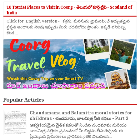
10 Tourist Places to Visit in Coorg - తెలుగులో కూర్గ్ ట్రిప్ - Scotland of
India
Click for English Version - కళ్లను, మనసును మైమరిపించే అద్భుతమైన
ప్రకృతి అందాలకు నెలవు ఇప్పుడు మీరు చదవబోయె ప్రాంతం. ఇక్కడి లోయల్ని,
కొండ ...
Popular Articles
Chandamama and Balamitra moral stories for
childrens - చందమామ, బాలమిత్ర నీతి కథలు - Part 2
ఆకర్షణీయమైన నైతిక కథలతో నిండిన చందమామ మరియు
బాలమిత్ర పత్రికల ప్రపంచంలో మీ బిడ్డను తీసుకెళ్ళండి. ఈ
ప్రియమైన ప్రచురణలు ప్రాథమిక నైతిక విలువలన...