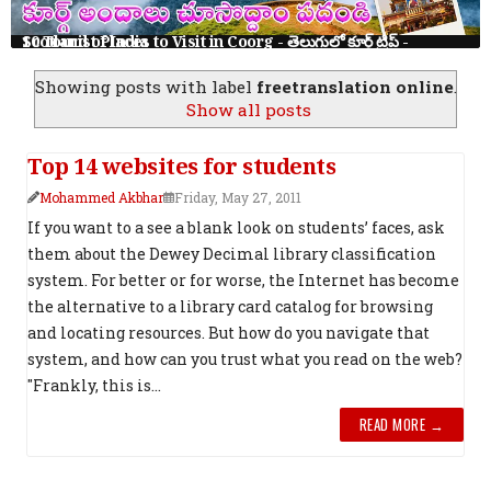
10 Tourist Places to Visit in Coorg - తెలుగులో కూర్గ్ ట్రిప్ - Scotland of India
Showing posts with label
freetranslation online
.
Show all posts
Top 14 websites for students
Mohammed Akbhar
Friday, May 27, 2011
If you want to a see a blank look on students’ faces, ask
them about the Dewey Decimal library classification
system. For better or for worse, the Internet has become
the alternative to a library card catalog for browsing
and locating resources. But how do you navigate that
system, and how can you trust what you read on the web?
"Frankly, this is...
READ MORE →