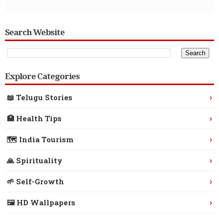
Search Website
Explore Categories
›
📖 Telugu Stories
›
🏥 Health Tips
›
🗺️ India Tourism
›
🙏 Spirituality
›
🌱 Self-Growth
›
🖼️ HD Wallpapers