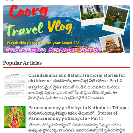
Popular Articles
Chandamama and Balamitra moral stories for
childrens - చందమామ, బాలమిత్ర నీతి కథలు - Part 2
ఆకర్షణీయమైన నైతిక కథలతో నిండిన చందమామ మరియు
బాలమిత్ర పత్రికల ప్రపంచంలో మీ బిడ్డను తీసుకెళ్ళండి. ఈ
ప్రియమైన ప్రచురణలు ప్రాథమిక నైతిక విలువలన...
Paramanandayya Sishyula Kathalu in Telugu -
పరమానందయ్య శిష్యుల కథలు తెలుగులో - Stories of
Paramanandayya Sishyulu - Part 1
తెలుగు హాస్య సాహిత్యంలో పరమానందయ్య శిష్యుల కథలు
అత్యంత ప్రాచుర్యం పొందినవి. అమాయకత్వానికి ప్రతిరూపాలైన