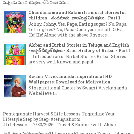
పన్నెండు మంది శిష్యులు చేసే వింత పను...
Chandamama and Balamitra moral stories for
children - చందమామ, బాలమిత్ర నీతి కథలు - Part 1
Johny, Johny, Yes, Papa, Eating sugar? No, Papa
Telling lies? No, Papa Open your mouth O Ha!
Ha! Ha! Along with the above Rhymes ...
Akbar and Birbal Stories in Telugu and English
- అక్బర్ బీర్బల్ కథలు - Brief History of Birbal - Part 1
Introduction of Birbal Stories Birbal Stories
are very well known and popul...
Swami Vivekananda Inspirational HD
Wallpapers: Download for Motivation
5 Inspirational Quotes by Swami Vivekananda
We believe t...
Pomegranate Harvest & Life Lessons Upgrading Your
Lifestyle Step by Step! #telugushorts
#lifelessons
- 7/30/2026
- Travel & Explore with Akbar
మల్లె పూలు విరగబూయాలంటే | Jasmine Flowering Tips in Telugu –