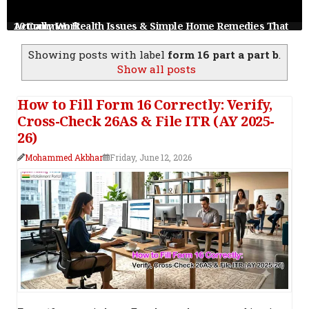
10 Common Health Issues & Simple Home Remedies That Actually Work
Showing posts with label
form 16 part a part b
.
Show all posts
How to Fill Form 16 Correctly: Verify,
Cross-Check 26AS & File ITR (AY 2025-
26)
Mohammed Akbhar
Friday, June 12, 2026