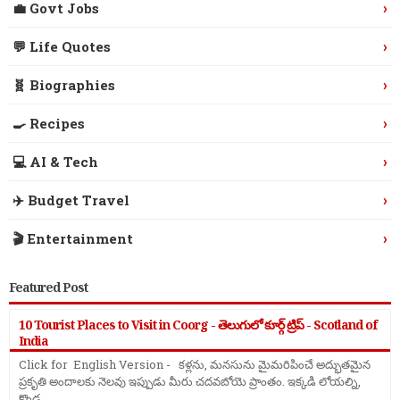
›
💼 Govt Jobs
›
💬 Life Quotes
›
🧬 Biographies
›
🍳 Recipes
›
💻 AI & Tech
›
✈️ Budget Travel
›
🎬 Entertainment
Featured Post
10 Tourist Places to Visit in Coorg - తెలుగులో కూర్గ్ ట్రిప్ - Scotland of
India
Click for English Version - కళ్లను, మనసును మైమరిపించే అద్భుతమైన
ప్రకృతి అందాలకు నెలవు ఇప్పుడు మీరు చదవబోయె ప్రాంతం. ఇక్కడి లోయల్ని,
కొండ ...