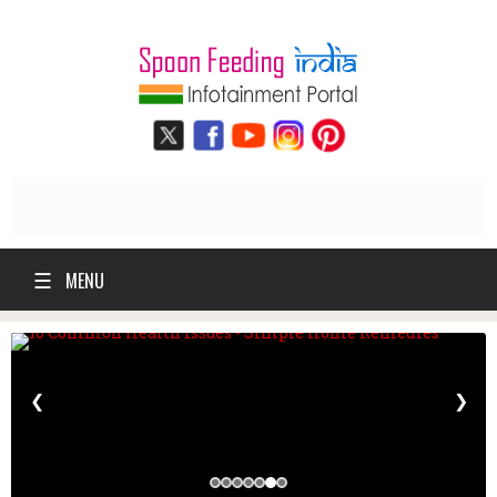
☰
MENU
❮
❯