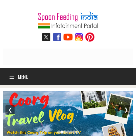
☰
MENU
❮
❯