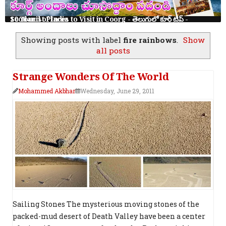
10 Tourist Places to Visit in Coorg - తెలుగులో కూర్గ్ ట్రిప్ - Scotland of India
Showing posts with label
fire rainbows
.
Show
all posts
Strange Wonders Of The World
Mohammed Akbhar
Wednesday, June 29, 2011
Sailing Stones The mysterious moving stones of the
packed-mud desert of Death Valley have been a center