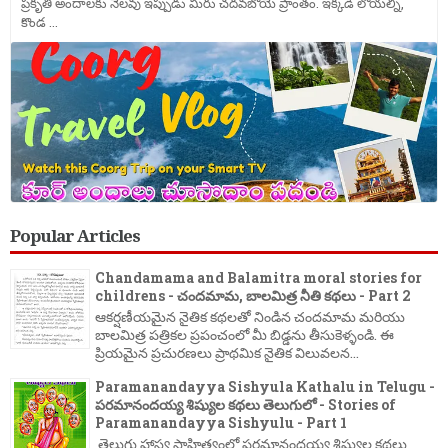
ప్రకృతి అందాలకు నెలవు ఇప్పుడు మీరు చదవబోయె ప్రాంతం. ఇక్కడి లోయల్ని,
కొండ ...
Popular Articles
Chandamama and Balamitra moral stories for
childrens - చందమామ, బాలమిత్ర నీతి కథలు - Part 2
ఆకర్షణీయమైన నైతిక కథలతో నిండిన చందమామ మరియు
బాలమిత్ర పత్రికల ప్రపంచంలో మీ బిడ్డను తీసుకెళ్ళండి. ఈ
ప్రియమైన ప్రచురణలు ప్రాథమిక నైతిక విలువలన...
Paramanandayya Sishyula Kathalu in Telugu -
పరమానందయ్య శిష్యుల కథలు తెలుగులో - Stories of
Paramanandayya Sishyulu - Part 1
తెలుగు హాస్య సాహిత్యంలో పరమానందయ్య శిష్యుల కథలు