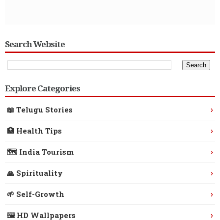
Search Website
Explore Categories
›
📖 Telugu Stories
›
🏥 Health Tips
›
🗺️ India Tourism
›
🙏 Spirituality
›
🌱 Self-Growth
›
🖼️ HD Wallpapers