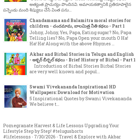
అత్యంత ప్రాచుర్యం పొందినవి. అమాయకత్వానికి ప్రతిరూపాలైన
పన్నెండు మంది శిష్యులు చేసే వింత పను...
Chandamama and Balamitra moral stories for
children - చందమామ, బాలమిత్ర నీతి కథలు - Part 1
Johny, Johny, Yes, Papa, Eating sugar? No, Papa
Telling lies? No, Papa Open your mouth O Ha!
Ha! Ha! Along with the above Rhymes ...
Akbar and Birbal Stories in Telugu and English
- అక్బర్ బీర్బల్ కథలు - Brief History of Birbal - Part 1
Introduction of Birbal Stories Birbal Stories
are very well known and popul...
Swami Vivekananda Inspirational HD
Wallpapers: Download for Motivation
5 Inspirational Quotes by Swami Vivekananda
We believe t...
Pomegranate Harvest & Life Lessons Upgrading Your
Lifestyle Step by Step! #telugushorts
#lifelessons
- 7/30/2026
- Travel & Explore with Akbar