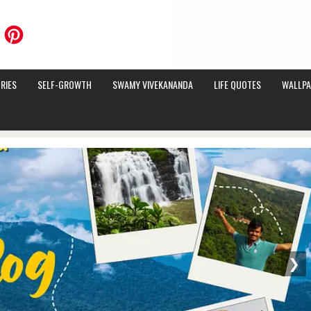
RIES
SELF-GROWTH
SWAMY VIVEKANANDA
LIFE QUOTES
WALLPA
❯