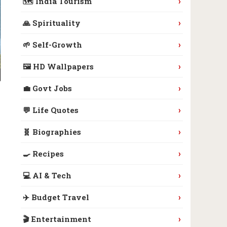
›
🗺️ India Tourism
›
🙏 Spirituality
›
🌱 Self-Growth
›
🖼️ HD Wallpapers
›
💼 Govt Jobs
›
💬 Life Quotes
›
🧬 Biographies
›
🍳 Recipes
›
💻 AI & Tech
›
✈️ Budget Travel
›
🎬 Entertainment