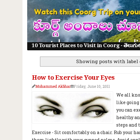
10 Tourist Places to Visit in Coorg - తెలుగులో క
Showing posts with label
How to Exercise Your Eyes
Mohammed Akbhar
Friday, June 10, 2011
We all kno
like going
you can ex
healthy an
steps and 
Exercise - Sit comfortably on a chair. Rub your h
them lightly with your cupped palms. Avoid apply