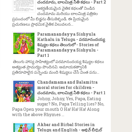
చందమామ, బాలమిత్ర నీతి కథలు - Part 2
ఆకర్షణీయమైన నైతిక కథలతో నిండిన
చందమామ మరియు బాలమిత్ర పత్రికల
ప్రపంచంలో మీ బిడ్డను తీసుకెళ్ళండి. ఈ ప్రియమైన
ప్రచురణలు ప్రాథమిక నైతిక విలువలన...
Paramanandayya Sishyula
Kathalu in Telugu - పరమానందయ్య
శిష్యుల కథలు తెలుగులో - Stories of
Paramanandayya Sishyulu -
Part 1
తెలుగు హాస్య సాహిత్యంలో పరమానందయ్య శిష్యుల కథలు
అత్యంత ప్రాచుర్యం పొందినవి. అమాయకత్వానికి
ప్రతిరూపాలైన పన్నెండు మంది శిష్యులు చేసే వింత పను...
Chandamama and Balamitra
moral stories for children -
చందమామ, బాలమిత్ర నీతి కథలు - Part 1
Johny, Johny, Yes, Papa, Eating
sugar? No, Papa Telling lies? No,
Papa Open your mouth O Ha! Ha! Ha! Along
with the above Rhymes ...
Akbar and Birbal Stories in
Telugu and English - అక్బర్ బీర్బల్