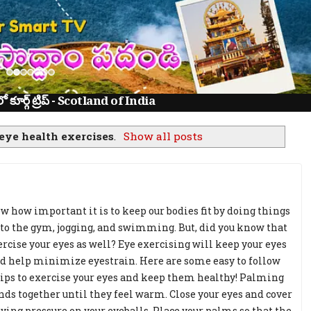
ూర్గ్ ట్రిప్ - Scotland of India
eye health exercises
.
Show all posts
w how important it is to keep our bodies fit by doing things
 to the gym, jogging, and swimming. But, did you know that
ercise your eyes as well? Eye exercising will keep your eyes
d help minimize eyestrain. Here are some easy to follow
tips to exercise your eyes and keep them healthy! Palming
ands together until they feel warm. Close your eyes and cover
ing pressure on your eyeballs. Place your palms so that the