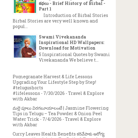
కథలు - Brief History of Birbal -
Part 1
Introduction of Birbal Stories
Birbal Stories are very well known and
popul...
Swami Vivekananda
Inspirational HD Wallpapers:
Download for Motivation
5 Inspirational Quotes by Swami
Vivekananda We believe t...
Pomegranate Harvest & Life Lessons
Upgrading Your Lifestyle Step by Step!
#telugushorts
#lifelessons
- 7/30/2026
- Travel & Explore
with Akbar
మల్లె పూలు విరగబూయాలంటే | Jasmine Flowering
Tips in Telugu – Tea Powder & Onion Peel
Water Trick
- 7/4/2026
- Travel & Explore
with Akbar
Curry Leaves Health Benefits కరివేపాకు ఆరోగ్య