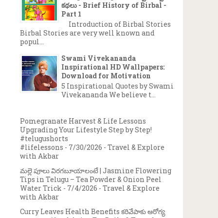
కథలు - Brief History of Birbal -
Part 1
Introduction of Birbal Stories
Birbal Stories are very well known and
popul...
Swami Vivekananda
Inspirational HD Wallpapers:
Download for Motivation
5 Inspirational Quotes by Swami
Vivekananda We believe t...
Pomegranate Harvest & Life Lessons
Upgrading Your Lifestyle Step by Step!
#telugushorts
#lifelessons
- 7/30/2026
- Travel & Explore
with Akbar
మల్లె పూలు విరగబూయాలంటే | Jasmine Flowering
Tips in Telugu – Tea Powder & Onion Peel
Water Trick
- 7/4/2026
- Travel & Explore
with Akbar
Curry Leaves Health Benefits కరివేపాకు ఆరోగ్య