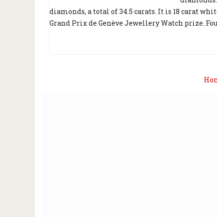
diamonds, a total of 34.5 carats. It is 18 carat wh
Grand Prix de Genève Jewellery Watch prize. Foun
Ho