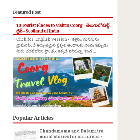
Featured Post
10 Tourist Places to Visit in Coorg - తెలుగులో కూర్గ్
ట్రిప్ - Scotland of India
Click for English Version - కళ్లను, మనసును
మైమరిపించే అద్భుతమైన ప్రకృతి అందాలకు నెలవు ఇప్పుడు
మీరు చదవబోయె ప్రాంతం. ఇక్కడి లోయల్ని, కొండ ...
→
Popular Articles
Chandamama and Balamitra
moral stories for childrens -