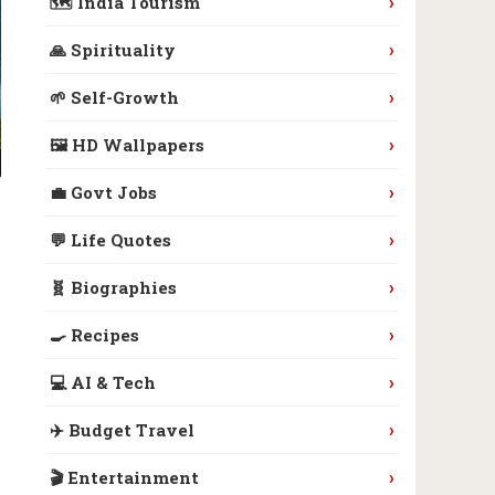
›
🗺️ India Tourism
›
🙏 Spirituality
›
🌱 Self-Growth
›
🖼️ HD Wallpapers
›
💼 Govt Jobs
›
💬 Life Quotes
›
🧬 Biographies
›
🍳 Recipes
›
💻 AI & Tech
›
✈️ Budget Travel
›
🎬 Entertainment