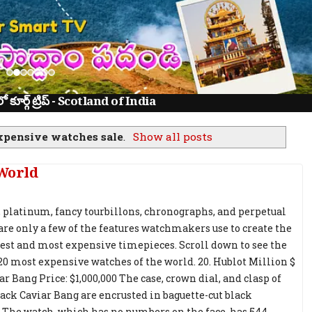
ూర్గ్ ట్రిప్ - Scotland of India
xpensive watches sale
.
Show all posts
 World
platinum, fancy tourbillons, chronographs, and perpetual
are only a few of the features watchmakers use to create the
rest and most expensive timepieces. Scroll down to see the
e 20 most expensive watches of the world. 20. Hublot Million $
r Bang Price: $1,000,000 The case, crown dial, and clasp of
lack Caviar Bang are encrusted in baguette-cut black
The watch, which has no numbers on the face, has 544