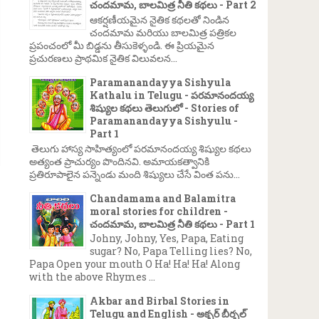
చందమామ, బాలమిత్ర నీతి కథలు - Part 2
ఆకర్షణీయమైన నైతిక కథలతో నిండిన
చందమామ మరియు బాలమిత్ర పత్రికల
ప్రపంచంలో మీ బిడ్డను తీసుకెళ్ళండి. ఈ ప్రియమైన
ప్రచురణలు ప్రాథమిక నైతిక విలువలన...
Paramanandayya Sishyula
Kathalu in Telugu - పరమానందయ్య
శిష్యుల కథలు తెలుగులో - Stories of
Paramanandayya Sishyulu -
Part 1
తెలుగు హాస్య సాహిత్యంలో పరమానందయ్య శిష్యుల కథలు
అత్యంత ప్రాచుర్యం పొందినవి. అమాయకత్వానికి
ప్రతిరూపాలైన పన్నెండు మంది శిష్యులు చేసే వింత పను...
Chandamama and Balamitra
moral stories for children -
చందమామ, బాలమిత్ర నీతి కథలు - Part 1
Johny, Johny, Yes, Papa, Eating
sugar? No, Papa Telling lies? No,
Papa Open your mouth O Ha! Ha! Ha! Along
with the above Rhymes ...
Akbar and Birbal Stories in
Telugu and English - అక్బర్ బీర్బల్