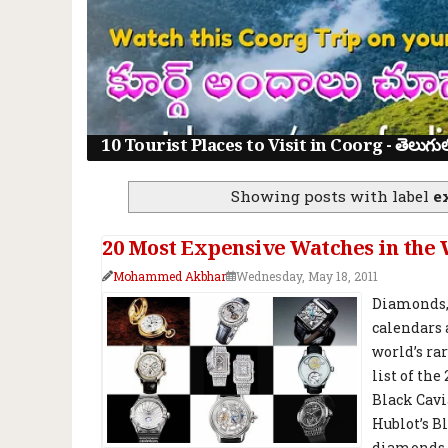
10 Tourist Places to Visit in Coorg - తెలుగులో క
Showing posts with label
e
20 Most Expensive Watches in the
Mohammed Akbhar
Wednesday, May 18, 2011
Diamonds, 
calendars 
world’s ra
list of th
Black Cavia
Hublot’s B
diamonds. 