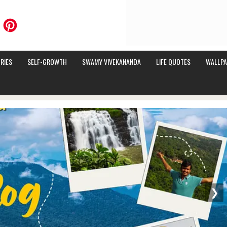
RIES
SELF-GROWTH
SWAMY VIVEKANANDA
LIFE QUOTES
WALLPA
❯