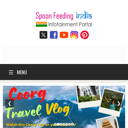
☰
MENU
❮
❯