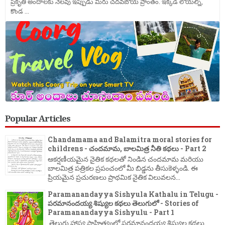
ప్రకృతి అందాలకు నెలవు ఇప్పుడు మీరు చదవబోయె ప్రాంతం. ఇక్కడి లోయల్ని,
కొండ ...
Popular Articles
Chandamama and Balamitra moral stories for
childrens - చందమామ, బాలమిత్ర నీతి కథలు - Part 2
ఆకర్షణీయమైన నైతిక కథలతో నిండిన చందమామ మరియు
బాలమిత్ర పత్రికల ప్రపంచంలో మీ బిడ్డను తీసుకెళ్ళండి. ఈ
ప్రియమైన ప్రచురణలు ప్రాథమిక నైతిక విలువలన...
Paramanandayya Sishyula Kathalu in Telugu -
పరమానందయ్య శిష్యుల కథలు తెలుగులో - Stories of
Paramanandayya Sishyulu - Part 1
తెలుగు హాస్య సాహిత్యంలో పరమానందయ్య శిష్యుల కథలు