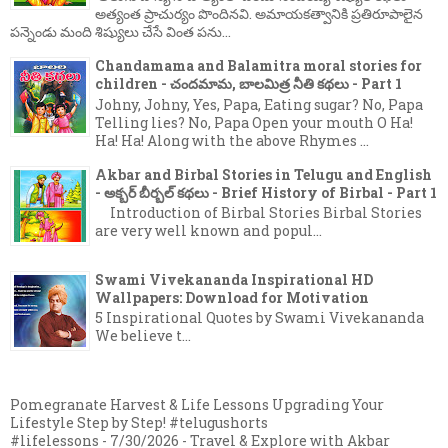
అత్యంత ప్రాచుర్యం పొందినవి. అమాయకత్వానికి ప్రతిరూపాలైన
పన్నెండు మంది శిష్యులు చేసే వింత పను...
Chandamama and Balamitra moral stories for
children - చందమామ, బాలమిత్ర నీతి కథలు - Part 1
Johny, Johny, Yes, Papa, Eating sugar? No, Papa
Telling lies? No, Papa Open your mouth O Ha!
Ha! Ha! Along with the above Rhymes ...
Akbar and Birbal Stories in Telugu and English
- అక్బర్ బీర్బల్ కథలు - Brief History of Birbal - Part 1
Introduction of Birbal Stories Birbal Stories
are very well known and popul...
Swami Vivekananda Inspirational HD
Wallpapers: Download for Motivation
5 Inspirational Quotes by Swami Vivekananda
We believe t...
Pomegranate Harvest & Life Lessons Upgrading Your
Lifestyle Step by Step! #telugushorts
#lifelessons
- 7/30/2026
- Travel & Explore with Akbar