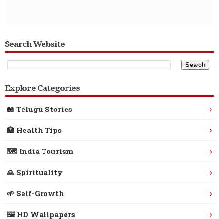
Search Website
Explore Categories
›
📖 Telugu Stories
›
🏥 Health Tips
›
🗺️ India Tourism
›
🙏 Spirituality
›
🌱 Self-Growth
›
🖼️ HD Wallpapers