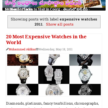
10 Tourist Places to Visit in Coorg - తెలుగులో కూర్గ్ ట్రిప్ - Scotland of India
Showing posts with label
expensive watches
2011
.
Show all posts
20 Most Expensive Watches in the
World
Mohammed Akbhar
Wednesday, May 18, 2011
Diamonds, platinum, fancy tourbillons, chronographs,