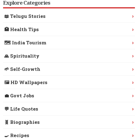
Explore Categories
›
📖 Telugu Stories
›
🏥 Health Tips
›
🗺️ India Tourism
›
🙏 Spirituality
›
🌱 Self-Growth
›
🖼️ HD Wallpapers
›
💼 Govt Jobs
›
💬 Life Quotes
›
🧬 Biographies
›
🍳 Recipes