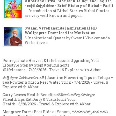
Akbar and Birbal Stories in Telugu and English
- అక్బర్ బీర్బల్ కథలు - Brief History of Birbal - Part 1
Introduction of Birbal Stories Birbal Stories
are very well known and popul...
Swami Vivekananda Inspirational HD
Wallpapers: Download for Motivation
5 Inspirational Quotes by Swami Vivekananda
We believe t...
Pomegranate Harvest & Life Lessons Upgrading Your
Lifestyle Step by Step! #telugushorts
#lifelessons
- 7/30/2026
- Travel & Explore with Akbar
మల్లె పూలు విరగబూయాలంటే | Jasmine Flowering Tips in Telugu –
Tea Powder & Onion Peel Water Trick
- 7/4/2026
- Travel &
Explore with Akbar
Curry Leaves Health Benefits కరివేపాకు ఆరోగ్య రహస్యాలు
#healthtips Eat Daily & Transform Your
Health
- 6/28/2026
- Travel & Explore with Akbar
Mangrove Forest Boat Ride at Yanam, దరియాలతిప్ప మడ అడవి,