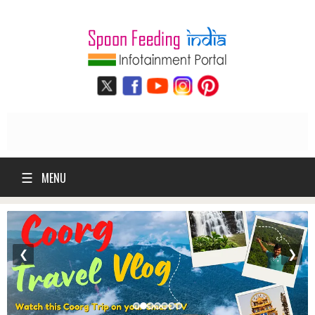
☰
MENU
❮
❯