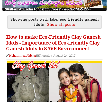
10 Tourist Places to Visit in Coorg - తెలుగులో కూర్గ్ ట్రిప్ - Scotland of India
Showing posts with label
eco friendly ganesh
idols
.
Show all posts
How to make Eco-Friendly Clay Ganesh
Idols - Importance of Eco-friendly Clay
Ganesh Idols to SAVE Environment
Mohammed Akbhar
Thursday, August 24, 2017