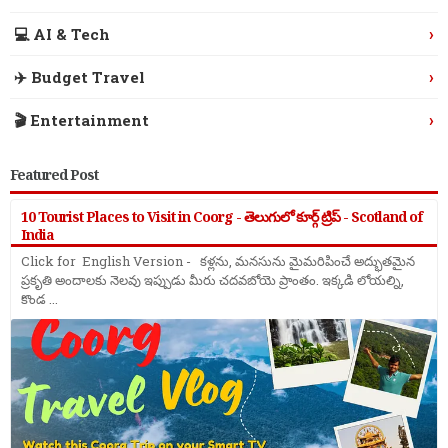
›
💻 AI & Tech
›
✈️ Budget Travel
›
🎬 Entertainment
Featured Post
10 Tourist Places to Visit in Coorg - తెలుగులో కూర్గ్ ట్రిప్ - Scotland of
India
Click for English Version - కళ్లను, మనసును మైమరిపించే అద్భుతమైన
ప్రకృతి అందాలకు నెలవు ఇప్పుడు మీరు చదవబోయె ప్రాంతం. ఇక్కడి లోయల్ని,
కొండ ...