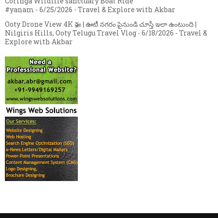
Coringa Wildlife sanctuary Boat Ride
#yanam
- 6/25/2026
- Travel & Explore with Akbar
Ooty Drone View 4K 🚁 | ఊటీ నగరం పైనుండి చూస్తే ఇలా ఉంటుంది |
Nilgiris Hills, Ooty Telugu Travel Vlog
- 6/18/2026
- Travel &
Explore with Akbar