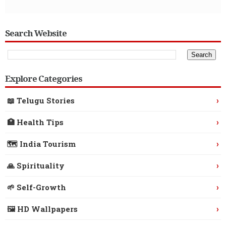
Search Website
Explore Categories
›
📖 Telugu Stories
›
🏥 Health Tips
›
🗺️ India Tourism
›
🙏 Spirituality
›
🌱 Self-Growth
›
🖼️ HD Wallpapers