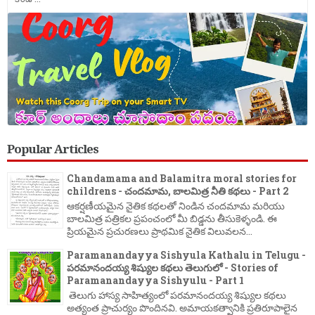
Popular Articles
Chandamama and Balamitra moral stories for
childrens - చందమామ, బాలమిత్ర నీతి కథలు - Part 2
ఆకర్షణీయమైన నైతిక కథలతో నిండిన చందమామ మరియు
బాలమిత్ర పత్రికల ప్రపంచంలో మీ బిడ్డను తీసుకెళ్ళండి. ఈ
ప్రియమైన ప్రచురణలు ప్రాథమిక నైతిక విలువలన...
Paramanandayya Sishyula Kathalu in Telugu -
పరమానందయ్య శిష్యుల కథలు తెలుగులో - Stories of
Paramanandayya Sishyulu - Part 1
తెలుగు హాస్య సాహిత్యంలో పరమానందయ్య శిష్యుల కథలు
అత్యంత ప్రాచుర్యం పొందినవి. అమాయకత్వానికి ప్రతిరూపాలైన