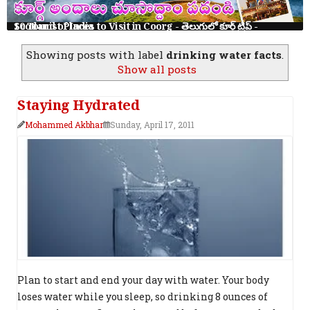
తెనాలి రామలింగ కథలు: 8 నీతి కథలు తెలుగు పిల్లలకు | Tenali Ramalinga Stories in Telugu
Showing posts with label
drinking water facts
.
Show all posts
Staying Hydrated
Mohammed Akbhar
Sunday, April 17, 2011
Plan to start and end your day with water. Your body
loses water while you sleep, so drinking 8 ounces of