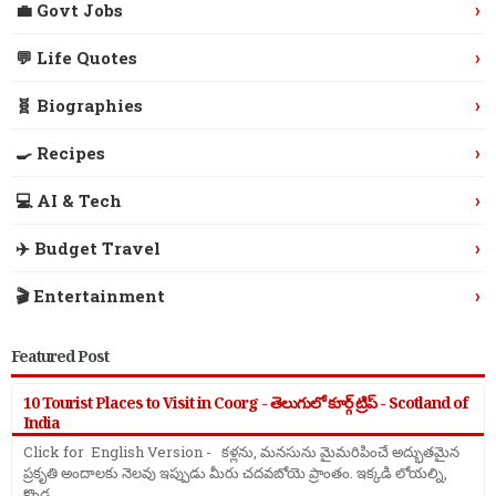
›
💼 Govt Jobs
›
💬 Life Quotes
›
🧬 Biographies
›
🍳 Recipes
›
💻 AI & Tech
›
✈️ Budget Travel
›
🎬 Entertainment
Featured Post
10 Tourist Places to Visit in Coorg - తెలుగులో కూర్గ్ ట్రిప్ - Scotland of
India
Click for English Version - కళ్లను, మనసును మైమరిపించే అద్భుతమైన
ప్రకృతి అందాలకు నెలవు ఇప్పుడు మీరు చదవబోయె ప్రాంతం. ఇక్కడి లోయల్ని,
కొండ ...