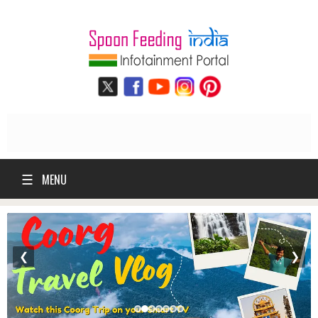
☰
MENU
❮
❯